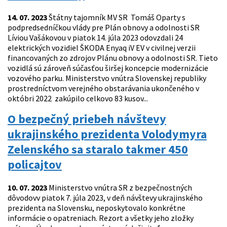
14. 07. 2023
Štátny tajomník MV SR Tomáš Oparty s
podpredsedníčkou vlády pre Plán obnovy a odolnosti SR
Líviou Vašákovou v piatok 14. júla 2023 odovzdali 24
elektrických vozidiel ŠKODA Enyaq iV EV v civilnej verzii
financovaných zo zdrojov Plánu obnovy a odolnosti SR. Tieto
vozidlá sú zároveň súčasťou širšej koncepcie modernizácie
vozového parku. Ministerstvo vnútra Slovenskej republiky
prostredníctvom verejného obstarávania ukončeného v
októbri 2022 zakúpilo celkovo 83 kusov...
O bezpečný priebeh návštevy
ukrajinského prezidenta Volodymyra
Zelenského sa staralo takmer 450
policajtov
10. 07. 2023
Ministerstvo vnútra SR z bezpečnostných
dôvodovv piatok 7. júla 2023, v deň návštevy ukrajinského
prezidenta na Slovensku, neposkytovalo konkrétne
informácie o opatreniach. Rezort a všetky jeho zložky