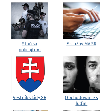
Staň sa
E-služby MV SR
policajtom
Vestník vlády SR
Obchodovanie s
ľuďmi