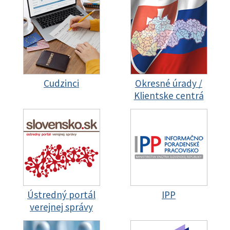
Cudzinci
Okresné úrady /
Klientske centrá
Ústredný portál
IPP
verejnej správy