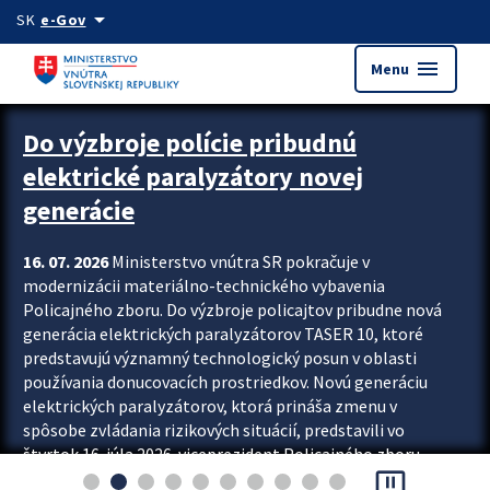
Preskocit na hlavný obsah
arrow_drop_down
SK
e-Gov
menu
Menu
Zastavit automatický posun upútavok
Do výzbroje polície pribudnú
elektrické paralyzátory novej
generácie
16. 07. 2026
Ministerstvo vnútra SR pokračuje v
modernizácii materiálno-technického vybavenia
Policajného zboru. Do výzbroje policajtov pribudne nová
generácia elektrických paralyzátorov TASER 10, ktoré
predstavujú významný technologický posun v oblasti
používania donucovacích prostriedkov. Novú generáciu
elektrických paralyzátorov, ktorá prináša zmenu v
spôsobe zvládania rizikových situácií, predstavili vo
štvrtok 16. júla 2026 viceprezident Policajného zboru
pause_presentation
Rastislav Polakovič a riaditeľ odboru výcviku...