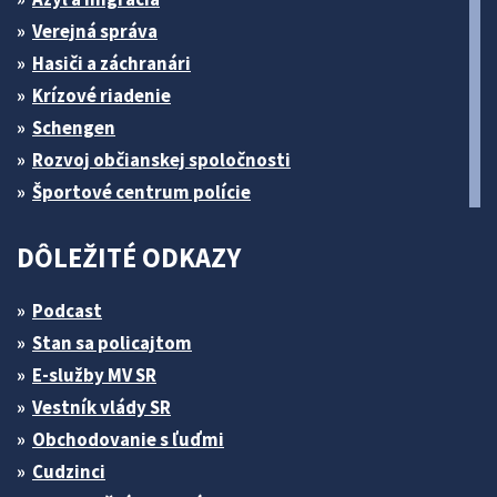
Verejná správa
Hasiči a záchranári
Krízové riadenie
Schengen
Rozvoj občianskej spoločnosti
Športové centrum polície
DÔLEŽITÉ ODKAZY
Podcast
Stan sa policajtom
E-služby MV SR
Vestník vlády SR
Obchodovanie s ľuďmi
Cudzinci