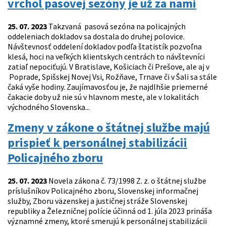
vrchol pasovej sezóny je už za nami
25. 07. 2023
Takzvaná pasová sezóna na policajných
oddeleniach dokladov sa dostala do druhej polovice.
Návštevnosť oddelení dokladov podľa štatistík pozvoľna
klesá, hoci na veľkých klientskych centrách to návštevníci
zatiaľ nepociťujú. V Bratislave, Košiciach či Prešove, ale aj v
Poprade, Spišskej Novej Vsi, Rožňave, Trnave či v Šali sa stále
čaká vyše hodiny. Zaujímavosťou je, že najdlhšie priemerné
čakacie doby už nie sú v hlavnom meste, ale v lokalitách
východného Slovenska...
Zmeny v zákone o štátnej službe majú
prispieť k personálnej stabilizácii
Policajného zboru
25. 07. 2023
Novela zákona č. 73/1998 Z. z. o štátnej službe
príslušníkov Policajného zboru, Slovenskej informačnej
služby, Zboru väzenskej a justičnej stráže Slovenskej
republiky a Železničnej polície účinná od 1. júla 2023 prináša
významné zmeny, ktoré smerujú k personálnej stabilizácii