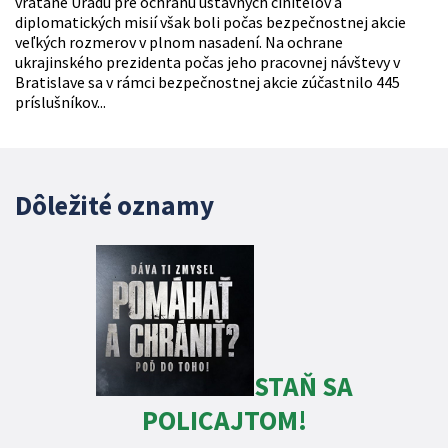
vrátane Úradu pre ochranu ústavných činiteľov a
diplomatických misií však boli počas bezpečnostnej akcie
veľkých rozmerov v plnom nasadení. Na ochrane
ukrajinského prezidenta počas jeho pracovnej návštevy v
Bratislave sa v rámci bezpečnostnej akcie zúčastnilo 445
príslušníkov...
Dôležité oznamy
STAŇ SA
POLICAJTOM!