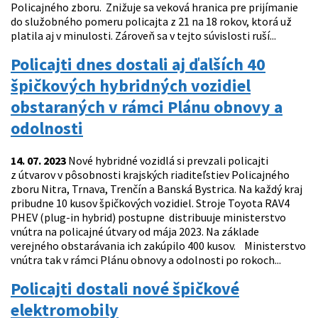
Policajného zboru. Znižuje sa veková hranica pre prijímanie
do služobného pomeru policajta z 21 na 18 rokov, ktorá už
platila aj v minulosti. Zároveň sa v tejto súvislosti ruší...
Policajti dnes dostali aj ďalších 40
špičkových hybridných vozidiel
obstaraných v rámci Plánu obnovy a
odolnosti
14. 07. 2023
Nové hybridné vozidlá si prevzali policajti
z útvarov v pôsobnosti krajských riaditeľstiev Policajného
zboru Nitra, Trnava, Trenčín a Banská Bystrica. Na každý kraj
pribudne 10 kusov špičkových vozidiel. Stroje Toyota RAV4
PHEV (plug-in hybrid) postupne distribuuje ministerstvo
vnútra na policajné útvary od mája 2023. Na základe
verejného obstarávania ich zakúpilo 400 kusov. Ministerstvo
vnútra tak v rámci Plánu obnovy a odolnosti po rokoch...
Policajti dostali nové špičkové
elektromobily