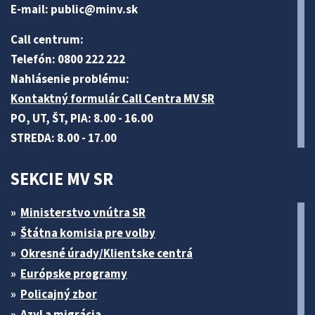
E-mail:
public@minv
.sk
Call centrum:
Telefón: 0800 222 222
Nahlásenie problému:
Kontaktný formulár Call Centra MV SR
PO, UT, ŠT, PIA: 8.00 - 16.00
STREDA: 8.00 - 17.00
SEKCIE MV SR
Ministerstvo vnútra SR
Štátna komisia pre volby
Okresné úrady/Klientske centrá
Európske programy
Policajný zbor
Azyl a migrácia