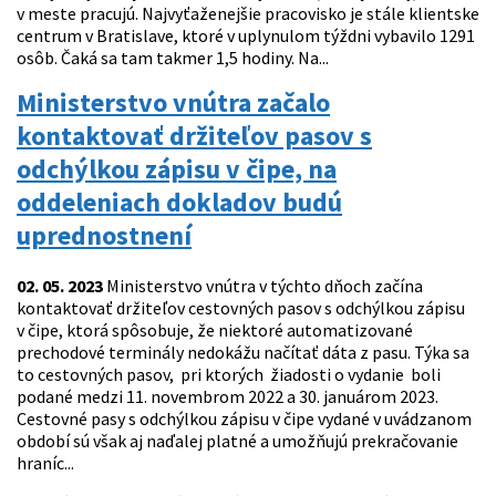
v meste pracujú. Najvyťaženejšie pracovisko je stále klientske
centrum v Bratislave, ktoré v uplynulom týždni vybavilo 1291
osôb. Čaká sa tam takmer 1,5 hodiny. Na...
Ministerstvo vnútra začalo
kontaktovať držiteľov pasov s
odchýlkou zápisu v čipe, na
oddeleniach dokladov budú
uprednostnení
02. 05. 2023
Ministerstvo vnútra v týchto dňoch začína
kontaktovať držiteľov cestovných pasov s odchýlkou zápisu
v čipe, ktorá spôsobuje, že niektoré automatizované
prechodové terminály nedokážu načítať dáta z pasu. Týka sa
to cestovných pasov, pri ktorých žiadosti o vydanie boli
podané medzi 11. novembrom 2022 a 30. januárom 2023.
Cestovné pasy s odchýlkou zápisu v čipe vydané v uvádzanom
období sú však aj naďalej platné a umožňujú prekračovanie
hraníc...