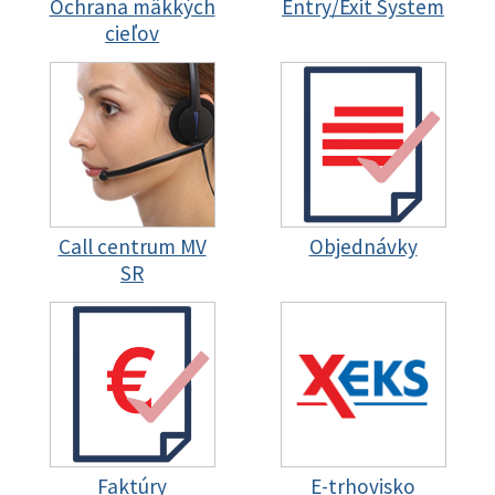
Ochrana mäkkých
Entry/Exit System
cieľov
Call centrum MV
Objednávky
SR
Faktúry
E-trhovisko