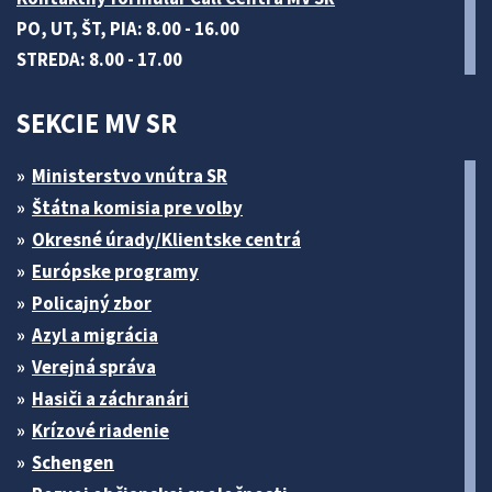
PO, UT, ŠT, PIA: 8.00 - 16.00
STREDA: 8.00 - 17.00
SEKCIE MV SR
Ministerstvo vnútra SR
Štátna komisia pre volby
Okresné úrady/Klientske centrá
Európske programy
Policajný zbor
Azyl a migrácia
Verejná správa
Hasiči a záchranári
Krízové riadenie
Schengen