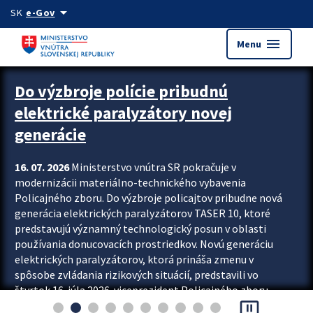
Preskocit na hlavný obsah
arrow_drop_down
SK
e-Gov
menu
Menu
Zastavit automatický posun upútavok
Do výzbroje polície pribudnú
elektrické paralyzátory novej
generácie
16. 07. 2026
Ministerstvo vnútra SR pokračuje v
modernizácii materiálno-technického vybavenia
Policajného zboru. Do výzbroje policajtov pribudne nová
generácia elektrických paralyzátorov TASER 10, ktoré
predstavujú významný technologický posun v oblasti
používania donucovacích prostriedkov. Novú generáciu
elektrických paralyzátorov, ktorá prináša zmenu v
spôsobe zvládania rizikových situácií, predstavili vo
štvrtok 16. júla 2026 viceprezident Policajného zboru
pause_presentation
Rastislav Polakovič a riaditeľ odboru výcviku...