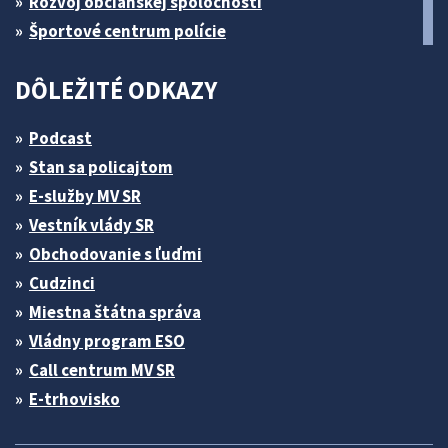
Rozvoj občianskej spoločnosti
Športové centrum polície
DÔLEŽITÉ ODKAZY
Podcast
Stan sa policajtom
E-služby MV SR
Vestník vlády SR
Obchodovanie s ľuďmi
Cudzinci
Miestna štátna správa
Vládny program ESO
Call centrum MV SR
E-trhovisko