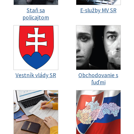
Staň sa
E-služby MV SR
policajtom
Vestník vlády SR
Obchodovanie s
ľuďmi