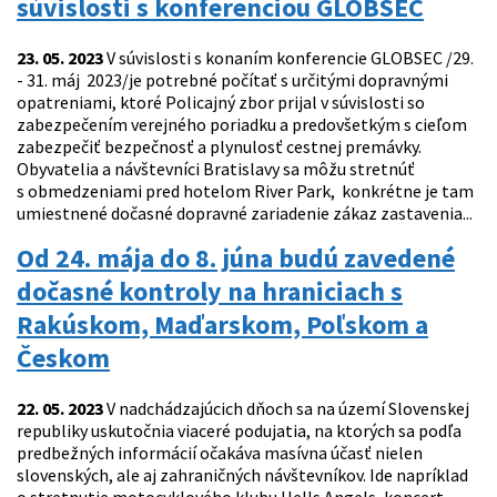
súvislosti s konferenciou GLOBSEC
23. 05. 2023
V súvislosti s konaním konferencie GLOBSEC /29.
- 31. máj 2023/je potrebné počítať s určitými dopravnými
opatreniami, ktoré Policajný zbor prijal v súvislosti so
zabezpečením verejného poriadku a predovšetkým s cieľom
zabezpečiť bezpečnosť a plynulosť cestnej premávky.
Obyvatelia a návštevníci Bratislavy sa môžu stretnúť
s obmedzeniami pred hotelom River Park, konkrétne je tam
umiestnené dočasné dopravné zariadenie zákaz zastavenia...
Od 24. mája do 8. júna budú zavedené
dočasné kontroly na hraniciach s
Rakúskom, Maďarskom, Poľskom a
Českom
22. 05. 2023
V nadchádzajúcich dňoch sa na území Slovenskej
republiky uskutočnia viaceré podujatia, na ktorých sa podľa
predbežných informácií očakáva masívna účasť nielen
slovenských, ale aj zahraničných návštevníkov. Ide napríklad