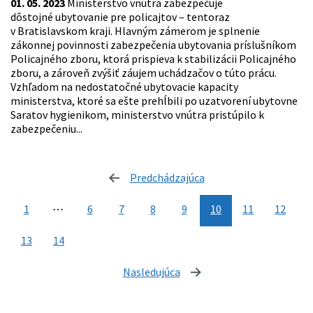
01. 05. 2023
Ministerstvo vnútra zabezpečuje
dôstojné ubytovanie pre policajtov – tentoraz
v Bratislavskom kraji. Hlavným zámerom je splnenie
zákonnej povinnosti zabezpečenia ubytovania príslušníkom
Policajného zboru, ktorá prispieva k stabilizácii Policajného
zboru, a zároveň zvýšiť záujem uchádzačov o túto prácu.
Vzhľadom na nedostatočné ubytovacie kapacity
ministerstva, ktoré sa ešte prehĺbili po uzatvorení ubytovne
Saratov hygienikom, ministerstvo vnútra pristúpilo k
zabezpečeniu...
Predchádzajúca
stránka
1
⋯
6
7
8
9
10
11
12
13
14
Nasledujúca
stránka