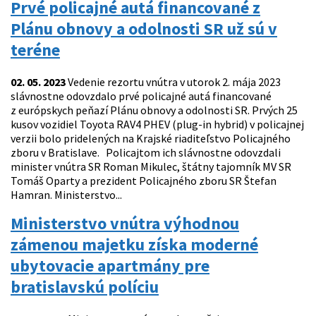
Prvé policajné autá financované z
Plánu obnovy a odolnosti SR už sú v
teréne
02. 05. 2023
Vedenie rezortu vnútra v utorok 2. mája 2023
slávnostne odovzdalo prvé policajné autá financované
z európskych peňazí Plánu obnovy a odolnosti SR. Prvých 25
kusov vozidiel Toyota RAV4 PHEV (plug-in hybrid) v policajnej
verzii bolo pridelených na Krajské riaditeľstvo Policajného
zboru v Bratislave. Policajtom ich slávnostne odovzdali
minister vnútra SR Roman Mikulec, štátny tajomník MV SR
Tomáš Oparty a prezident Policajného zboru SR Štefan
Hamran. Ministerstvo...
Ministerstvo vnútra výhodnou
zámenou majetku získa moderné
ubytovacie apartmány pre
bratislavskú políciu