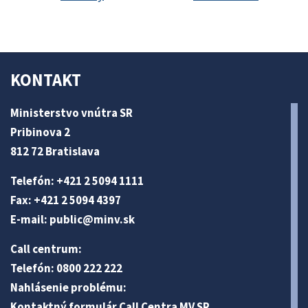
KONTAKT
Ministerstvo vnútra SR
Pribinova 2
812 72 Bratislava
Telefón: +421 2 5094 1111
Fax: +421 2 5094 4397
E-mail:
public@minv
.sk
Call centrum:
Telefón: 0800 222 222
Nahlásenie problému:
Kontaktný formulár Call Centra MV SR