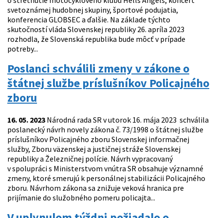
o stretnutie motocyklového klubu Hells Angels, koncert
svetoznámej hudobnej skupiny, športové podujatia,
konferencia GLOBSEC a ďalšie. Na základe týchto
skutočností vláda Slovenskej republiky 26. apríla 2023
rozhodla, že Slovenská republika bude môcť v prípade
potreby...
Poslanci schválili zmeny v zákone o
štátnej službe príslušníkov Policajného
zboru
16. 05. 2023
Národná rada SR v utorok 16. mája 2023 schválila
poslanecký návrh novely zákona č. 73/1998 o štátnej službe
príslušníkov Policajného zboru Slovenskej informačnej
služby, Zboru väzenskej a justičnej stráže Slovenskej
republiky a Železničnej polície. Návrh vypracovaný
v spolupráci s Ministerstvom vnútra SR obsahuje významné
zmeny, ktoré smerujú k personálnej stabilizácii Policajného
zboru. Návrhom zákona sa znižuje veková hranica pre
prijímanie do služobného pomeru policajta...
V uplynulom týždni požiadalo o