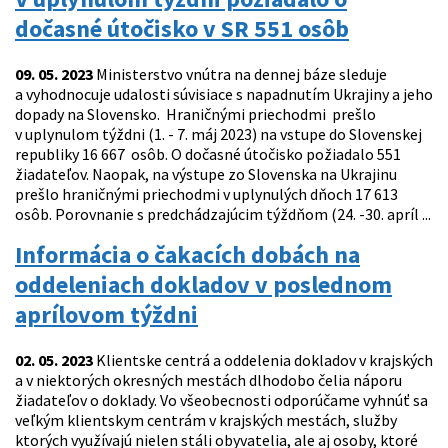
dočasné útočisko v SR 551 osôb
09. 05. 2023
Ministerstvo vnútra na dennej báze sleduje
a vyhodnocuje udalosti súvisiace s napadnutím Ukrajiny a jeho
dopady na Slovensko. Hraničnými priechodmi prešlo
v uplynulom týždni (1. - 7. máj 2023) na vstupe do Slovenskej
republiky 16 667 osôb. O dočasné útočisko požiadalo 551
žiadateľov. Naopak, na výstupe zo Slovenska na Ukrajinu
prešlo hraničnými priechodmi v uplynulých dňoch 17 613
osôb. Porovnanie s predchádzajúcim týždňom (24. -30. apríl ...
Informácia o čakacích dobách na
oddeleniach dokladov v poslednom
aprílovom týždni
02. 05. 2023
Klientske centrá a oddelenia dokladov v krajských
a v niektorých okresných mestách dlhodobo čelia náporu
žiadateľov o doklady. Vo všeobecnosti odporúčame vyhnúť sa
veľkým klientskym centrám v krajských mestách, služby
ktorých využívajú nielen stáli obyvatelia, ale aj osoby, ktoré