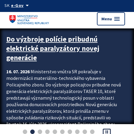
Preskocit na hlavný obsah
arrow_drop_down
SK
e-Gov
menu
Menu
Zastavit automatický posun upútavok
Do výzbroje polície pribudnú
elektrické paralyzátory novej
generácie
16. 07. 2026
Ministerstvo vnútra SR pokračuje v
modernizácii materiálno-technického vybavenia
Policajného zboru. Do výzbroje policajtov pribudne nová
generácia elektrických paralyzátorov TASER 10, ktoré
predstavujú významný technologický posun v oblasti
používania donucovacích prostriedkov. Novú generáciu
elektrických paralyzátorov, ktorá prináša zmenu v
spôsobe zvládania rizikových situácií, predstavili vo
štvrtok 16. júla 2026 viceprezident Policajného zboru
pause_presentation
Rastislav Polakovič a riaditeľ odboru výcviku...