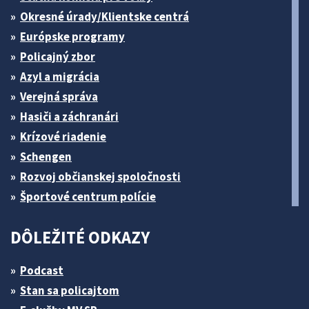
Okresné úrady/Klientske centrá
Európske programy
Policajný zbor
Azyl a migrácia
Verejná správa
Hasiči a záchranári
Krízové riadenie
Schengen
Rozvoj občianskej spoločnosti
Športové centrum polície
DÔLEŽITÉ ODKAZY
Podcast
Stan sa policajtom