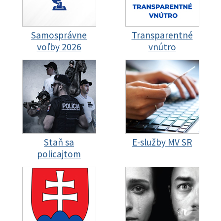
Samosprávne
Transparentné
voľby 2026
vnútro
Staň sa
E-služby MV SR
policajtom