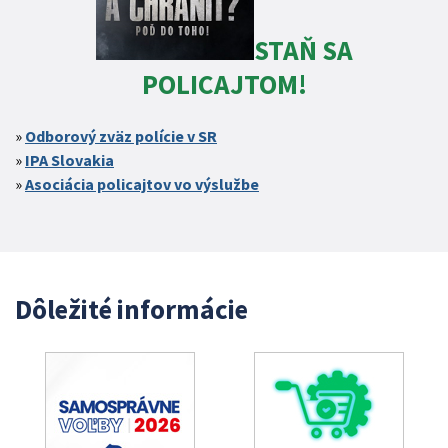
STAŇ SA
POLICAJTOM!
Odborový zväz polície v SR
IPA Slovakia
Asociácia policajtov vo výslužbe
Dôležité informácie