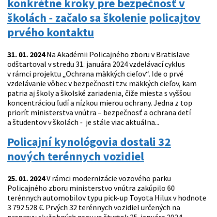
konkrétne kroky pre bezpečnosť v
školách - začalo sa školenie policajtov
prvého kontaktu
31. 01. 2024
Na Akadémii Policajného zboru v Bratislave
odštartoval v stredu 31. januára 2024 vzdelávací cyklus
v rámci projektu „Ochrana mäkkých cieľov“. Ide o prvé
vzdelávanie vôbec v bezpečnosti tzv. mäkkých cieľov, kam
patria aj školy a školské zariadenia, čiže miesta s vyššou
koncentráciou ľudí a nízkou mierou ochrany. Jedna z top
priorít ministerstva vnútra – bezpečnosť a ochrana detí
a študentov v školách - je stále viac aktuálna...
Policajní kynológovia dostali 32
nových terénnych vozidiel
25. 01. 2024
V rámci modernizácie vozového parku
Policajného zboru ministerstvo vnútra zakúpilo 60
terénnych automobilov typu pick-up Toyota Hilux v hodnote
3 792 528 €. Prvých 32 terénnych vozidiel určených na