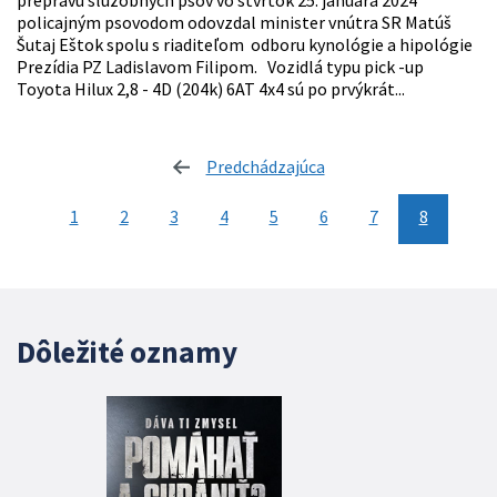
prepravu služobných psov vo štvrtok 25. januára 2024
policajným psovodom odovzdal minister vnútra SR Matúš
Šutaj Eštok spolu s riaditeľom odboru kynológie a hipológie
Prezídia PZ Ladislavom Filipom. Vozidlá typu pick -up
Toyota Hilux 2,8 - 4D (204k) 6AT 4x4 sú po prvýkrát...
Predchádzajúca
stránka
1
2
3
4
5
6
7
8
Dôležité oznamy