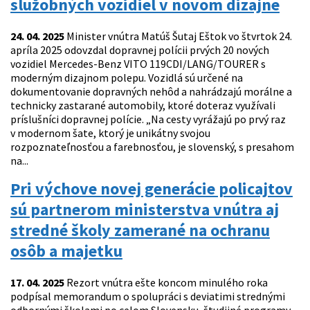
služobných vozidiel v novom dizajne
24. 04. 2025
Minister vnútra Matúš Šutaj Eštok vo štvrtok 24.
apríla 2025 odovzdal dopravnej polícii prvých 20 nových
vozidiel Mercedes-Benz VITO 119CDI/LANG/TOURER s
moderným dizajnom polepu. Vozidlá sú určené na
dokumentovanie dopravných nehôd a nahrádzajú morálne a
technicky zastarané automobily, ktoré doteraz využívali
príslušníci dopravnej polície. „Na cesty vyrážajú po prvý raz
v modernom šate, ktorý je unikátny svojou
rozpoznateľnosťou a farebnosťou, je slovenský, s presahom
na...
Pri výchove novej generácie policajtov
sú partnerom ministerstva vnútra aj
stredné školy zamerané na ochranu
osôb a majetku
17. 04. 2025
Rezort vnútra ešte koncom minulého roka
podpísal memorandum o spolupráci s deviatimi strednými