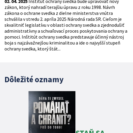
02. 04. 2025
Inštitút ochrany svedka bude upravovať nový
zákon, ktorý nahradí terajšiu úpravu z roku 1998. Návrh
zákona o ochrane svedka z dielne ministerstva vnútra
schválila v stredu 2. apríla 2025 Národná rada SR. Cieľom je
skvalitniť legislatívu v oblasti ochrany svedka a zjednodušiť
administratívny a schvaľovací proces poskytovania ochrany a
pomoci. Inštitút ochrany svedka predstavuje účinný nástroj
boja s najzávažnejšou kriminalitou a ide o najvyšší stupeň
ochrany svedka, ktorý štát...
Dôležité oznamy