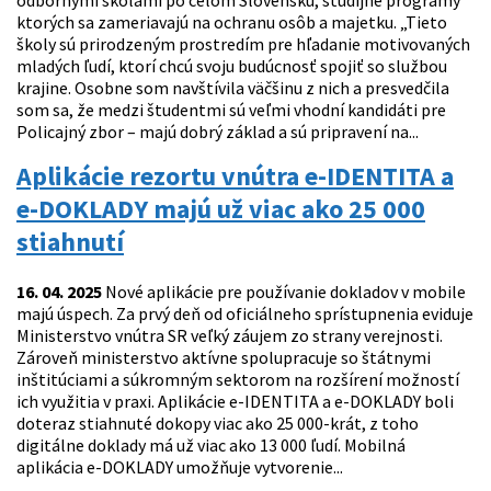
odbornými školami po celom Slovensku, študijné programy
ktorých sa zameriavajú na ochranu osôb a majetku. „Tieto
školy sú prirodzeným prostredím pre hľadanie motivovaných
mladých ľudí, ktorí chcú svoju budúcnosť spojiť so službou
krajine. Osobne som navštívila väčšinu z nich a presvedčila
som sa, že medzi študentmi sú veľmi vhodní kandidáti pre
Policajný zbor – majú dobrý základ a sú pripravení na...
Aplikácie rezortu vnútra e-IDENTITA a
e-DOKLADY majú už viac ako 25 000
stiahnutí
16. 04. 2025
Nové aplikácie pre používanie dokladov v mobile
majú úspech. Za prvý deň od oficiálneho sprístupnenia eviduje
Ministerstvo vnútra SR veľký záujem zo strany verejnosti.
Zároveň ministerstvo aktívne spolupracuje so štátnymi
inštitúciami a súkromným sektorom na rozšírení možností
ich využitia v praxi. Aplikácie e-IDENTITA a e-DOKLADY boli
doteraz stiahnuté dokopy viac ako 25 000-krát, z toho
digitálne doklady má už viac ako 13 000 ľudí. Mobilná
aplikácia e-DOKLADY umožňuje vytvorenie...