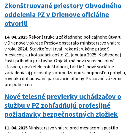
Zkonštruované priestory Obvodného
oddelenia PZ v Drienove oficiálne
otvorili
14. 04. 2025
Rekonštrukciu základného policajného útvaru
v Drienove v okrese Prešov obstaralo ministerstvo vnútra
v roku 2024. Staviteľovi trvali rekonštrukčné práce 9
mesiacov, ku kolaudácii došlo 21. januára 2025. K pôvodnej
časti pribudla prístavba. Objekt má novú strechu, okná
i fasádu, novú elektroinštaláciu, taktiež nové sociálne
zariadenia aj pre osoby s obmedzenou schopnosťou pohybu,
rovnako dobudované parkovacie plochy. Pracovné zázemie
pre políciu na...
Nové telesné previerky uchádzačov o
službu v PZ zohľadňujú profesijné
požiadavky bezpečnostných zložiek
11. 04. 2025
Ministerstvo vnútra pred mesiacom spustilo