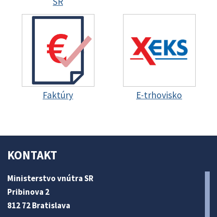
SR
Faktúry
E-trhovisko
KONTAKT
Ministerstvo vnútra SR
Pribinova 2
812 72 Bratislava