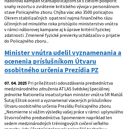
náborovú kampaň stansapolicajtom.sk s cieľom podporiť
snahy rezortu o zvrátenie kritického vývoja v personálnom
stave Policajného zboru. Chýba viac ako 3500 policajtov.
Okrem stabilizačných opatrení najmä finančného rázu
účinných od minulého roka pristúpilo ministerstvo vnútra
v rámci náborovej kampane aj k úprave kritérií fyzickej
zdatnosti. Zmenené fyzické previerky uchádzačov o prijatie
do Policajného zboru...
Minister vnútra udelil vyznamenania a
ocenenia príslušníkom Útvaru
osobitného určenia Prezídia PZ
07. 04. 2025
Pri príležitosti odovzdávania predsedníctva
medzinárodného združenia ATLAS švédskej špeciálnej
jednotke Nationella insatsstyrkan minister vnútra SR Matúš
Šutaj Eštok ocenil a vyznamenal viacerých príslušníkov
Útvaru osobitného určenia Prezídiu Policajného zboru.
„Nesmierne si vážim výsledky vašej práce v rámci uplynulého
štvorročného predsedníctva. Spomeniem napríklad len
sedem medzinárodných tréningových cvičení veľkého