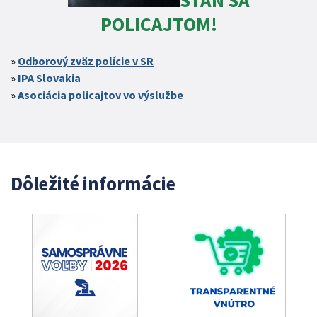
STAŇ SA
POLICAJTOM!
Odborový zväz polície v SR
IPA Slovakia
Asociácia policajtov vo výslužbe
Dôležité informácie