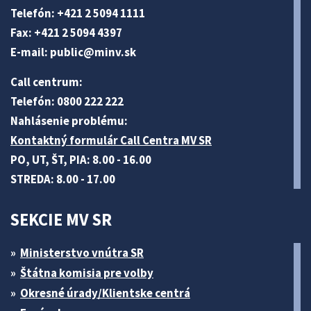
Telefón: +421 2 5094 1111
Fax: +421 2 5094 4397
E-mail:
public@minv
.sk
Call centrum:
Telefón: 0800 222 222
Nahlásenie problému:
Kontaktný formulár Call Centra MV SR
PO, UT, ŠT, PIA: 8.00 - 16.00
STREDA: 8.00 - 17.00
SEKCIE MV SR
Ministerstvo vnútra SR
Štátna komisia pre volby
Okresné úrady/Klientske centrá