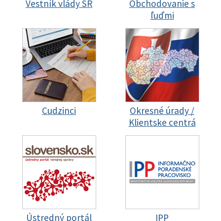
Vestník vlády SR
Obchodovanie s
ľuďmi
Cudzinci
Okresné úrady /
Klientske centrá
Ústredný portál
IPP