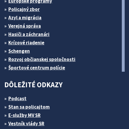
Európske programy
Policajný zbor
Azyl a migrácia
Verejná správa
Hasiči a záchranári
Krízové riadenie
Schengen
Rozvoj občianskej spoločnosti
Športové centrum polície
DÔLEŽITÉ ODKAZY
Podcast
Stan sa policajtom
E-služby MV SR
Vestník vlády SR