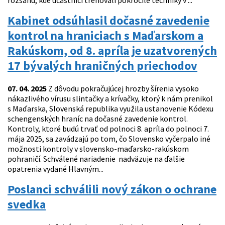
rozsahu, kde účastníci trénovali pokročilé techniky v ...
Kabinet odsúhlasil dočasné zavedenie
kontrol na hraniciach s Maďarskom a
Rakúskom, od 8. apríla je uzatvorených
17 bývalých hraničných priechodov
07. 04. 2025
Z dôvodu pokračujúcej hrozby šírenia vysoko
nákazlivého vírusu slintačky a krívačky, ktorý k nám prenikol
s Maďarska, Slovenská republika využila ustanovenie Kódexu
schengenských hraníc na dočasné zavedenie kontrol.
Kontroly, ktoré budú trvať od polnoci 8. apríla do polnoci 7.
mája 2025, sa zavádzajú po tom, čo Slovensko vyčerpalo iné
možnosti kontroly v slovensko-maďarsko-rakúskom
pohraničí. Schválené nariadenie nadväzuje na ďalšie
opatrenia vydané Hlavným...
Poslanci schválili nový zákon o ochrane
svedka