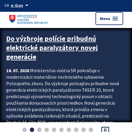
Preskocit na hlavný obsah
arrow_drop_down
SK
e-Gov
menu
Menu
Zastavit automatický posun upútavok
Do výzbroje polície pribudnú
elektrické paralyzátory novej
generácie
16. 07. 2026
Ministerstvo vnútra SR pokračuje v
modernizácii materiálno-technického vybavenia
Policajného zboru. Do výzbroje policajtov pribudne nová
generácia elektrických paralyzátorov TASER 10, ktoré
predstavujú významný technologický posun v oblasti
používania donucovacích prostriedkov. Novú generáciu
elektrických paralyzátorov, ktorá prináša zmenu v
spôsobe zvládania rizikových situácií, predstavili vo
štvrtok 16. júla 2026 viceprezident Policajného zboru
pause_presentation
Rastislav Polakovič a riaditeľ odboru výcviku...