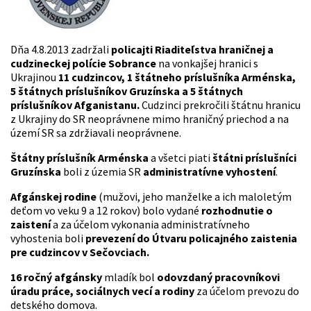
Dňa 4.8.2013 zadržali
policajti Riaditeľstva hraničnej a
cudzineckej polície Sobrance
na vonkajšej hranici s
Ukrajinou
11 cudzincov,
1 štátneho príslušníka Arménska,
5 štátnych príslušníkov Gruzínska a
5 štátnych
príslušníkov Afganistanu.
Cudzinci prekročili štátnu hranicu
z Ukrajiny do SR neoprávnene mimo hraničný priechod a na
území SR sa zdržiavali neoprávnene.
Štátny príslušník Arménska
a všetci piati
štátni príslušníci
Gruzínska
boli z územia SR
administratívne vyhostení
.
Afgánskej rodine
(mužovi, jeho manželke a ich maloletým
deťom vo veku 9 a 12 rokov) bolo vydané
rozhodnutie o
zaistení
a za účelom vykonania administratívneho
vyhostenia boli
prevezení do Útvaru policajného zaistenia
pre cudzincov v Sečovciach.
16 ročný afgánsky
mladík bol
odovzdaný pracovníkovi
úradu práce, sociálnych vecí a rodiny
za účelom prevozu do
detského domova.