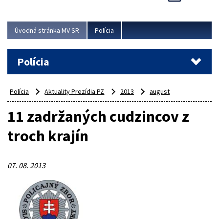
Viac
Úvodná stránka MV SR
Polícia
Polícia
Polícia
Aktuality Prezídia PZ
2013
august
11 zadržaných cudzincov z
troch krajín
07. 08. 2013