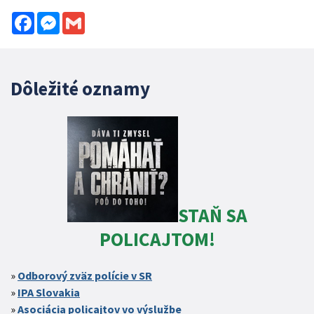
Facebook
Messenger
Gmail
Dôležité oznamy
STAŇ SA
POLICAJTOM!
Odborový zväz polície v SR
IPA Slovakia
Asociácia policajtov vo výslužbe