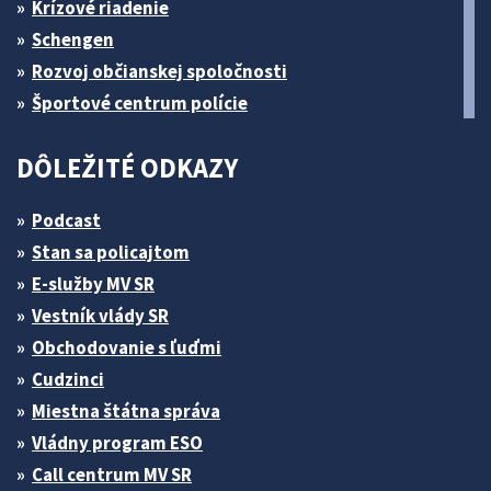
Krízové riadenie
Schengen
Rozvoj občianskej spoločnosti
Športové centrum polície
DÔLEŽITÉ ODKAZY
Podcast
Stan sa policajtom
E-služby MV SR
Vestník vlády SR
Obchodovanie s ľuďmi
Cudzinci
Miestna štátna správa
Vládny program ESO
Call centrum MV SR