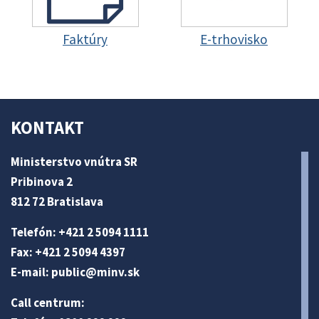
Faktúry
E-trhovisko
KONTAKT
Ministerstvo vnútra SR
Pribinova 2
812 72 Bratislava
Telefón: +421 2 5094 1111
Fax: +421 2 5094 4397
E-mail:
public@minv
.sk
Call centrum: