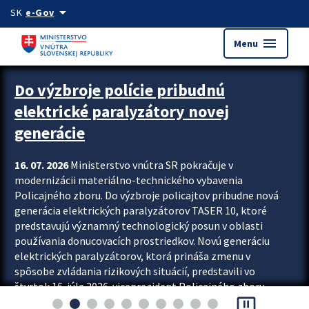
Preskocit na hlavný obsah
arrow_drop_down
SK
e-Gov
menu
Menu
Zastavit automatický posun upútavok
Do výzbroje polície pribudnú
elektrické paralyzátory novej
generácie
16. 07. 2026
Ministerstvo vnútra SR pokračuje v
modernizácii materiálno-technického vybavenia
Policajného zboru. Do výzbroje policajtov pribudne nová
generácia elektrických paralyzátorov TASER 10, ktoré
predstavujú významný technologický posun v oblasti
používania donucovacích prostriedkov. Novú generáciu
elektrických paralyzátorov, ktorá prináša zmenu v
spôsobe zvládania rizikových situácií, predstavili vo
štvrtok 16. júla 2026 viceprezident Policajného zboru
pause_presentation
Rastislav Polakovič a riaditeľ odboru výcviku...