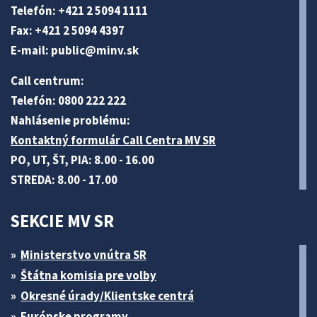
Telefón: +421 2 5094 1111
Fax: +421 2 5094 4397
E-mail:
public@minv
.sk
Call centrum:
Telefón: 0800 222 222
Nahlásenie problému:
Kontaktný formulár Call Centra MV SR
PO, UT, ŠT, PIA: 8.00 - 16.00
STREDA: 8.00 - 17.00
SEKCIE MV SR
Ministerstvo vnútra SR
Štátna komisia pre volby
Okresné úrady/Klientske centrá
Európske programy