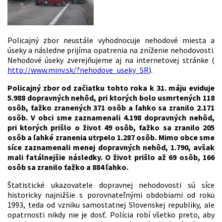
Policajný zbor neustále vyhodnocuje nehodové miesta a
úseky a následne prijíma opatrenia na zníženie nehodovosti.
Nehodové úseky zverejňujeme aj na internetovej stránke (
http://www.minv.sk/?nehodove_useky_SR
).
Policajný zbor od začiatku tohto roka k 31. máju eviduje
5.988 dopravných nehôd, pri ktorých bolo usmrtených 118
osôb, ťažko zranených 371 osôb a ľahko sa zranilo 2.171
osôb. V obci sme zaznamenali 4.198 dopravných nehôd,
pri ktorých prišlo o život 49 osôb, ťažko sa zranilo 205
osôb a ľahké zranenia utrpelo 1.287 osôb. Mimo obce sme
síce zaznamenali menej dopravných nehôd, 1.790, avšak
mali fatálnejšie následky. O život prišlo až 69 osôb, 166
osôb sa zranilo ťažko a 884 ľahko.
Štatistické ukazovatele dopravnej nehodovosti sú síce
historicky najnižšie s porovnateľnými obdobiami od roku
1993, teda od vzniku samostatnej Slovenskej republiky, ale
opatrnosti nikdy nie je dosť. Polícia robí všetko preto, aby