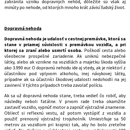
zabránila vzniku dopravných nehôd, dôležité sú však aj
minúty po nehode, od ktorých mnoho krát závisí ľudský život.
Dopravná nehoda
Dopravná nehoda je udalosť v cestnej premávke, ktorá sa
stane v priamej súvislosti s premávkou vozidla, a pri
ktorej sa zraní alebo usmrtí osoba.
Poškodí cesta alebo
všeobecne prospešné zariadenie. Ak uniknú nebezpečné
látky, alebo ak vznikne na vozidlách a majetku škoda vyššia
ako 3.990 eur. O dopravnú nehodu ide aj vtedy, ak je niektorí z
účastníkov pod vplyvom alkoholu, inej návykovej látky,
prípadne ak sa účastníci škodovej udalosti nedohodli na jej
zavinení. V týchto prípadoch treba zavolať políciu.
Ak sa už dopravná nehoda stane, treba vedieť čo robiť, aby
následky neboli fatálne. V prvom rade treba okamžite
zastaviť vozidlo, vypnúť motor a zapnúť výstražné znamenie.
Obliecť si reflexnú vestu, až potom vystúpiť z vozidla a
použiť prenosný výstražný trojuholník. Umiestňuje sa 50
metrov za vozidlom pri krajnici tak, aby ho bolo zreteľne