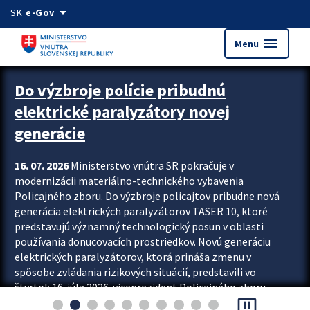
Preskocit na hlavný obsah
arrow_drop_down
SK
e-Gov
menu
Menu
Zastavit automatický posun upútavok
Do výzbroje polície pribudnú
elektrické paralyzátory novej
generácie
16. 07. 2026
Ministerstvo vnútra SR pokračuje v
modernizácii materiálno-technického vybavenia
Policajného zboru. Do výzbroje policajtov pribudne nová
generácia elektrických paralyzátorov TASER 10, ktoré
predstavujú významný technologický posun v oblasti
používania donucovacích prostriedkov. Novú generáciu
elektrických paralyzátorov, ktorá prináša zmenu v
spôsobe zvládania rizikových situácií, predstavili vo
štvrtok 16. júla 2026 viceprezident Policajného zboru
pause_presentation
Rastislav Polakovič a riaditeľ odboru výcviku...