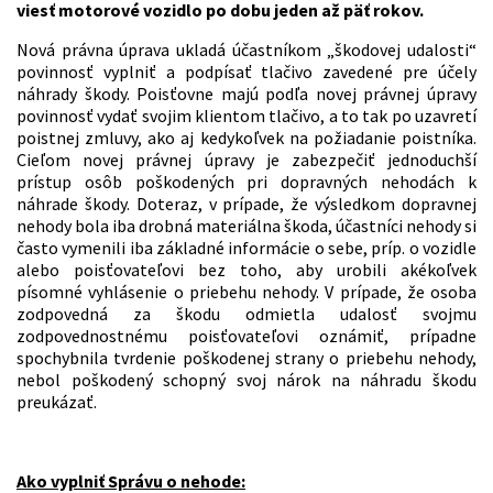
viesť motorové vozidlo po dobu jeden až päť rokov.
Nová právna úprava ukladá účastníkom „škodovej udalosti“
povinnosť vyplniť a podpísať tlačivo zavedené pre účely
náhrady škody. Poisťovne majú podľa novej právnej úpravy
povinnosť vydať svojim klientom tlačivo, a to tak po uzavretí
poistnej zmluvy, ako aj kedykoľvek na požiadanie poistníka.
Cieľom novej právnej úpravy je zabezpečiť jednoduchší
prístup osôb poškodených pri dopravných nehodách k
náhrade škody. Doteraz, v prípade, že výsledkom dopravnej
nehody bola iba drobná materiálna škoda, účastníci nehody si
často vymenili iba základné informácie o sebe, príp. o vozidle
alebo poisťovateľovi bez toho, aby urobili akékoľvek
písomné vyhlásenie o priebehu nehody. V prípade, že osoba
zodpovedná za škodu odmietla udalosť svojmu
zodpovednostnému poisťovateľovi oznámiť, prípadne
spochybnila tvrdenie poškodenej strany o priebehu nehody,
nebol poškodený schopný svoj nárok na náhradu škodu
preukázať.
Ako vyplniť Správu o nehode: