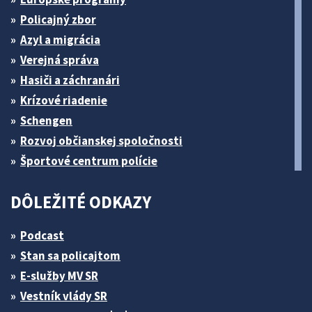
Policajný zbor
Azyl a migrácia
Verejná správa
Hasiči a záchranári
Krízové riadenie
Schengen
Rozvoj občianskej spoločnosti
Športové centrum polície
DÔLEŽITÉ ODKAZY
Podcast
Stan sa policajtom
E-služby MV SR
Vestník vlády SR