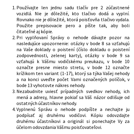
Používajte len jednu sadu tlačív pre 2 zúčastnené
vozidlá. Nie je dôležité, kto tlačivo dodá a vyplní.
Rovnako nie je dôležité, ktorá poisťovňa tlačivo vydala.
Použite prepisovacie pero a píšte tak, aby boli
čitateľné aj kópie.
Pri vyplňovaní Správy o nehode dávajte pozor na
nasledujúce upozornenie: otázky v bode 8 sa vzťahujú
na Vaše doklady o poistení (číslo dokladu o poistení
zodpovednosti, zelenej karty), otázky v bode 9 sa
vzťahujú k Vášmu vodičskému preukazu, v bode 10
označte presne miesto stretu, v bode 12 označte
krížikom ten variant (1-17), ktorý sa týka Vašej nehody
a na konci uveďte počet Vami označených políčok, v
bode 13 vyhotovte nákres nehody.
Nezabudnite uviesť prípadných svedkov nehody, ich
mená a adresy, hlavne pokiaľ sa Váš názor odlišuje od
ostatných účastníkov nehody.
Vyplnenú Správu o nehode podpíšte a nechajte ju
podpísať aj druhému vodičovi. Kópiu odovzdajte
druhému účastníkovi a originál si ponechajte Vy za
účelom odovzdania Vášmu poisťovateľovi.