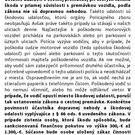
škoda v priamej súvislosti s premávkou vozidla, podľa
zákona nie sú dopravnou nehodou
.
Takéto udalosti sú
škodovou udalosťou, ktorú orgány Policajného zboru
neobjasňujú. Avšak práve takéto prípady sa stávajú v našich
uliciach denne. Najčastejšie k poškodeniu motorových
vozidiel prichádza na parkoviskách alebo pri parkovaní v
úzkych uliciach. Polícia vyzýva vodičov, aby v prípade, že
poškodia cudzie motorové vozidlo (teda spôsobia škodovú
udalosť) pri cúvaní alebo parkovaní o tejto skutočnosti
informovali majiteľa poškodeného vozidla. Ak nie možné,
aby vodič sám zabezpečil prítomnosť druhého účastníka, je
potrebné upovedomiť o tejto udalosti políciu a neodchádzať
z miesta. Ospravedlnením nie je ani to, ak vodič nechá za
stieračom papierik s telefónnym číslom. Poškodený vodič si
ho nemusí všimnúť, alebo ho môže odfúknuť vietor.
V
prípade, že vodič opustí miesto škodovej udalosti, poruší
tak ustanovenia zákona o cestnej premávke. Konkrétne
povinnosti účastníka dopravnej nehody a škodovej
udalosti vyplývajúce z § 66 ods. 6 uvedeného zákona.
V
prípade zistenia osoby, ktorá škodu spôsobila, bude
sankcionovaná finančnou pokutou vo výške 300,-€ až
1.300,-€.
Súčasne bude osobe uložený zákaz činnosti