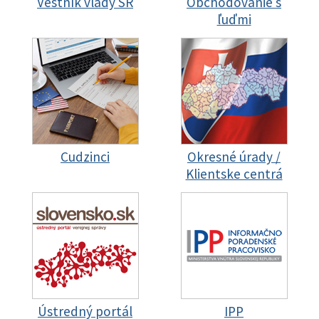
Vestník vlády SR
Obchodovanie s
ľuďmi
Cudzinci
Okresné úrady /
Klientske centrá
Ústredný portál
IPP