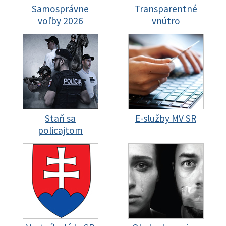
Samosprávne
Transparentné
voľby 2026
vnútro
Staň sa
E-služby MV SR
policajtom