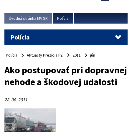
Viac
Úvodná stránka MV SR
Polícia
Polícia
Polícia
Aktuality Prezídia PZ
2011
jún
Ako postupovať pri dopravnej
nehode a škodovej udalosti
28. 06. 2011