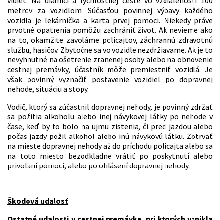
vidieť. Na diaľnici a rýchlostnej ceste vo vzdialenosti 100
metrov za vozidlom. Súčasťou povinnej výbavy každého
vozidla je lekárnička a karta prvej pomoci. Niekedy práve
prvotné opatrenia pomôžu zachrániť život. Ak nevieme ako
na to, okamžite zavoláme policajtov, záchrannú zdravotnú
službu, hasičov. Zbytočne sa vo vozidle nezdržiavame. Ak je to
nevyhnutné na ošetrenie zranenej osoby alebo na obnovenie
cestnej premávky, účastník môže premiestniť vozidlá. Je
však povinný vyznačiť postavenie vozidiel po dopravnej
nehode, situáciu a stopy.
Vodič, ktorý sa zúčastnil dopravnej nehody, je povinný zdržať
sa požitia alkoholu alebo inej návykovej látky po nehode v
čase, keď by to bolo na ujmu zistenia, či pred jazdou alebo
počas jazdy požil alkohol alebo inú návykovú látku. Zotrvať
na mieste dopravnej nehody až do príchodu policajta alebo sa
na toto miesto bezodkladne vrátiť po poskytnutí alebo
privolaní pomoci, alebo po ohlásení dopravnej nehody.
Škodová udalosť
Ostatné udalosti v cestnej premávke, pri ktorých vznikla