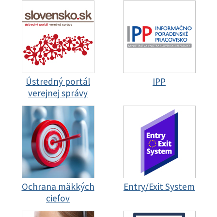
Ústredný portál
IPP
verejnej správy
Ochrana mäkkých
Entry/Exit System
cieľov