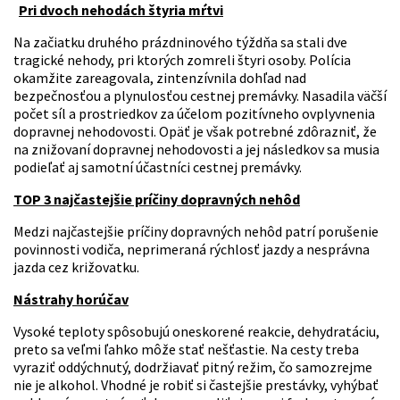
Pri dvoch nehodách štyria mŕtvi
Na začiatku druhého prázdninového týždňa sa stali dve
tragické nehody, pri ktorých zomreli štyri osoby. Polícia
okamžite zareagovala, zintenzívnila dohľad nad
bezpečnosťou a plynulosťou cestnej premávky. Nasadila väčší
počet síl a prostriedkov za účelom pozitívneho ovplyvnenia
dopravnej nehodovosti. Opäť je však potrebné zdôrazniť, že
na znižovaní dopravnej nehodovosti a jej následkov sa musia
podieľať aj samotní účastníci cestnej premávky.
TOP 3 najčastejšie príčiny dopravných nehôd
Medzi najčastejšie príčiny dopravných nehôd patrí porušenie
povinnosti vodiča, neprimeraná rýchlosť jazdy a nesprávna
jazda cez križovatku.
Nástrahy horúčav
Vysoké teploty spôsobujú oneskorené reakcie, dehydratáciu,
preto sa veľmi ľahko môže stať nešťastie. Na cesty treba
vyraziť oddýchnutý, dodržiavať pitný režim, čo samozrejme
nie je alkohol. Vhodné je robiť si častejšie prestávky, vyhýbať