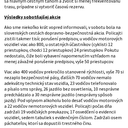
sa hlavným cestným ťahom a zvoliť si menej frekventovanú
trasu, prípadne si vytvoriť časovú rezervu.
Výsledky sobotňajšej akcie
Ako sme niekoľko krát vopred informovali, v sobotu bola na
slovenských cestách dopravno-bezpečnostná akcia. Policajti
zistili takmer tisíc porušení predpisov, u vodičov motorových
vozidiel viac ako 800, u ostatných účastníkov (cyklisti 12
priestupkov, chodci 12 priestupkov) 24 priestupkov. Pokutu
nedostalo, čiže boli vybavení napomenutím vzhľadom na
menej závažné porušenie predpisov, vyše 50 priestupcov.
Viac ako 400 vodičov prekročilo stanovené rýchlosti, vyše 70 si
nezaplo bezpečnostné pásy, ďalších 70 vodičov nemalo
adekvátny technický stav vozidla, 23 vodičov telefonovalo
a písalo sms správy, 26 jazdilo bez osvetlenia, 10 nesprávne
predchádzalo a 30 nesprávne jazdilo (nesprávny spôsob
jazdy). Pod vplyvom alkoholu bolo desať vodičov motorových
a 22 vodičov nemotorových vozidiel. Policajti počas dňa
zadržali 19 vodičských preukazov, 17 osvedčení o evidencii
vozidiel, sedem tabuliek s evidenčným číslom. Zadržali osem
páchateľov, ktorí sa dopustili trestného činu.