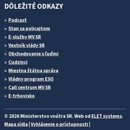
DÔLEŽITÉ ODKAZY
Podcast
Stan sa policajtom
E-služby MV SR
Vestník vlády SR
Obchodovanie s ľuďmi
Cudzinci
Miestna štátna správa
Vládny program ESO
Call centrum MV SR
E-trhovisko
© 2026 Ministerstvo vnútra SR. Web od
ELET systems
.
Mapa sídla
|
Vyhlásenie o prístupnosti
|