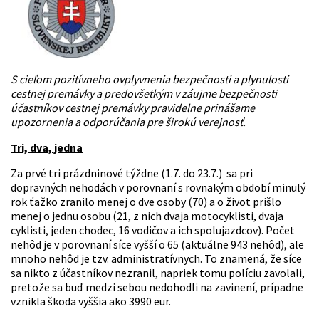
S cieľom pozitívneho ovplyvnenia bezpečnosti a plynulosti
cestnej premávky a predovšetkým v záujme bezpečnosti
účastníkov cestnej premávky pravidelne prinášame
upozornenia a odporúčania pre širokú verejnosť.
Tri, dva, jedna
Za prvé tri prázdninové týždne (1.7. do 23.7.) sa pri
dopravných nehodách v porovnaní s rovnakým období minulý
rok ťažko zranilo menej o dve osoby (70) a o život prišlo
menej o jednu osobu (21, z nich dvaja motocyklisti, dvaja
cyklisti, jeden chodec, 16 vodičov a ich spolujazdcov). Počet
nehôd je v porovnaní síce vyšší o 65 (aktuálne 943 nehôd), ale
mnoho nehôd je tzv. administratívnych. To znamená, že síce
sa nikto z účastníkov nezranil, napriek tomu políciu zavolali,
pretože sa buď medzi sebou nedohodli na zavinení, prípadne
vznikla škoda vyššia ako 3990 eur.