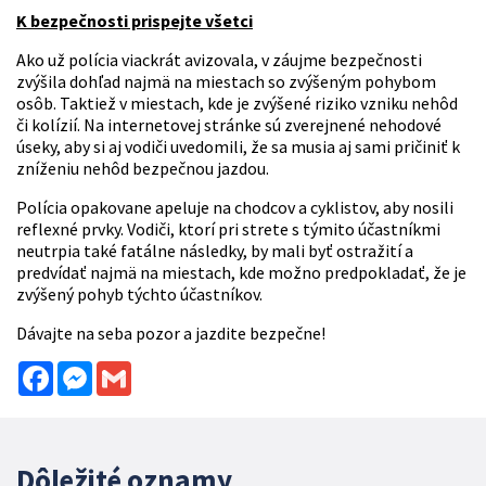
K bezpečnosti prispejte všetci
Ako už polícia viackrát avizovala, v záujme bezpečnosti
zvýšila dohľad najmä na miestach so zvýšeným pohybom
osôb. Taktiež v miestach, kde je zvýšené riziko vzniku nehôd
či kolízií. Na internetovej stránke sú zverejnené nehodové
úseky, aby si aj vodiči uvedomili, že sa musia aj sami pričiniť k
zníženiu nehôd bezpečnou jazdou.
Polícia opakovane apeluje na chodcov a cyklistov, aby nosili
reflexné prvky. Vodiči, ktorí pri strete s týmito účastníkmi
neutrpia také fatálne následky, by mali byť ostražití a
predvídať najmä na miestach, kde možno predpokladať, že je
zvýšený pohyb týchto účastníkov.
Dávajte na seba pozor a jazdite bezpečne!
Facebook
Messenger
Gmail
Dôležité oznamy