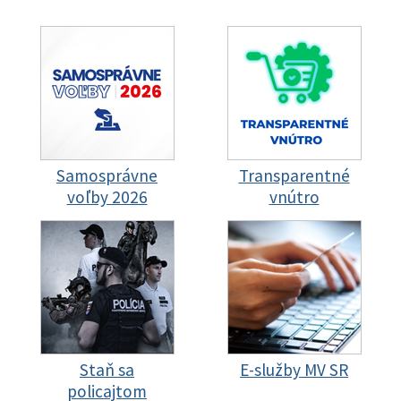
Samosprávne
Transparentné
voľby 2026
vnútro
Staň sa
E-služby MV SR
policajtom