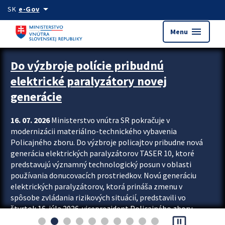
Preskocit na hlavný obsah
arrow_drop_down
SK
e-Gov
menu
Menu
Zastavit automatický posun upútavok
Do výzbroje polície pribudnú
elektrické paralyzátory novej
generácie
16. 07. 2026
Ministerstvo vnútra SR pokračuje v
modernizácii materiálno-technického vybavenia
Policajného zboru. Do výzbroje policajtov pribudne nová
generácia elektrických paralyzátorov TASER 10, ktoré
predstavujú významný technologický posun v oblasti
používania donucovacích prostriedkov. Novú generáciu
elektrických paralyzátorov, ktorá prináša zmenu v
spôsobe zvládania rizikových situácií, predstavili vo
štvrtok 16. júla 2026 viceprezident Policajného zboru
pause_presentation
Rastislav Polakovič a riaditeľ odboru výcviku...