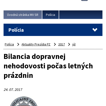
Viac
Úvodná stránka MV SR
Polícia
Polícia
Polícia
Aktuality Prezídia PZ
2017
júl
Bilancia dopravnej
nehodovosti počas letných
prázdnin
24. 07. 2017