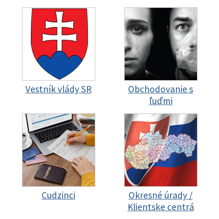
Vestník vlády SR
Obchodovanie s
ľuďmi
Cudzinci
Okresné úrady /
Klientske centrá