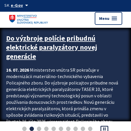
Preskocit na hlavný obsah
arrow_drop_down
SK
e-Gov
menu
Menu
Zastavit automatický posun upútavok
Do výzbroje polície pribudnú
elektrické paralyzátory novej
generácie
16. 07. 2026
Ministerstvo vnútra SR pokračuje v
modernizácii materiálno-technického vybavenia
Policajného zboru. Do výzbroje policajtov pribudne nová
generácia elektrických paralyzátorov TASER 10, ktoré
predstavujú významný technologický posun v oblasti
používania donucovacích prostriedkov. Novú generáciu
elektrických paralyzátorov, ktorá prináša zmenu v
spôsobe zvládania rizikových situácií, predstavili vo
štvrtok 16. júla 2026 viceprezident Policajného zboru
pause_presentation
Rastislav Polakovič a riaditeľ odboru výcviku...