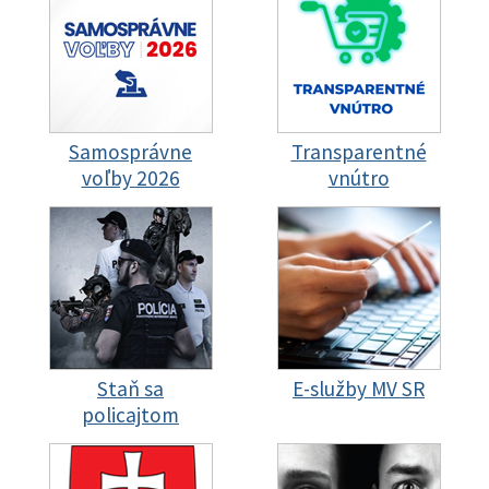
Samosprávne
Transparentné
voľby 2026
vnútro
Staň sa
E-služby MV SR
policajtom