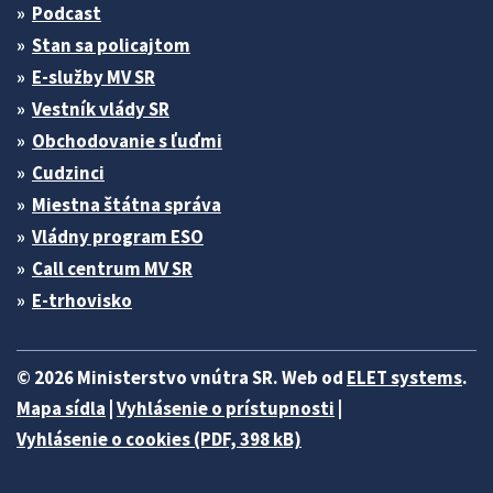
Podcast
Stan sa policajtom
E-služby MV SR
Vestník vlády SR
Obchodovanie s ľuďmi
Cudzinci
Miestna štátna správa
Vládny program ESO
Call centrum MV SR
E-trhovisko
© 2026 Ministerstvo vnútra SR. Web od
ELET systems
.
Mapa sídla
|
Vyhlásenie o prístupnosti
|
Vyhlásenie o cookies (PDF, 398 kB)