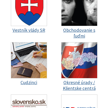
Vestník vlády SR
Obchodovanie s
ľuďmi
Cudzinci
Okresné úrady /
Klientske centrá