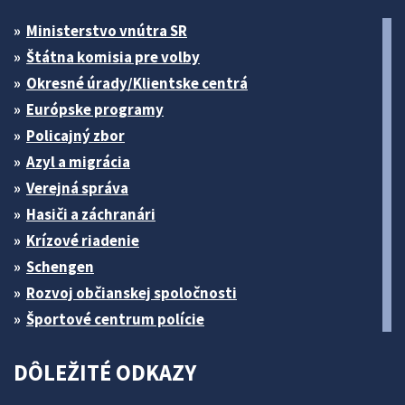
Ministerstvo vnútra SR
Štátna komisia pre volby
Okresné úrady/Klientske centrá
Európske programy
Policajný zbor
Azyl a migrácia
Verejná správa
Hasiči a záchranári
Krízové riadenie
Schengen
Rozvoj občianskej spoločnosti
Športové centrum polície
DÔLEŽITÉ ODKAZY