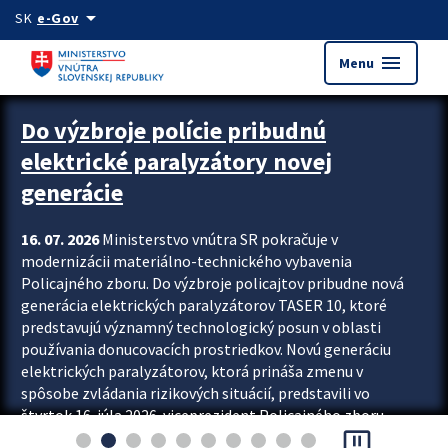
Preskocit na hlavný obsah
arrow_drop_down
SK
e-Gov
menu
Menu
Zastavit automatický posun upútavok
Do výzbroje polície pribudnú
elektrické paralyzátory novej
generácie
16. 07. 2026
Ministerstvo vnútra SR pokračuje v
modernizácii materiálno-technického vybavenia
Policajného zboru. Do výzbroje policajtov pribudne nová
generácia elektrických paralyzátorov TASER 10, ktoré
predstavujú významný technologický posun v oblasti
používania donucovacích prostriedkov. Novú generáciu
elektrických paralyzátorov, ktorá prináša zmenu v
spôsobe zvládania rizikových situácií, predstavili vo
štvrtok 16. júla 2026 viceprezident Policajného zboru
pause_presentation
Rastislav Polakovič a riaditeľ odboru výcviku...