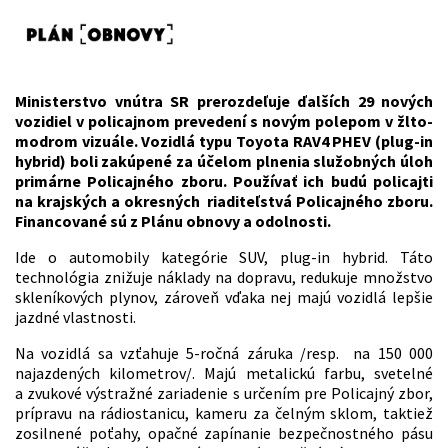
Ministerstvo vnútra SR prerozdeľuje ďalších 29 nových
vozidiel v policajnom prevedení s novým polepom v žlto-
modrom vizuále. Vozidlá typu Toyota RAV4 PHEV (plug-in
hybrid) boli zakúpené za účelom plnenia služobných úloh
primárne Policajného zboru. Používať ich budú policajti
na krajských a okresných riaditeľstvá Policajného zboru.
Financované
sú z Plánu obnovy a odolnosti.
Ide o automobily kategórie SUV, plug-in hybrid. Táto
technológia znižuje náklady na dopravu, redukuje množstvo
skleníkových plynov, zároveň vďaka nej majú vozidlá lepšie
jazdné vlastnosti.
Na vozidlá sa vzťahuje 5-ročná záruka /resp. na 150 000
najazdených kilometrov/. Majú metalickú farbu, svetelné
a zvukové výstražné zariadenie s určením pre Policajný zbor,
prípravu na rádiostanicu, kameru za čelným sklom, taktiež
zosilnené poťahy, opačné zapínanie bezpečnostného pásu