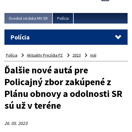
Viac
Úvodná stránka MV SR
Polícia
Polícia
Polícia
Aktuality Prezídia PZ
2023
máj
Ďalšie nové autá pre
Policajný zbor zakúpené z
Plánu obnovy a odolnosti SR
sú už v teréne
26. 05. 2023