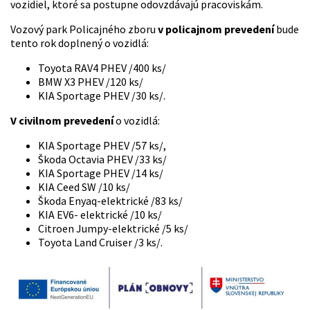
vozidiel, ktoré sa postupne odovzdávajú pracoviskám.
Vozový park Policajného zboru
v policajnom prevedení
bude
tento rok doplnený o vozidlá:
Toyota RAV4 PHEV /400 ks/
BMW X3 PHEV /120 ks/
KIA Sportage PHEV /30 ks/.
V civilnom prevedení
o vozidlá:
KIA Sportage PHEV /57 ks/,
Škoda Octavia PHEV /33 ks/
KIA Sportage PHEV /14 ks/
KIA Ceed SW /10 ks/
Škoda Enyaq-elektrické /83 ks/
KIA EV6- elektrické /10 ks/
Citroen Jumpy-elektrické /5 ks/
Toyota Land Cruiser /3 ks/.