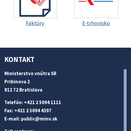
Faktúry
E-trhovisko
KONTAKT
Ministerstvo vnútra SR
Pribinova 2
812 72 Bratislava
Telefón: +421 2 5094 1111
Fax: +421 2 5094 4397
E-mail:
public@minv
.sk