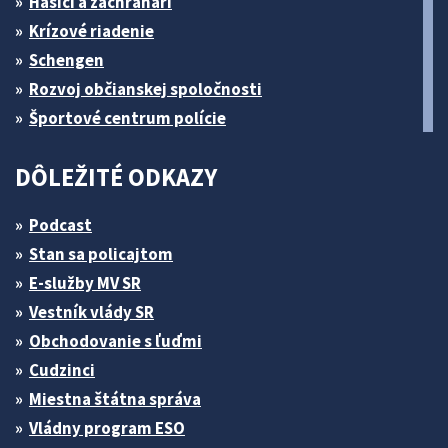
Hasiči a záchranári
Krízové riadenie
Schengen
Rozvoj občianskej spoločnosti
Športové centrum polície
DÔLEŽITÉ ODKAZY
Podcast
Stan sa policajtom
E-služby MV SR
Vestník vlády SR
Obchodovanie s ľuďmi
Cudzinci
Miestna štátna správa
Vládny program ESO