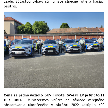
vzadu. Súčasťou výbavy sú tmavé slnečné fólie a hasiaci
prístroj.
Cena za jedno vozidlo
SUV Toyota RAV4 PHEV
je 67 546,11
€ s DPH.
Ministerstvo vnútra na základe verejného
obstarávania ukončeného v októbri 2022 zakúpilo 400