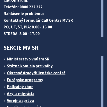
Call centrum:
Telefón: 0800 222 222
Nahlásenie problému:
Kontaktný formulár Call Centra MV SR
PO, UT, ŠT, PIA: 8.00 - 16.00
STREDA: 8.00 - 17.00
SEKCIE MV SR
Ministerstvo vnútra SR
Štátna komisia pre volby
Okresné úrady/Klientske centrá
Európske programy
Policajný zbor
Azyl a migrácia
Verejná správa