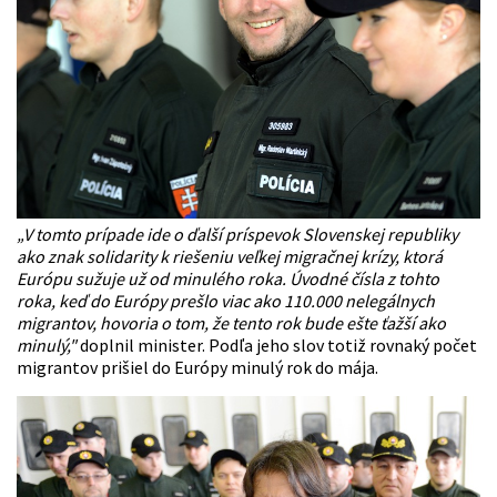
„V tomto prípade ide o ďalší príspevok Slovenskej republiky
ako znak solidarity k riešeniu veľkej migračnej krízy, ktorá
Európu sužuje už od minulého roka. Úvodné čísla z tohto
roka, keď do Európy prešlo viac ako 110.000 nelegálnych
migrantov, hovoria o tom, že tento rok bude ešte ťažší ako
minulý,"
doplnil
minister
. Podľa jeho slov totiž rovnaký počet
migrantov prišiel do Európy minulý rok do mája.