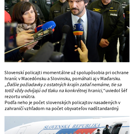
Slovenskí policajti momentálne už spolupôsobia pri ochrane
hraníc v Macedónsku a Slovinsku, pomáhali aj v Maďarsku.
„Ďalšie požiadavky z ostatných krajín zatiaľ nemáme, tie sa
totiž vždy odvíjajú od tlaku na konkrétnej hranici,“
uviedol šéf
rezortu vnútra.
Podľa neho je počet slovenských policajtov nasadených v
zahraničí vzhľadom na počet obyvateľov nadštandardný.