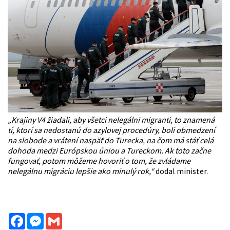
„Krajiny V4 žiadali, aby všetci nelegálni migranti, to znamená
tí, ktorí sa nedostanú do azylovej procedúry, boli obmedzení
na slobode a vrátení naspäť do Turecka, na čom má stáť celá
dohoda medzi Európskou úniou a Tureckom. Ak toto začne
fungovať, potom môžeme hovoriť o tom, že zvládame
nelegálnu migráciu lepšie ako minulý rok,“
dodal minister.
Facebook
Messenger
Gmail