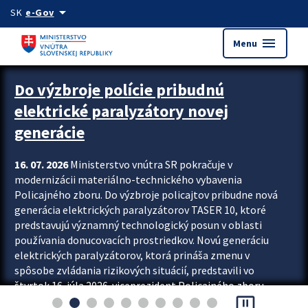
Preskocit na hlavný obsah
arrow_drop_down
SK
e-Gov
menu
Menu
Zastavit automatický posun upútavok
Do výzbroje polície pribudnú
elektrické paralyzátory novej
generácie
16. 07. 2026
Ministerstvo vnútra SR pokračuje v
modernizácii materiálno-technického vybavenia
Policajného zboru. Do výzbroje policajtov pribudne nová
generácia elektrických paralyzátorov TASER 10, ktoré
predstavujú významný technologický posun v oblasti
používania donucovacích prostriedkov. Novú generáciu
elektrických paralyzátorov, ktorá prináša zmenu v
spôsobe zvládania rizikových situácií, predstavili vo
štvrtok 16. júla 2026 viceprezident Policajného zboru
pause_presentation
Rastislav Polakovič a riaditeľ odboru výcviku...