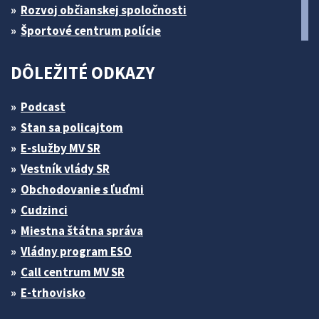
Rozvoj občianskej spoločnosti
Športové centrum polície
DÔLEŽITÉ ODKAZY
Podcast
Stan sa policajtom
E-služby MV SR
Vestník vlády SR
Obchodovanie s ľuďmi
Cudzinci
Miestna štátna správa
Vládny program ESO
Call centrum MV SR
E-trhovisko