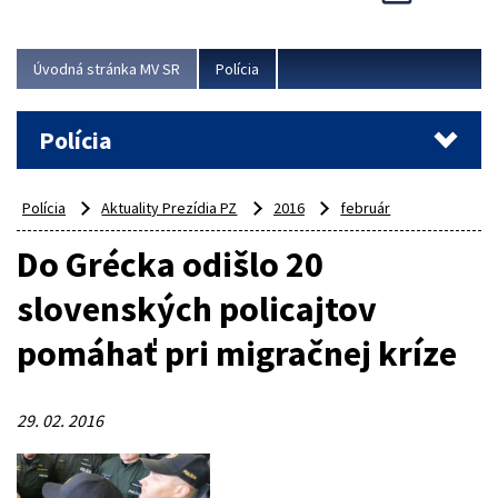
Viac
Úvodná stránka MV SR
Polícia
Polícia
Polícia
Aktuality Prezídia PZ
2016
február
Do Grécka odišlo 20
slovenských policajtov
pomáhať pri migračnej kríze
29. 02. 2016