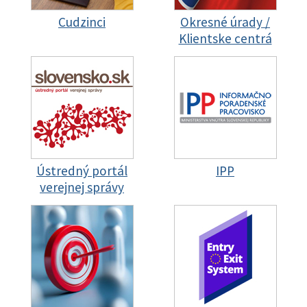
Cudzinci
Okresné úrady /
Klientske centrá
Ústredný portál
IPP
verejnej správy