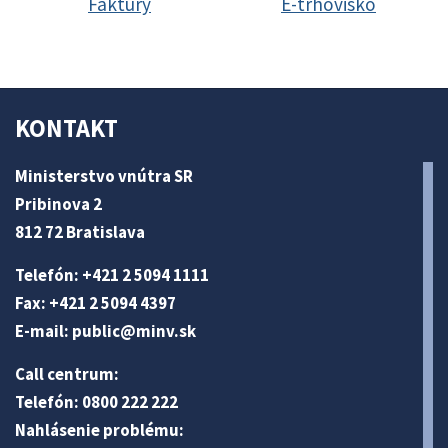
Faktúry
E-trhovisko
KONTAKT
Ministerstvo vnútra SR
Pribinova 2
812 72 Bratislava
Telefón: +421 2 5094 1111
Fax: +421 2 5094 4397
E-mail:
public@minv
.sk
Call centrum:
Telefón: 0800 222 222
Nahlásenie problému: