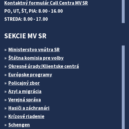
Kontaktný formulár Call Centra MV SR
PO, UT, ŠT, PIA: 8.00 - 16.00
STREDA: 8.00 - 17.00
SEKCIE MV SR
Ministerstvo vnútra SR
Štátna komisia pre volby
Okresné úrady/Klientske centrá
Európske programy
Policajný zbor
Azyl a migrácia
Verejná správa
Hasiči a záchranári
Krízové riadenie
Schengen