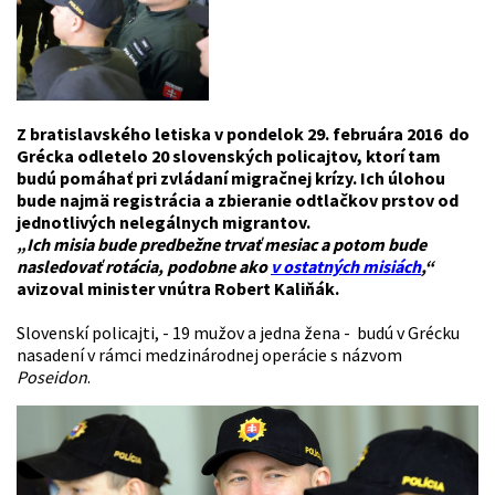
Z bratislavského letiska v pondelok 29. februára 2016 do
Grécka odletelo 20 slovenských policajtov, ktorí tam
budú pomáhať pri zvládaní migračnej krízy. Ich úlohou
bude najmä registrácia a zbieranie odtlačkov prstov od
jednotlivých nelegálnych migrantov.
„Ich misia bude predbežne trvať mesiac a potom bude
nasledovať rotácia, podobne ako
v ostatných misiách
,“
avizoval minister vnútra Robert
Kaliňák
.
Slovenskí policajti, - 19 mužov a jedna žena - budú v Grécku
nasadení v rámci medzinárodnej operácie s názvom
Poseidon
.