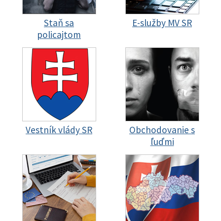
Staň sa
E-služby MV SR
policajtom
Vestník vlády SR
Obchodovanie s
ľuďmi