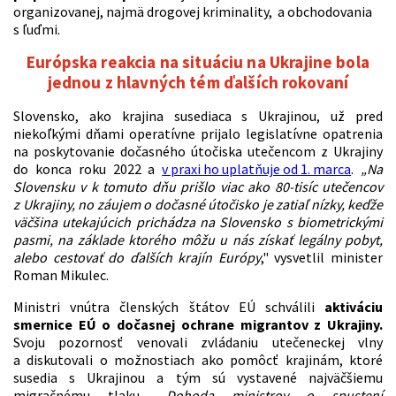
organizovanej, najmä drogovej kriminality, a obchodovania
s ľuďmi.
Európska reakcia na situáciu na Ukrajine bola
jednou z hlavných tém ďalších rokovaní
Slovensko, ako krajina susediaca s Ukrajinou, už pred
niekoľkými dňami operatívne prijalo legislatívne opatrenia
na poskytovanie dočasného útočiska utečencom z Ukrajiny
do konca roku 2022 a
v praxi ho uplatňuje od 1. marca
.
„Na
Slovensku v k tomuto dňu prišlo viac ako 80-tisíc utečencov
z Ukrajiny, no záujem o dočasné útočisko je zatiaľ nízky, keďže
väčšina utekajúcich prichádza na Slovensko s biometrickými
pasmi, na základe ktorého môžu u nás získať legálny pobyt,
alebo cestovať do ďalších krajín Európy
," vysvetlil minister
Roman Mikulec.
Ministri vnútra členských štátov EÚ schválili
aktiváciu
smernice EÚ o dočasnej ochrane migrantov z Ukrajiny.
Svoju pozornosť venovali zvládaniu utečeneckej vlny
a diskutovali o možnostiach ako pomôcť krajinám, ktoré
susedia s Ukrajinou a tým sú vystavené najväčšiemu
migračnému tlaku.
„
Dohoda ministrov o spustení