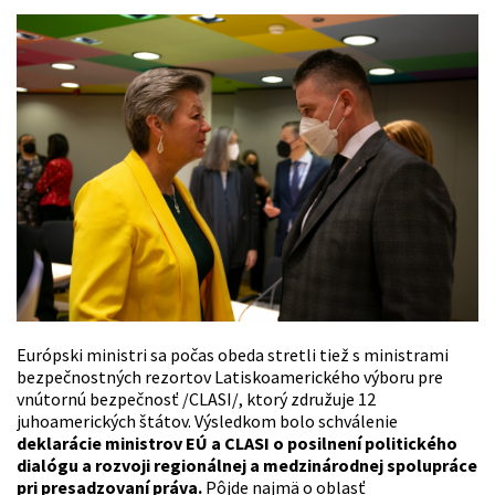
Európski ministri sa počas obeda stretli tiež s ministrami
bezpečnostných rezortov Latiskoamerického výboru pre
vnútornú bezpečnosť /CLASI/, ktorý združuje 12
juhoamerických štátov. Výsledkom bolo schválenie
deklarácie ministrov EÚ a CLASI o posilnení politického
dialógu a rozvoji regionálnej a medzinárodnej spolupráce
pri presadzovaní práva.
Pôjde najmä o oblasť