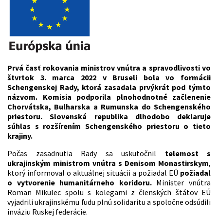
Prvá časť rokovania ministrov vnútra a spravodlivosti vo
štvrtok 3. marca 2022 v Bruseli bola vo formácii
Schengenskej Rady, ktorá zasadala prvýkrát pod týmto
názvom. Komisia podporila plnohodnotné začlenenie
Chorvátska, Bulharska a Rumunska do Schengenského
priestoru. Slovenská republika dlhodobo deklaruje
súhlas s rozšírením Schengenského priestoru o tieto
krajiny.
Počas zasadnutia Rady sa uskutočnil
telemost s
ukrajinským ministrom vnútra s Denisom Monastirskym
,
ktorý informoval o aktuálnej situácii a požiadal EÚ
požiadal
o vytvorenie humanitárneho koridoru.
Minister vnútra
Roman Mikulec spolu s kolegami z členských štátov EÚ
vyjadrili ukrajinskému ľudu plnú solidaritu a spoločne odsúdili
inváziu Ruskej federácie.