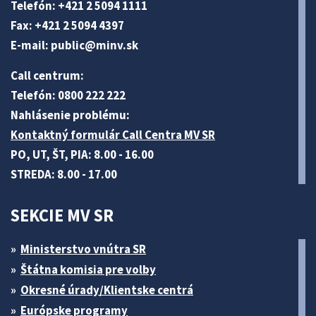
Telefón: +421 2 5094 1111
Fax: +421 2 5094 4397
E-mail:
public@minv
.sk
Call centrum:
Telefón: 0800 222 222
Nahlásenie problému:
Kontaktný formulár Call Centra MV SR
PO, UT, ŠT, PIA: 8.00 - 16.00
STREDA: 8.00 - 17.00
SEKCIE MV SR
Ministerstvo vnútra SR
Štátna komisia pre volby
Okresné úrady/Klientske centrá
Európske programy