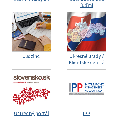
ľuďmi
Cudzinci
Okresné úrady /
Klientske centrá
Ústredný portál
IPP