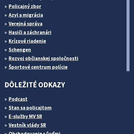
Policajný zbor
Azyl a migrácia
Verejná správa
Hasiči a záchranári
Krízové riadenie
Schengen
Rozvoj občianskej spoločnosti
Športové centrum polície
DÔLEŽITÉ ODKAZY
Podcast
Stan sa policajtom
E-služby MV SR
Vestník vlády SR
Obchodovanie s ľuďmi