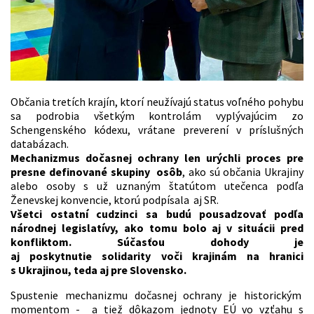
Občania tretích krajín, ktorí neužívajú status voľného pohybu
sa podrobia všetkým kontrolám vyplývajúcim zo
Schengenského kódexu, vrátane preverení v príslušných
databázach.
Mechanizmus dočasnej ochrany len urýchli proces pre
presne definované skupiny osôb
, ako sú občania Ukrajiny
alebo osoby s už uznaným štatútom utečenca podľa
Ženevskej konvencie, ktorú podpísala aj SR.
Všetci ostatní cudzinci sa budú pousadzovať podľa
národnej legislatívy, ako tomu bolo aj v situácii pred
konfliktom. Súčasťou dohody je
aj poskytnutie solidarity voči krajinám na hranici
s Ukrajinou, teda aj pre Slovensko.
Spustenie mechanizmu dočasnej ochrany je historickým
momentom - a tiež dôkazom jednoty EÚ vo vzťahu s