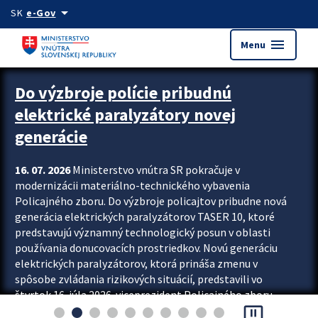
Preskocit na hlavný obsah
arrow_drop_down
SK
e-Gov
menu
Menu
Zastavit automatický posun upútavok
Do výzbroje polície pribudnú
elektrické paralyzátory novej
generácie
16. 07. 2026
Ministerstvo vnútra SR pokračuje v
modernizácii materiálno-technického vybavenia
Policajného zboru. Do výzbroje policajtov pribudne nová
generácia elektrických paralyzátorov TASER 10, ktoré
predstavujú významný technologický posun v oblasti
používania donucovacích prostriedkov. Novú generáciu
elektrických paralyzátorov, ktorá prináša zmenu v
spôsobe zvládania rizikových situácií, predstavili vo
štvrtok 16. júla 2026 viceprezident Policajného zboru
pause_presentation
Rastislav Polakovič a riaditeľ odboru výcviku...