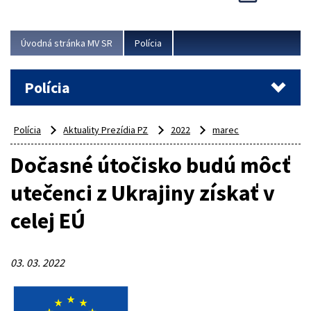
Viac
Úvodná stránka MV SR
Polícia
Polícia
Polícia
Aktuality Prezídia PZ
2022
marec
Dočasné útočisko budú môcť
utečenci z Ukrajiny získať v
celej EÚ
03. 03. 2022