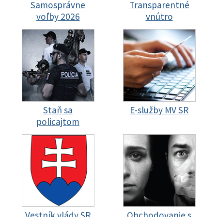
Samosprávne
Transparentné
voľby 2026
vnútro
Staň sa
E-služby MV SR
policajtom
Vestník vlády SR
Obchodovanie s