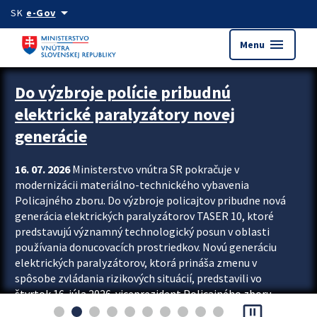
Preskocit na hlavný obsah
arrow_drop_down
SK
e-Gov
menu
Menu
Zastavit automatický posun upútavok
Do výzbroje polície pribudnú
elektrické paralyzátory novej
generácie
16. 07. 2026
Ministerstvo vnútra SR pokračuje v
modernizácii materiálno-technického vybavenia
Policajného zboru. Do výzbroje policajtov pribudne nová
generácia elektrických paralyzátorov TASER 10, ktoré
predstavujú významný technologický posun v oblasti
používania donucovacích prostriedkov. Novú generáciu
elektrických paralyzátorov, ktorá prináša zmenu v
spôsobe zvládania rizikových situácií, predstavili vo
štvrtok 16. júla 2026 viceprezident Policajného zboru
pause_presentation
Rastislav Polakovič a riaditeľ odboru výcviku...