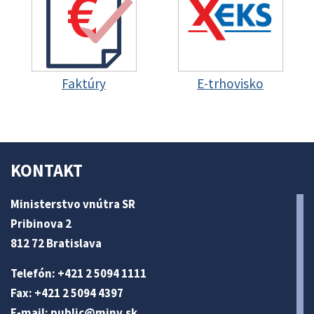
Faktúry
E-trhovisko
KONTAKT
Ministerstvo vnútra SR
Pribinova 2
812 72 Bratislava
Telefón: +421 2 5094 1111
Fax: +421 2 5094 4397
E-mail:
public@minv
.sk