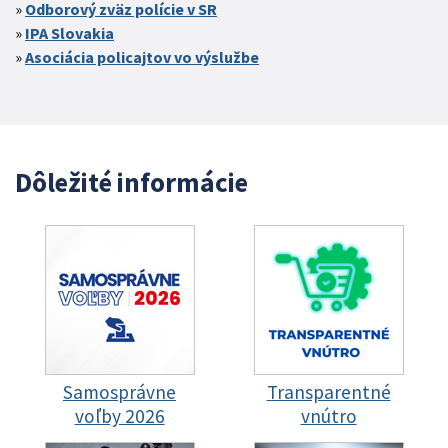
Odborový zväz polície v SR
IPA Slovakia
Asociácia policajtov vo výslužbe
Dôležité informácie
Samosprávne
Transparentné
voľby 2026
vnútro