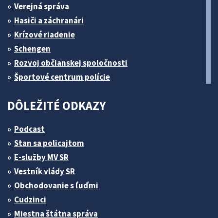
Verejná správa
Hasiči a záchranári
Krízové riadenie
Schengen
Rozvoj občianskej spoločnosti
Športové centrum polície
DÔLEŽITÉ ODKAZY
Podcast
Stan sa policajtom
E-služby MV SR
Vestník vlády SR
Obchodovanie s ľuďmi
Cudzinci
Miestna štátna správa