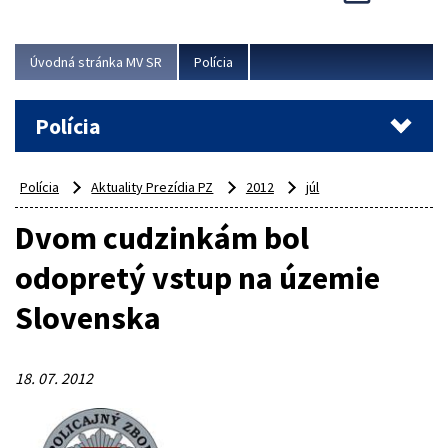
Viac
Úvodná stránka MV SR
Polícia
Polícia
Polícia
Aktuality Prezídia PZ
2012
júl
Dvom cudzinkám bol
odopretý vstup na územie
Slovenska
18. 07. 2012