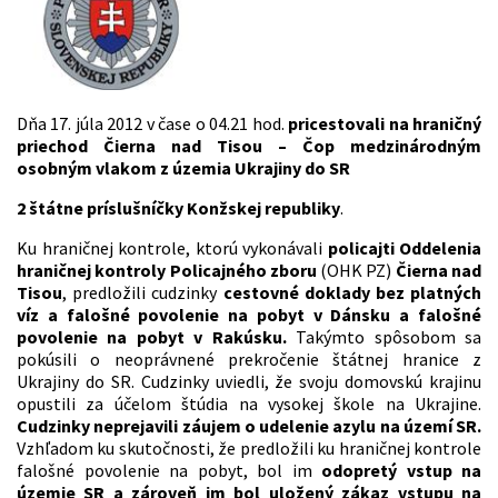
Dňa 17. júla 2012 v čase o 04.21 hod.
pricestovali na hraničný
priechod Čierna nad Tisou – Čop medzinárodným
osobným vlakom z územia Ukrajiny do SR
2 štátne príslušníčky Konžskej republiky
.
Ku hraničnej kontrole, ktorú vykonávali
policajti Oddelenia
hraničnej kontroly Policajného zboru
(OHK PZ)
Čierna nad
Tisou
, predložili cudzinky
cestovné doklady bez platných
víz a falošné povolenie na pobyt v Dánsku a falošné
povolenie na pobyt v Rakúsku.
Takýmto spôsobom sa
pokúsili o neoprávnené prekročenie štátnej hranice z
Ukrajiny do SR. Cudzinky uviedli, že svoju domovskú krajinu
opustili za účelom štúdia na vysokej škole na Ukrajine.
Cudzinky neprejavili záujem o udelenie azylu na území SR.
Vzhľadom ku skutočnosti, že predložili ku hraničnej kontrole
falošné povolenie na pobyt, bol im
odopretý vstup na
územie SR a zároveň im bol uložený zákaz vstupu na