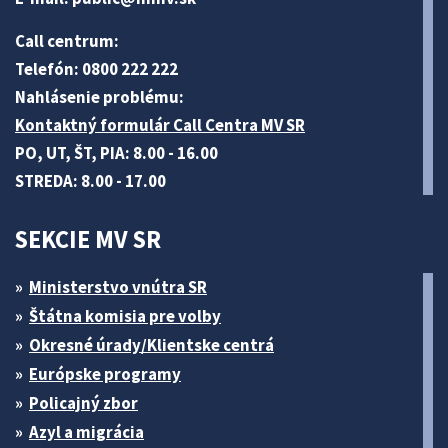
Call centrum:
Telefón: 0800 222 222
Nahlásenie problému:
Kontaktný formulár Call Centra MV SR
PO, UT, ŠT, PIA: 8.00 - 16.00
STREDA: 8.00 - 17.00
SEKCIE MV SR
Ministerstvo vnútra SR
Štátna komisia pre volby
Okresné úrady/Klientske centrá
Európske programy
Policajný zbor
Azyl a migrácia