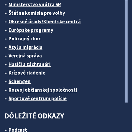
Ministerstvo vnútra SR
Štátna komisia pre volby
Okresné úrady/Klientske centrá
Európske programy
Policajný zbor
Azyl a migrácia
Verejná správa
Hasiči a záchranári
Krízové riadenie
Schengen
Rozvoj občianskej spoločnosti
Športové centrum polície
DÔLEŽITÉ ODKAZY
Podcast