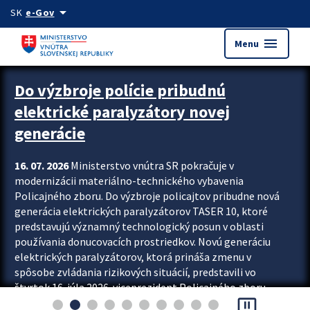
Preskocit na hlavný obsah
arrow_drop_down
SK
e-Gov
menu
Menu
Zastavit automatický posun upútavok
Do výzbroje polície pribudnú
elektrické paralyzátory novej
generácie
16. 07. 2026
Ministerstvo vnútra SR pokračuje v
modernizácii materiálno-technického vybavenia
Policajného zboru. Do výzbroje policajtov pribudne nová
generácia elektrických paralyzátorov TASER 10, ktoré
predstavujú významný technologický posun v oblasti
používania donucovacích prostriedkov. Novú generáciu
elektrických paralyzátorov, ktorá prináša zmenu v
spôsobe zvládania rizikových situácií, predstavili vo
štvrtok 16. júla 2026 viceprezident Policajného zboru
pause_presentation
Rastislav Polakovič a riaditeľ odboru výcviku...