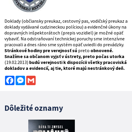
Doklady (občiansky preukaz, cestovný pas, vodičský preukaz a
doklady vydávané cudzineckou políciou) a evidenčné úkony na
dopravných inšpektorátoch (prepis vozidiel) je možné opäť
vybaviť. Na odstraňovaní technickej poruchy sme intenzívne
pracovali a dnes ráno sme systém opäť uviedli do prevádzky.
Stránkové hodiny pre verejnosť sú
preto
obnovené.
Snažíme sa občanom vyjsť v ústrety, preto počas utorka
(19.02.2013)
budú verejnosti k dispozícii všetky pracoviská
dokladov a evidencií, aj tie, ktoré majú nestránkový deň.
Facebook
Messenger
Gmail
Dôležité oznamy