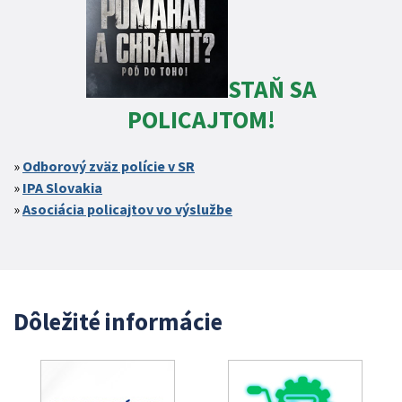
STAŇ SA
POLICAJTOM!
Odborový zväz polície v SR
IPA Slovakia
Asociácia policajtov vo výslužbe
Dôležité informácie