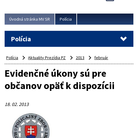
Viac
Úvodná stránka MV SR
Polícia
Polícia
Polícia
Aktuality Prezídia PZ
2013
február
Evidenčné úkony sú pre
občanov opäť k dispozícii
18. 02. 2013