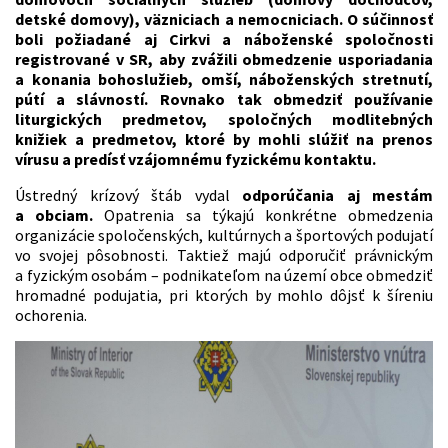
detské domovy), väzniciach a nemocniciach. O súčinnosť
boli požiadané aj Cirkvi a náboženské spoločnosti
registrované v SR, aby zvážili obmedzenie usporiadania
a konania bohoslužieb, omší, náboženských stretnutí,
pútí a slávností. Rovnako tak obmedziť používanie
liturgických predmetov, spoločných modlitebných
knižiek a predmetov, ktoré by mohli slúžiť na prenos
vírusu a predísť vzájomnému fyzickému kontaktu.
Ústredný krízový štáb vydal
odporúčania aj mestám
a obciam.
Opatrenia sa týkajú konkrétne obmedzenia
organizácie spoločenských, kultúrnych a športových podujatí
vo svojej pôsobnosti. Taktiež majú odporučiť právnickým
a fyzickým osobám – podnikateľom na území obce obmedziť
hromadné podujatia, pri ktorých by mohlo dôjsť k šíreniu
ochorenia.