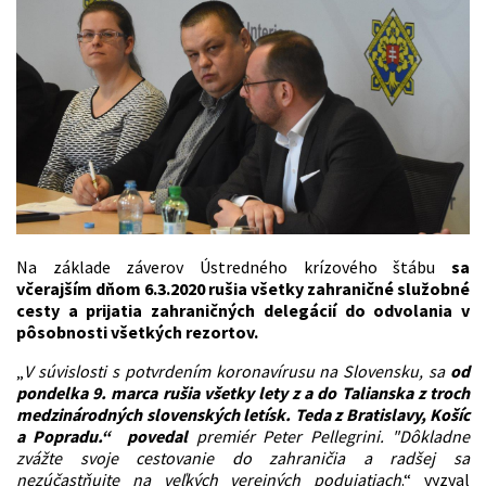
Na základe záverov Ústredného krízového štábu
sa
včerajším dňom 6.3.2020 rušia všetky zahraničné služobné
cesty a prijatia zahraničných delegácií do odvolania v
pôsobnosti všetkých rezortov.
„
V súvislosti s potvrdením koronavírusu na Slovensku, sa
od
pondelka 9. marca rušia všetky lety z a do Talianska z troch
medzinárodných slovenských letísk. Teda z Bratislavy, Košíc
a Popradu.“ povedal
premiér Peter Pellegrini. "Dôkladne
zvážte svoje cestovanie do zahraničia a radšej sa
nezúčastňujte na veľkých verejných podujatiach
.“ vyzval