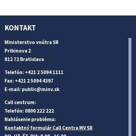
KONTAKT
Ministerstvo vnútra SR
Pribinova 2
812 72 Bratislava
Telefón: +421 2 5094 1111
Fax: +421 2 5094 4397
E-mail:
public@minv
.sk
Call centrum:
Telefón: 0800 222 222
Nahlásenie problému:
Kontaktný formulár Call Centra MV SR