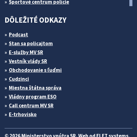
Športové centrum polície
DÔLEŽITÉ ODKAZY
Podcast
Stan sa policajtom
E-služby MV SR
Vestník vlády SR
Obchodovanie s ľuďmi
Cudzinci
Miestna štátna správa
Vládny program ESO
Call centrum MV SR
E-trhovisko
© 2026 Ministerstvo vnútra SR. Web od
ELET systems
.