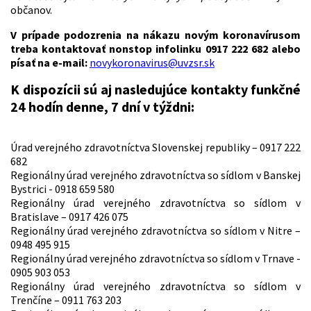
občanov.
V prípade podozrenia na nákazu novým koronavírusom
treba kontaktovať nonstop infolinku 0917 222 682 alebo
písať na e-mail:
novykoronavirus@uvzsr.sk
K dispozícii sú aj nasledujúce kontakty
funkčné
24 hodín denne, 7 dní v týždni:
Úrad verejného zdravotníctva Slovenskej republiky – 0917 222
682
Regionálny úrad verejného zdravotníctva so sídlom v Banskej
Bystrici - 0918 659 580
Regionálny úrad verejného zdravotníctva so sídlom v
Bratislave – 0917 426 075
Regionálny úrad verejného zdravotníctva so sídlom v Nitre –
0948 495 915
Regionálny úrad verejného zdravotníctva so sídlom v Trnave -
0905 903 053
Regionálny úrad verejného zdravotníctva so sídlom v
Trenčíne – 0911 763 203