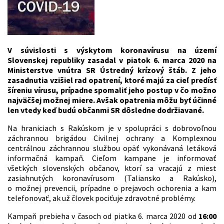
V súvislosti s výskytom koronavírusu na území
Slovenskej republiky zasadal v piatok 6. marca 2020 na
Ministerstve vnútra SR Ústredný krízový štáb. Z jeho
zasadnutia vzišiel rad opatrení, ktoré majú za cieľ predísť
šíreniu vírusu, prípadne spomaliť jeho postup v čo možno
najväčšej možnej miere. Avšak opatrenia môžu byť účinné
len vtedy keď budú občanmi SR dôsledne dodržiavané.
Na hraniciach s Rakúskom je v spolupráci s dobrovoľnou
záchrannou brigádou Civilnej ochrany a Komplexnou
centrálnou záchrannou službou opäť vykonávaná letáková
informačná kampaň. Cieľom kampane je informovať
všetkých slovenských občanov, ktorí sa vracajú z miest
zasiahnutých koronavírusom (Taliansko a Rakúsko),
o možnej prevencii, prípadne o prejavoch ochorenia a kam
telefonovať, ak už človek pociťuje zdravotné problémy.
Kampaň prebieha v časoch od piatka 6. marca 2020 od
16:00