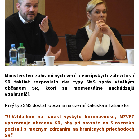
Ministerstvo zahraničných vecí a európskych záležitostí
SR taktiež rozposlalo dva typy SMS správ všetkým
občanom SR, ktorí sa momentálne nachádzajú
v zahraničí.
Prvý typ SMS dostali občania na území Rakúska a Talianska.
"!!!Vzhladom na narast vyskytu koronavirusu, MZVEZ
upozornuje obcanov SR, aby pri navrate na Slovensko
pocitali s moznym zdrzanim na hranicnych priechodoch
SR."