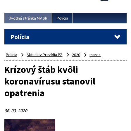
Viac
Úvodná stránka MV SR
Polícia
Polícia
Polícia
Aktuality Prezídia PZ
2020
marec
Krízový štáb kvôli
koronavírusu stanovil
opatrenia
06. 03. 2020