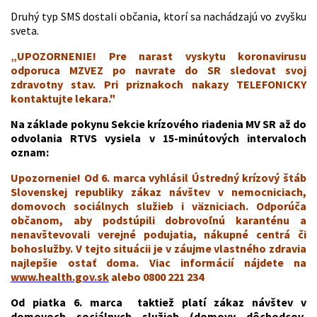
Druhý typ SMS dostali občania, ktorí sa nachádzajú vo zvyšku
sveta.
„UPOZORNENIE! Pre narast vyskytu koronavirusu
odporuca MZVEZ po navrate do SR sledovat svoj
zdravotny stav. Pri priznakoch nakazy TELEFONICKY
kontaktujte lekara."
Na základe pokynu Sekcie krízového riadenia MV SR až do
odvolania RTVS vysiela v 15-minútových intervaloch
oznam:
Upozornenie! Od 6. marca vyhlásil Ústredný krízový štáb
Slovenskej republiky zákaz návštev v nemocniciach,
domovoch sociálnych služieb i väzniciach. Odporúča
občanom, aby podstúpili dobrovoľnú karanténu a
nenavštevovali verejné podujatia, nákupné centrá či
bohoslužby. V tejto situácii je v záujme vlastného zdravia
najlepšie ostať doma. Viac informácií nájdete na
www.health.gov.sk
alebo 0800 221 234
Od piatka 6. marca taktiež platí zákaz návštev v
domovoch sociálnych služieb (domovy dôchodcov,