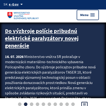
Preskocit na hlavný obsah
arrow_drop_down
SK
e-Gov
menu
Menu
Zastavit automatický posun upútavok
Do výzbroje polície pribudnú
elektrické paralyzátory novej
generácie
16. 07. 2026
Ministerstvo vnútra SR pokračuje v
modernizácii materiálno-technického vybavenia
Policajného zboru. Do výzbroje policajtov pribudne nová
generácia elektrických paralyzátorov TASER 10, ktoré
predstavujú významný technologický posun v oblasti
používania donucovacích prostriedkov. Novú generáciu
elektrických paralyzátorov, ktorá prináša zmenu v
spôsobe zvládania rizikových situácií, predstavili vo
štvrtok 16. júla 2026 viceprezident Policajného zboru
pause_presentation
Rastislav Polakovič a riaditeľ odboru výcviku...