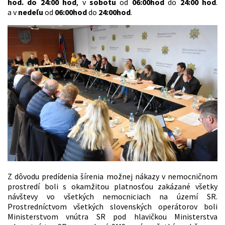
hod. do 24:00 hod
, v
sobotu
od
06:00hod
do
24:00 hod
.
a v
nedeľu
od
06:00hod
do
24:00hod
.
Z dôvodu predídenia šírenia možnej nákazy v nemocničnom
prostredí boli s okamžitou platnosťou zakázané všetky
návštevy vo všetkých nemocniciach na území SR.
Prostredníctvom všetkých slovenských operátorov boli
Ministerstvom vnútra SR pod hlavičkou Ministerstva