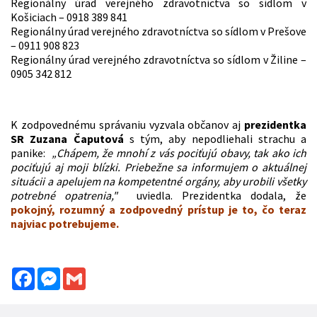
Regionálny úrad verejného zdravotníctva so sídlom v
Košiciach – 0918 389 841
Regionálny úrad verejného zdravotníctva so sídlom v Prešove
– 0911 908 823
Regionálny úrad verejného zdravotníctva so sídlom v Žiline –
0905 342 812
K zodpovednému správaniu vyzvala občanov aj
prezidentka
SR Zuzana Čaputová
s tým, aby nepodliehali strachu a
panike:
„Chápem, že mnohí z vás pociťujú obavy, tak ako ich
pociťujú aj moji blízki. Priebežne sa informujem o aktuálnej
situácii a apelujem na kompetentné orgány, aby urobili všetky
potrebné opatrenia,"
uviedla. Prezidentka dodala, že
pokojný, rozumný a zodpovedný prístup je to, čo teraz
najviac potrebujeme.
Facebook
Messenger
Gmail