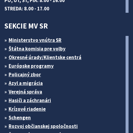
PO, UT, ŠT, PIA: 8.00 - 16.00
STREDA: 8.00 - 17.00
SEKCIE MV SR
Ministerstvo vnútra SR
Štátna komisia pre volby
Okresné úrady/Klientske centrá
Európske programy
Policajný zbor
Azyl a migrácia
Verejná správa
Hasiči a záchranári
Krízové riadenie
Schengen
Rozvoj občianskej spoločnosti