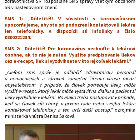
zdravotníctva SR rozposlané SMS správy všetkým občanom
SR v nasledovnom znení:
SMS 1:
„
Dôležité!! V súvislosti s koronavírusom
upozorňujeme, aby ste pri podozrení kontaktovali lekára
len telefonicky. K dispozícii sú infolinky a číslo
0800221234.“
SMS 2:
„
Dôležité! Pre koronavírus nechoďte k lekárovi
osobne, ak to nie je nutné. Využite predpisovanie liekov
cez e-recept, liek si vyzdvihnete v ktorejkoľvek lekárni.“
„
Cieľom sms správ je odľahčiť zdravotnícky personál
v nemocniciach a zároveň zamedziť šíreniu vírusu medzi
obyvateľstvom. V prípade, že človek potrebuje lieky, môže
využiť e-recept, ktorý lekár môže vystaviť na diaľku a pacient si
lieky vyzdvihne v lekárni. Rovnako treba postupovať v prípade,
keď sa človek cíti chorý, v prvom rade treba svojho lekára
kontaktovať telefonicky a ten určí ďalší postup."
ozrejmila
ministerka vnútra Denisa Saková.