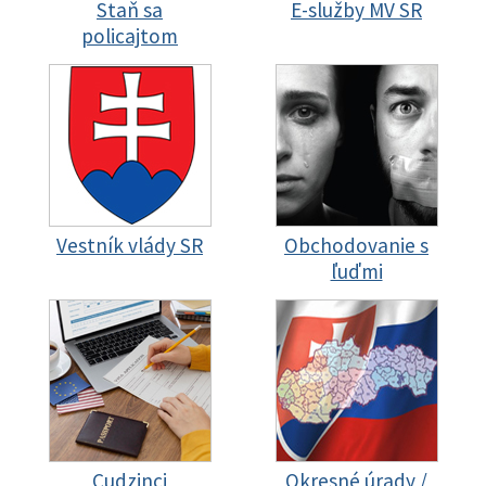
Staň sa
E-služby MV SR
policajtom
Vestník vlády SR
Obchodovanie s
ľuďmi
Cudzinci
Okresné úrady /