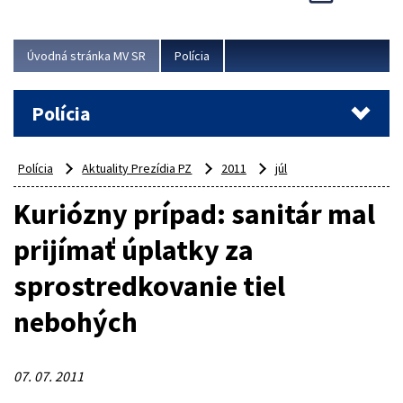
Viac
Úvodná stránka MV SR
Polícia
Polícia
Polícia
Aktuality Prezídia PZ
2011
júl
Kuriózny prípad: sanitár mal
prijímať úplatky za
sprostredkovanie tiel
nebohých
07. 07. 2011