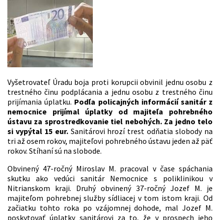
Vyšetrovateľ Úradu boja proti korupcii obvinil jednu osobu z
trestného činu podplácania a jednu osobu z trestného činu
prijímania úplatku.
Podľa policajných informácií sanitár z
nemocnice prijímal úplatky od majiteľa pohrebného
ústavu za sprostredkovanie tiel nebohých. Za jedno telo
si vypýtal 15 eur.
Sanitárovi hrozí trest odňatia slobody na
tri až osem rokov, majiteľovi pohrebného ústavu jeden až päť
rokov. Stíhaní sú na slobode.
Obvinený 47-ročný Miroslav M. pracoval v čase spáchania
skutku ako vedúci sanitár Nemocnice s poliklinikou v
Nitrianskom kraji. Druhý obvinený 37-ročný Jozef M. je
majiteľom pohrebnej služby sídliacej v tom istom kraji. Od
začiatku tohto roka po vzájomnej dohode, mal Jozef M.
poskytovať úplatky sanitárovi za to, že v prospech jeho