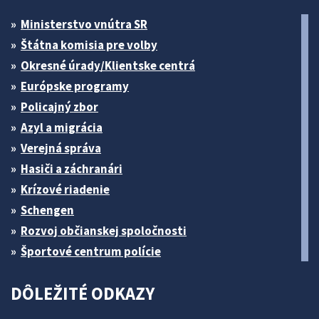
Ministerstvo vnútra SR
Štátna komisia pre volby
Okresné úrady/Klientske centrá
Európske programy
Policajný zbor
Azyl a migrácia
Verejná správa
Hasiči a záchranári
Krízové riadenie
Schengen
Rozvoj občianskej spoločnosti
Športové centrum polície
DÔLEŽITÉ ODKAZY