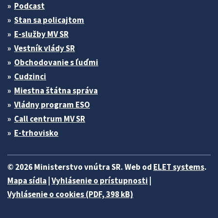
Podcast
Stan sa policajtom
E-služby MV SR
Vestník vlády SR
Obchodovanie s ľuďmi
Cudzinci
Miestna štátna správa
Vládny program ESO
Call centrum MV SR
E-trhovisko
© 2026 Ministerstvo vnútra SR. Web od
ELET systems
.
Mapa sídla
|
Vyhlásenie o prístupnosti
|
Vyhlásenie o cookies (PDF, 398 kB)