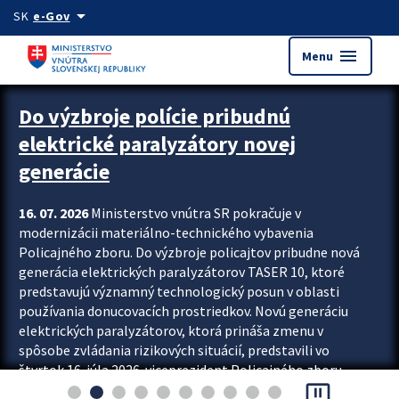
Preskocit na hlavný obsah
arrow_drop_down
SK
e-Gov
menu
Menu
Zastavit automatický posun upútavok
Do výzbroje polície pribudnú
elektrické paralyzátory novej
generácie
16. 07. 2026
Ministerstvo vnútra SR pokračuje v
modernizácii materiálno-technického vybavenia
Policajného zboru. Do výzbroje policajtov pribudne nová
generácia elektrických paralyzátorov TASER 10, ktoré
predstavujú významný technologický posun v oblasti
používania donucovacích prostriedkov. Novú generáciu
elektrických paralyzátorov, ktorá prináša zmenu v
spôsobe zvládania rizikových situácií, predstavili vo
štvrtok 16. júla 2026 viceprezident Policajného zboru
pause_presentation
Rastislav Polakovič a riaditeľ odboru výcviku...