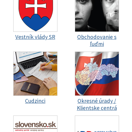
Vestník vlády SR
Obchodovanie s
ľuďmi
Cudzinci
Okresné úrady /
Klientske centrá