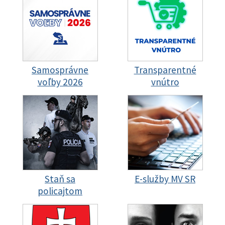
Samosprávne
Transparentné
voľby 2026
vnútro
Staň sa
E-služby MV SR
policajtom