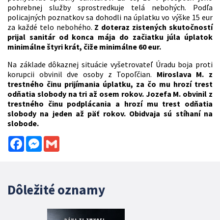
pohrebnej služby sprostredkuje telá nebohých. Podľa
policajných poznatkov sa dohodli na úplatku vo výške 15 eur
za každé telo nebohého.
Z doteraz zistených skutočností
prijal sanitár od konca mája do začiatku júla úplatok
minimálne štyri krát, čiže minimálne 60 eur.
Na základe dôkaznej situácie vyšetrovateľ Úradu boja proti
korupcii obvinil dve osoby z Topoľčian.
Miroslava M. z
trestného činu prijímania úplatku, za čo mu hrozí trest
odňatia slobody na tri až osem rokov. Jozefa M. obvinil z
trestného činu podplácania a hrozí mu trest odňatia
slobody na jeden až päť rokov. Obidvaja sú stíhaní na
slobode.
Facebook
Messenger
Gmail
Dôležité oznamy