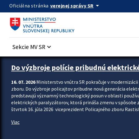
Preskocit na hlavný obsah
arrow_drop_down
verejnej správy SR
Oficiálna stránka
Sekcie MV SR
keyboard_arrow_down
Zastavit automatický posun upútavok
Do výzbroje polície pribudnú elektrick
16. 07. 2026
Ministerstvo vnútra SR pokračuje v modernizáci
zboru. Do výzbroje policajtov pribudne nová generácia elekt
predstavujú významný technologický posun v oblasti použív
elektrických paralyzátorov, ktorá prináša zmenu v spôsobe zvl
štvrtok 16. júla 2026 viceprezident Policajného zboru Rastisla
Viac