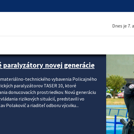
Dnes je 7.
é paralyzátory novej generácie
i materiálno-technického vybavenia Policajného
rických paralyzátorov TASER 10, ktoré
ania donucovacích prostriedkov. Novú generáciu
ádania rizikových situácií, predstavili vo
v Polakovič a riaditeľ odboru výcviku...