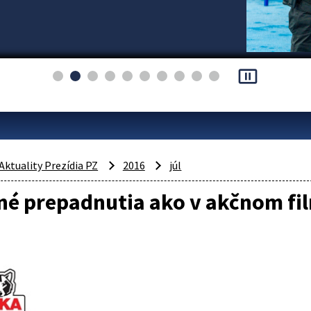
pause_presentation
Aktuality Prezídia PZ
2016
júl
né prepadnutia ako v akčnom fi