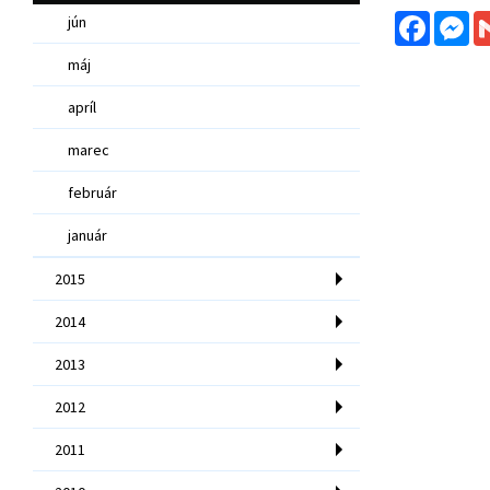
Facebo
Me
jún
máj
apríl
marec
február
január
2015
2014
2013
2012
2011