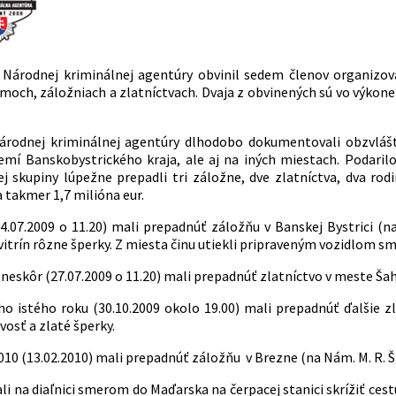
 Národnej kriminálnej agentúry obvinil sedem členov organizov
och, záložniach a zlatníctvach. Dvaja z obvinených sú vo výkone t
Národnej kriminálnej agentúry dlhodobo dokumentovali obzvlášť
mí Banskobystrického kraja, ale aj na iných miestach. Podaril
j skupiny lúpežne prepadli tri záložne, dve zlatníctva, dva ro
 takmer 1,7 milióna eur.
(04.07.2009 o 11.20) mali prepadnúť záložňu v Banskej Bystrici (
vitrín rôzne šperky. Z miesta činu utiekli pripraveným vozidlom 
 neskôr (27.07.2009 o 11.20) mali prepadnúť zlatníctvo v meste Šah
ho istého roku (30.10.2009 okolo 19.00) mali prepadnúť ďalšie zla
osť a zlaté šperky.
010 (13.02.2010) mali prepadnúť záložňu v Brezne (na Nám. M. R. Šte
mali na diaľnici smerom do Maďarska na čerpacej stanici skrížiť c