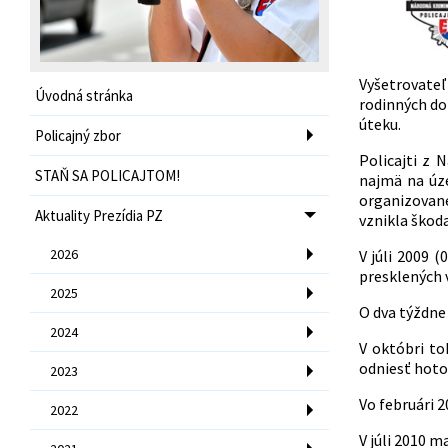
Vyšetrovateľ
Úvodná stránka
rodinných dom
úteku.
Policajný zbor
Policajti z 
STAŇ SA POLICAJTOM!
najmä na úze
organizovane
Aktuality Prezídia PZ
vznikla škoda
2026
V júli 2009 
presklených 
2025
O dva týždne
2024
V októbri to
odniesť hotov
2023
Vo februári 2
2022
V júli 2010 