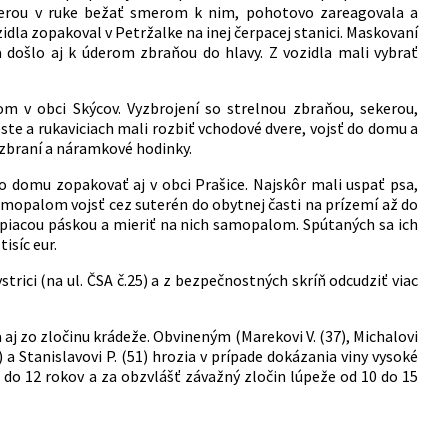
ekerou v ruke bežať smerom k nim, pohotovo zareagovala a
zidla zopakoval v Petržalke na inej čerpacej stanici. Maskovaní
 došlo aj k úderom zbraňou do hlavy. Z vozidla mali vybrať
om v obci Skýcov. Vyzbrojení so strelnou zbraňou, sekerou,
te a rukaviciach mali rozbiť vchodové dvere, vojsť do domu a
 zbraní a náramkové hodinky.
ho domu zopakovať aj v obci Prašice. Najskôr mali uspať psa,
mopalom vojsť cez suterén do obytnej časti na prízemí až do
lepiacou páskou a mieriť na nich samopalom. Spútaných sa ich
isíc eur.
rici (na ul. ČSA č.25) a z bezpečnostných skríň odcudziť viac
a aj zo zločinu krádeže. Obvineným (Marekovi V. (37), Michalovi
8) a Stanislavovi P. (51) hrozia v prípade dokázania viny vysoké
 do 12 rokov a za obzvlášť závažný zločin lúpeže od 10 do 15