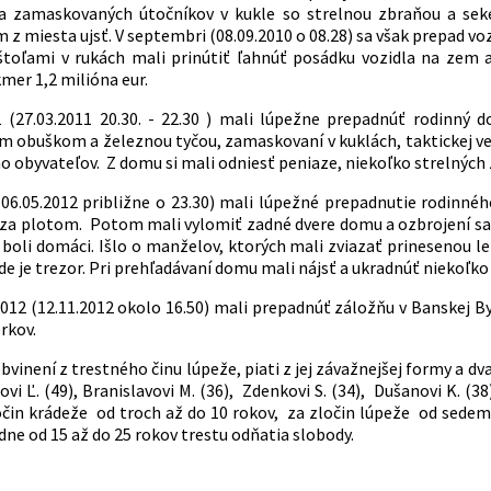
ela zamaskovaných útočníkov v kukle so strelnou zbraňou a s
m z miesta ujsť. V septembri (08.09.2010 o 08.28) sa však prepad vo
štoľami v rukách mali prinútiť ľahnúť posádku vozidla na zem a
mer 1,2 milióna eur.
 (27.03.2011 20.30. - 22.30 ) mali lúpežne prepadnúť rodinný d
m obuškom a železnou tyčou, zamaskovaní v kuklách, taktickej ves
o obyvateľov. Z domu si mali odniesť peniaze, niekoľko strelných
(06.05.2012 približne o 23.30) mali lúpežné prepadnutie rodinné
l za plotom. Potom mali vylomiť zadné dvere domu a ozbrojení sa
ej boli domáci. Išlo o manželov, ktorých mali zviazať prinesenou 
de je trezor. Pri prehľadávaní domu mali nájsť a ukradnúť niekoľko t
12 (12.11.2012 okolo 16.50) mali prepadnúť záložňu v Banskej Byst
rkov.
obvinení z trestného činu lúpeže, piati z jej závažnejšej formy a dv
novi Ľ. (49), Branislavovi M. (36), Zdenkovi S. (34), Dušanovi K. (3
ločin krádeže od troch až do 10 rokov, za zločin lúpeže od sedem
ne od 15 až do 25 rokov trestu odňatia slobody.