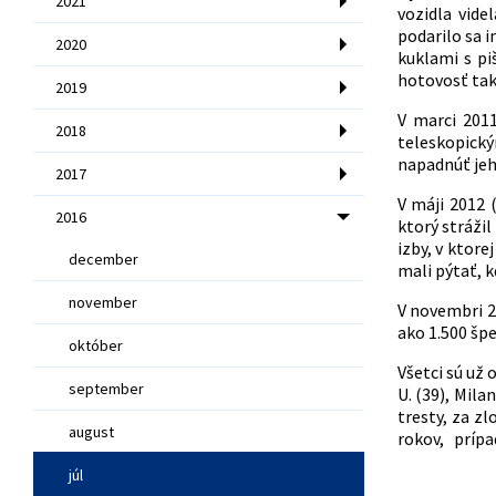
2021
vozidla vid
podarilo sa i
2020
kuklami s pi
hotovosť tak
2019
V marci 2011
2018
teleskopický
napadnúť jeh
2017
V máji 2012 
2016
ktorý stráži
izby, v ktor
december
mali pýtať, k
november
V novembri 20
ako 1.500 špe
október
Všetci sú už 
september
U. (39), Mila
tresty, za z
august
rokov, prípad
júl