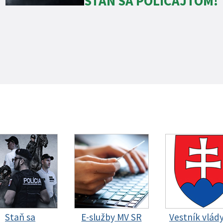
STAŇ SA POLICAJTOM!
Staň sa
E-služby MV SR
Vestník vlád