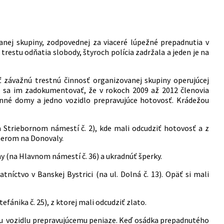
anej skupiny, zodpovednej za viaceré lúpežné prepadnutia v
restu odňatia slobody, štyroch polícia zadržala a jeden je na
 závažnú trestnú činnosť organizovanej skupiny operujúcej
o sa im zadokumentovať, že v rokoch 2009 až 2012 členovia
dinné domy a jedno vozidlo prepravujúce hotovosť. Krádežou
na Striebornom námestí č. 2), kde mali odcudziť hotovosť a z
smerom na Donovaly.
y (na Hlavnom námestí č. 36) a ukradnúť šperky.
tníctvo v Banskej Bystrici (na ul. Dolná č. 13). Opäť si mali
fánika č. 25), z ktorej mali odcudziť zlato.
estu vozidlu prepravujúcemu peniaze. Keď osádka prepadnutého