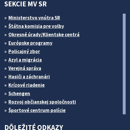
SEKCIE MV SR
Ministerstvo vnútra SR
Štátna komisia pre volby
Okresné úrady/Klientske centrá
Európske programy
Policajný zbor
Azyl a migrácia
Verejná správa
Hasiči a záchranári
Krízové riadenie
Schengen
Rozvoj občianskej spoločnosti
Športové centrum polície
DÔLEŽITÉ ODKAZY