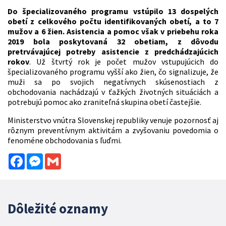
Do špecializovaného programu vstúpilo 13 dospelých
obetí
z celkového počtu identifikovaných obetí, a to 7
mužov a 6 žien.
Asistencia a pomoc však v priebehu roka
2019 bola poskytovaná 32 obetiam, z dôvodu
pretrvávajúcej potreby asistencie z predchádzajúcich
rokov
. Už štvrtý rok je počet mužov vstupujúcich do
špecializovaného programu vyšší ako žien, čo signalizuje, že
muži sa po svojich negatívnych skúsenostiach z
obchodovania nachádzajú v ťažkých životných situáciách a
potrebujú pomoc ako zraniteľná skupina obetí častejšie.
Ministerstvo vnútra Slovenskej republiky venuje pozornosť aj
rôznym preventívnym aktivitám a zvyšovaniu povedomia o
fenoméne obchodovania s ľuďmi.
Facebook
Messenger
Gmail
Dôležité oznamy