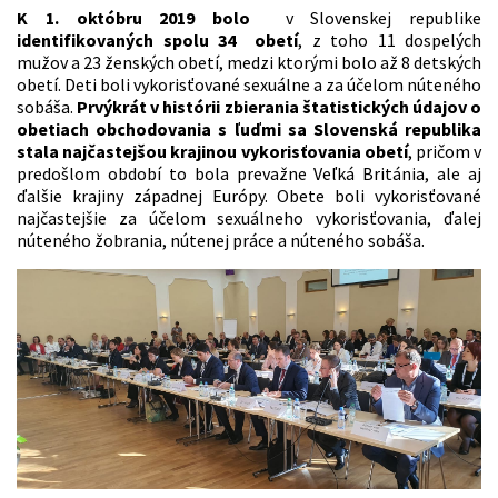
K 1. októbru 2019 bolo
v Slovenskej republike
identifikovaných spolu 34 obetí
, z toho 11 dospelých
mužov a 23 ženských obetí, medzi ktorými bolo až 8 detských
obetí. Deti boli vykorisťované sexuálne a za účelom núteného
sobáša.
Prvýkrát v histórii zbierania štatistických údajov o
obetiach obchodovania s ľuďmi sa Slovenská republika
stala najčastejšou krajinou vykorisťovania obetí
, pričom v
predošlom období to bola prevažne Veľká Británia, ale aj
ďalšie krajiny západnej Európy. Obete boli vykorisťované
najčastejšie za účelom sexuálneho vykorisťovania, ďalej
núteného žobrania, nútenej práce a núteného sobáša.