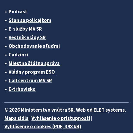
Podcast
Stan sa policajtom
E-služby MV SR
Vestník vlády SR
Obchodovanie s ľuďmi
Cudzinci
Miestna štátna správa
Vládny program ESO
Call centrum MV SR
E-trhovisko
© 2026 Ministerstvo vnútra SR. Web od
ELET systems
.
Mapa sídla
|
Vyhlásenie o prístupnosti
|
Vyhlásenie o cookies (PDF, 398 kB)