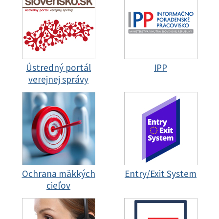
Ústredný portál
IPP
verejnej správy
Ochrana mäkkých
Entry/Exit System
cieľov