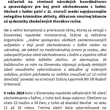
zúčastnil na stretnutí národných koordinátorov
a spravodajcov pre boj proti obchodovaniu s ľuďmi.
Obchod s ľuďmi patrí v 21. storočí medzi najvýnosnejšie
nelegálne kriminálne aktivity, dôkazom smutnej bilancie
sú aj desiatky zbedačených Slovákov ročne.
Ide o veľmi komplexnú a prierezovú tému, ktorej sa venujú v
Slovenskej republike ministerstvá, štátne aj neštátne
organizácie.
„
Jedine spolupráca všetkých zainteresovaných
subjektov v boji proti obchodovaniu s ľuďmi nielen na
národnej, ale taktiež na medzinárodnej úrovni je cestou, ako
zabezpečiť práva obetí obchodovania s ľuďmi a úspešne stíhať
páchateľov tohto ťažkého zločinu. Je alarmujúce, že
každoročne sa nám na Slovensku objavujú prípady detských
obetí sexuálneho vykorisťovania a aktuálne aj nútených
sobášov, pričom páchatelia sa neštítia zneužívať už 12-ročné
dievčatá
," povedal na stretnutí štátny tajomník MV SR Rudolf
Urbanovič.
V roku 2018
bolo v Slovenskej republike odhalených 56 obetí
obchodovania s ľuďmi, z toho boli dvaja cudzinci. Obeťami sa
stalo 22 mužov a 34 žien, z toho až dvanásť dievčat vo veku
11 až 16 rokov. Tretina obetí bola vykorisťovaná na