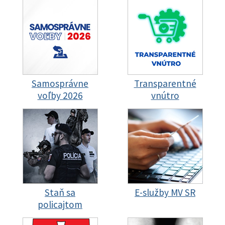
Samosprávne
Transparentné
voľby 2026
vnútro
Staň sa
E-služby MV SR
policajtom