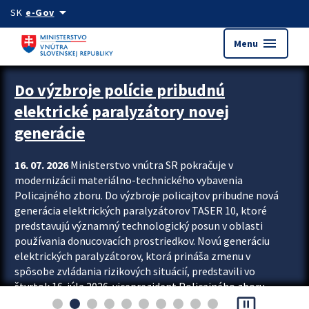
Preskocit na hlavný obsah
arrow_drop_down
SK
e-Gov
menu
Menu
Zastavit automatický posun upútavok
Do výzbroje polície pribudnú
elektrické paralyzátory novej
generácie
16. 07. 2026
Ministerstvo vnútra SR pokračuje v
modernizácii materiálno-technického vybavenia
Policajného zboru. Do výzbroje policajtov pribudne nová
generácia elektrických paralyzátorov TASER 10, ktoré
predstavujú významný technologický posun v oblasti
používania donucovacích prostriedkov. Novú generáciu
elektrických paralyzátorov, ktorá prináša zmenu v
spôsobe zvládania rizikových situácií, predstavili vo
štvrtok 16. júla 2026 viceprezident Policajného zboru
pause_presentation
Rastislav Polakovič a riaditeľ odboru výcviku...