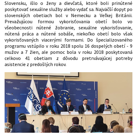
Slovensku, išlo o ženy a dievčatá, ktoré boli prinútené
poskytovať sexuálne služby alebo vydať sa. Najväčší dopyt po
slovenských obetiach bol v Nemecku a Veľkej Británii.
Prevažujúcou formou vykorisťovania obetí bolo vo
všeobecnosti nútené žobranie, sexuálne vykorisťovanie,
nútená práca a nútené sobáše, niekoľko obetí bolo však
vykorisťovaných viacerými formami. Do špecializovaného
programu vstúpilo v roku 2018 spolu 16 dospelých obetí - 9
mužov a 7 žien, ale pomoc bola v roku 2018 poskytovaná
celkovo 41 obetiam z dôvodu pretrvávajúcej potreby
asistencie z predošlých rokov.