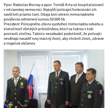
Ppor. Radoslav Morvay a ppor. Tomáš Krta sú hospitalizovaní
v nitrianskej nemocnici. Najvyšší policajní funkcionári ich
navštívili priamo tam. Obaja boli okrem mimoriadneho
povýšenia odmenení sumou 50.000 Sk.
Prezident Policajného zboru vyzdvihol mimoriadnu odvahu a
statočnosť všetkých príslušníkov, ktorí sa tvárou v tvár
postavili zločinu. Takisto nezabudol podotknúť, že policajti
neváhajú nasadiť svoj vlastný život, aby chránili život, zdravie
a majetok občanov.