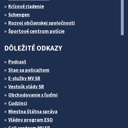
Krízové riadenie
Schengen
Rozvoj občianskej spoločnosti
Športové centrum polície
DÔLEŽITÉ ODKAZY
Podcast
Stan sa policajtom
E-služby MV SR
Vestník vlády SR
Obchodovanie s ľuďmi
Cudzinci
Miestna štátna správa
Vládny program ESO
Call centrum MV SR