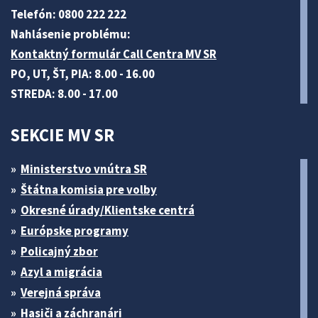
Telefón: 0800 222 222
Nahlásenie problému:
Kontaktný formulár Call Centra MV SR
PO, UT, ŠT, PIA: 8.00 - 16.00
STREDA: 8.00 - 17.00
SEKCIE MV SR
Ministerstvo vnútra SR
Štátna komisia pre volby
Okresné úrady/Klientske centrá
Európske programy
Policajný zbor
Azyl a migrácia
Verejná správa
Hasiči a záchranári