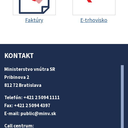
Faktúry
E-trhovisko
KONTAKT
Ministerstvo vnútra SR
Pribinova 2
812 72 Bratislava
Telefón: +421 2 5094 1111
Fax: +421 2 5094 4397
E-mail:
public@minv
.sk
Call centrum: