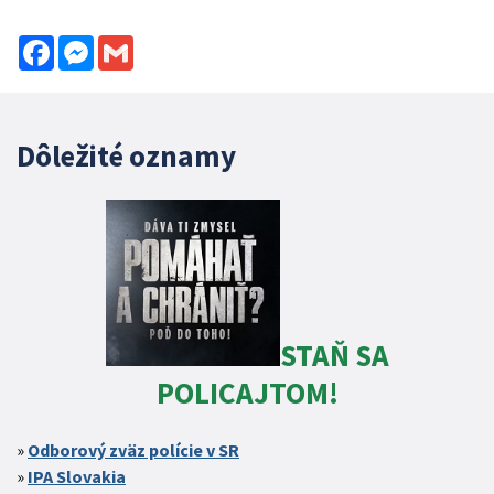
Facebook
Messenger
Gmail
Dôležité oznamy
STAŇ SA
POLICAJTOM!
Odborový zväz polície v SR
IPA Slovakia