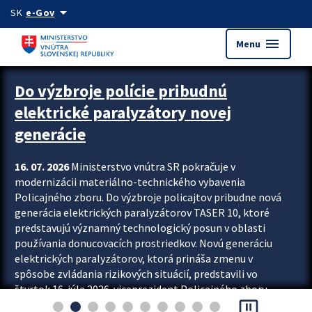
Preskocit na hlavný obsah
arrow_drop_down
SK
e-Gov
menu
Menu
Zastavit automatický posun upútavok
Do výzbroje polície pribudnú
elektrické paralyzátory novej
generácie
16. 07. 2026
Ministerstvo vnútra SR pokračuje v
modernizácii materiálno-technického vybavenia
Policajného zboru. Do výzbroje policajtov pribudne nová
generácia elektrických paralyzátorov TASER 10, ktoré
predstavujú významný technologický posun v oblasti
používania donucovacích prostriedkov. Novú generáciu
elektrických paralyzátorov, ktorá prináša zmenu v
spôsobe zvládania rizikových situácií, predstavili vo
štvrtok 16. júla 2026 viceprezident Policajného zboru
pause_presentation
Rastislav Polakovič a riaditeľ odboru výcviku...