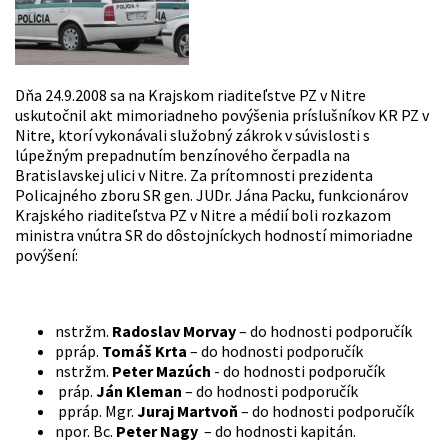
Dňa 24.9.2008 sa na Krajskom riaditeľstve PZ v Nitre
uskutočnil akt mimoriadneho povýšenia príslušníkov KR PZ v
Nitre, ktorí vykonávali služobný zákrok v súvislosti s
lúpežným prepadnutím benzínového čerpadla na
Bratislavskej ulici v Nitre. Za prítomnosti prezidenta
Policajného zboru SR gen. JUDr. Jána Packu, funkcionárov
Krajského riaditeľstva PZ v Nitre a médií boli rozkazom
ministra vnútra SR do dôstojníckych hodností mimoriadne
povýšení:
nstržm.
Radoslav Morvay
– do hodnosti podporučík
ppráp.
Tomáš Krta
– do hodnosti podporučík
nstržm.
Peter Mazúch
- do hodnosti podporučík
práp.
Ján Kleman
– do hodnosti podporučík
ppráp. Mgr.
Juraj Martvoň
– do hodnosti podporučík
npor. Bc.
Peter Nagy
– do hodnosti kapitán.