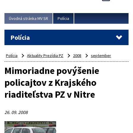
Viac
Úvodná stránka MV SR
Polícia
Polícia
Polícia
Aktuality Prezídia PZ
2008
september
Mimoriadne povýšenie
policajtov z Krajského
riaditeľstva PZ v Nitre
26. 09. 2008