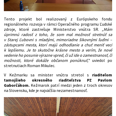
Tento projekt bol realizovaný z Európskeho fondu
regionálneho rozvoja v rámci Operačného programu Ľudské
zdroje, ktoré zastrešuje Ministerstvo vnútra SR.
„Mám
úprimnú radosť z toho, že som mal možnosť stretnúť sa
v Starej Ľubovni s mladými, mimoriadne šikovnými ľuďmi –
zástupcami mesta, ktorí majú odhodlanie a chuť meniť veci
k lepšiemu. Je to skutočne krásne mesto a verím, že nové
vedenie ho posunie výrazne vpred, či už ide o zamestnanosť, či
možnosti, ktoré dokáže občanom ponúknuť,"
uviedol po
stretnutiach Roman Mikulec.
V Kežmarku sa minister vnútra stretol s
riaditeľom
tamojšieho okresného riaditeľstva PZ Pavlom
Gaborčákom.
Kežmarok patrí medzi jeden z troch okresov
na Slovensku, kde je najväčšia nezamestnanosť.