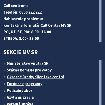
Call centrum:
Telefón: 0800 222 222
Nahlásenie problému:
Kontaktný formulár Call Centra MV SR
PO, UT, ŠT, PIA: 8.00 - 16.00
STREDA: 8.00 - 17.00
SEKCIE MV SR
Ministerstvo vnútra SR
Štátna komisia pre volby
Okresné úrady/Klientske centrá
Európske programy
Policajný zbor
Azyl a migrácia
Verejná správa