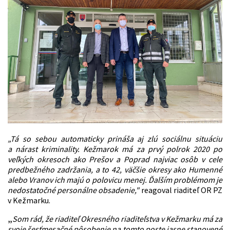
„Tá so sebou automaticky prináša aj zlú sociálnu situáciu
a nárast kriminality. Kežmarok má za prvý polrok 2020 po
veľkých okresoch ako Prešov a Poprad najviac osôb v cele
predbežného zadržania, a to 42, väčšie okresy ako Humenné
alebo Vranov ich majú o polovicu menej. Ďalším problémom je
nedostatočné personálne obsadenie,"
reagoval riaditeľ OR PZ
v Kežmarku.
„
Som rád, že riaditeľ Okresného riaditeľstva v Kežmarku má za
svoje šesťmesačné pôsobenie na tomto poste jasne stanovené