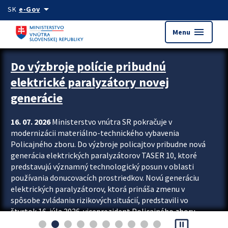
Preskocit na hlavný obsah
arrow_drop_down
SK
e-Gov
menu
Menu
Zastavit automatický posun upútavok
Do výzbroje polície pribudnú
elektrické paralyzátory novej
generácie
16. 07. 2026
Ministerstvo vnútra SR pokračuje v
modernizácii materiálno-technického vybavenia
Policajného zboru. Do výzbroje policajtov pribudne nová
generácia elektrických paralyzátorov TASER 10, ktoré
predstavujú významný technologický posun v oblasti
používania donucovacích prostriedkov. Novú generáciu
elektrických paralyzátorov, ktorá prináša zmenu v
spôsobe zvládania rizikových situácií, predstavili vo
štvrtok 16. júla 2026 viceprezident Policajného zboru
pause_presentation
Rastislav Polakovič a riaditeľ odboru výcviku...