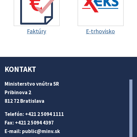
Faktúry
E-trhovisko
KONTAKT
Ministerstvo vnútra SR
Pribinova 2
812 72 Bratislava
Telefón: +421 2 5094 1111
Fax: +421 2 5094 4397
E-mail:
public@minv
.sk