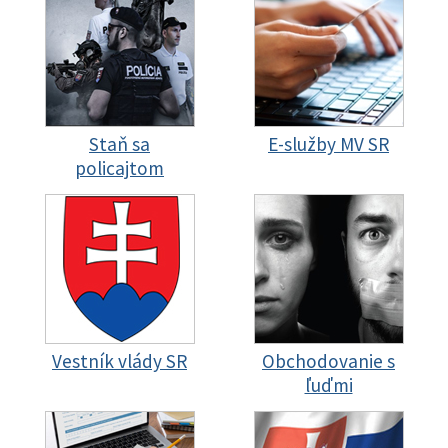
Staň sa
E-služby MV SR
policajtom
Vestník vlády SR
Obchodovanie s
ľuďmi