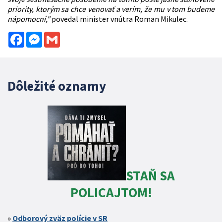
priority, ktorým sa chce venovať a verím, že mu v tom budeme
nápomocní,"
povedal minister vnútra Roman Mikulec.
Facebook
Messenger
Gmail
Dôležité oznamy
STAŇ SA
POLICAJTOM!
Odborový zväz polície v SR