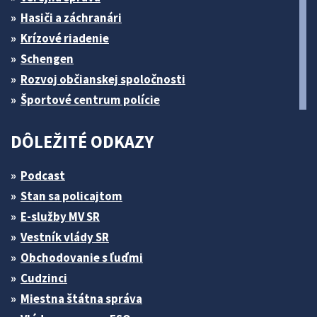
Hasiči a záchranári
Krízové riadenie
Schengen
Rozvoj občianskej spoločnosti
Športové centrum polície
DÔLEŽITÉ ODKAZY
Podcast
Stan sa policajtom
E-služby MV SR
Vestník vlády SR
Obchodovanie s ľuďmi
Cudzinci
Miestna štátna správa