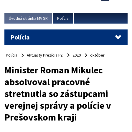
Viac
Úvodná stránka MV SR
Polícia
Polícia
Polícia
Aktuality Prezídia PZ
2020
október
Minister Roman Mikulec
absolvoval pracovné
stretnutia so zástupcami
verejnej správy a polície v
Prešovskom kraji