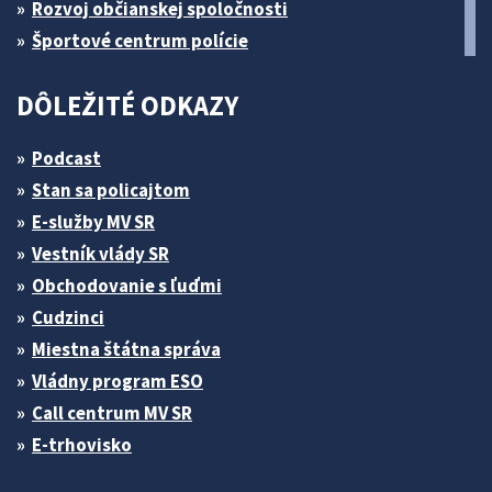
Rozvoj občianskej spoločnosti
Športové centrum polície
DÔLEŽITÉ ODKAZY
Podcast
Stan sa policajtom
E-služby MV SR
Vestník vlády SR
Obchodovanie s ľuďmi
Cudzinci
Miestna štátna správa
Vládny program ESO
Call centrum MV SR
E-trhovisko