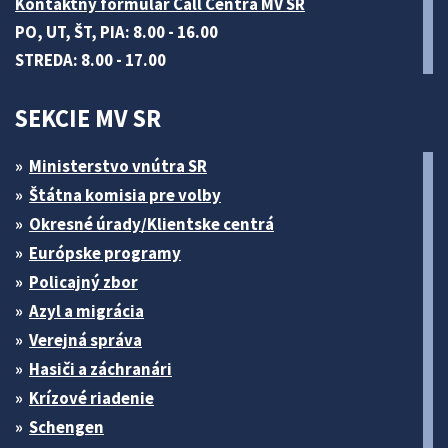
Kontaktný formulár Call Centra MV SR
PO, UT, ŠT, PIA: 8.00 - 16.00
STREDA: 8.00 - 17.00
SEKCIE MV SR
Ministerstvo vnútra SR
Štátna komisia pre volby
Okresné úrady/Klientske centrá
Európske programy
Policajný zbor
Azyl a migrácia
Verejná správa
Hasiči a záchranári
Krízové riadenie
Schengen