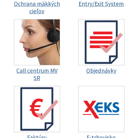
Ochrana mäkkých
Entry/Exit System
cieľov
Call centrum MV
Objednávky
SR
Faktúry
E-trhovisko