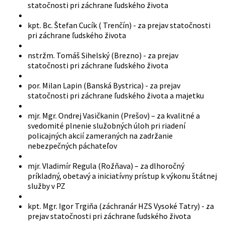
statočnosti pri záchrane ľudského života
kpt. Bc. Štefan Cucík ( Trenčín) - za prejav statočnosti
pri záchrane ľudského života
nstržm. Tomáš Sihelský (Brezno) - za prejav
statočnosti pri záchrane ľudského života
por. Milan Lapin (Banská Bystrica) - za prejav
statočnosti pri záchrane ľudského života a majetku
mjr. Mgr. Ondrej Vasičkanin (Prešov) – za kvalitné a
svedomité plnenie služobných úloh pri riadení
policajných akcií zameraných na zadržanie
nebezpečných páchateľov
mjr. Vladimír Regula (Rožňava) – za dlhoročný
príkladný, obetavý a iniciatívny prístup k výkonu štátnej
služby v PZ
kpt. Mgr. Igor Trgiňa (záchranár HZS Vysoké Tatry) - za
prejav statočnosti pri záchrane ľudského života