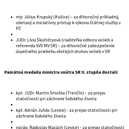
mjr. Július Krupský (Košice) – za dlhoročný príkladný,
obetavý a iniciatívny prístup k výkonu štátnej služby v
PZ
JUDr. Lívia Škultétyová (riaditeľka odboru volieb a
referenda SVS MV SR) – za dlhoročné zabezpečenie
úspešného priebehu všetkých druhov volieb v SR
Pamätnú medailu ministra vnútra SR II. stupňa dostali:
kpt. JUDr. Martin Smolka (Trenčín) – za prejav
statočnosti pri záchrane ľudského života
kpt. Adrián Juhás (Levice) - za prejav statočnosti pri
záchrane ľudského života
npráp. Radoslav Macúch (Levice) - za prejav statočnosti