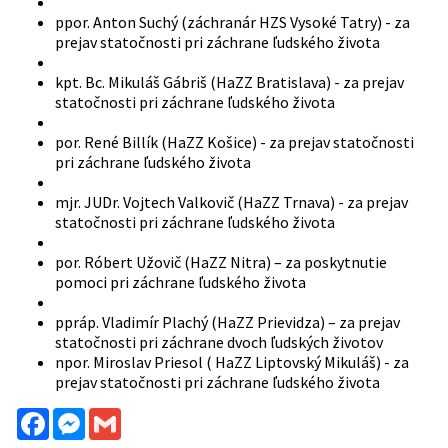
ppor. Anton Suchý (záchranár HZS Vysoké Tatry) - za
prejav statočnosti pri záchrane ľudského života
kpt. Bc. Mikuláš Gábriš (HaZZ Bratislava) - za prejav
statočnosti pri záchrane ľudského života
por. René Billík (HaZZ Košice) - za prejav statočnosti
pri záchrane ľudského života
mjr. JUDr. Vojtech Valkovič (HaZZ Trnava) - za prejav
statočnosti pri záchrane ľudského života
por. Róbert Užovič (HaZZ Nitra) – za poskytnutie
pomoci pri záchrane ľudského života
ppráp. Vladimír Plachý (HaZZ Prievidza) – za prejav
statočnosti pri záchrane dvoch ľudských životov
npor. Miroslav Priesol ( HaZZ Liptovský Mikuláš) - za
prejav statočnosti pri záchrane ľudského života
Facebook
Messenger
Gmail