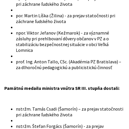
pri záchrane ľudského života
por. Martin Líška (Žilina) - za prejav statočnosti pri
záchrane ľudského života
npor. Viktor Jefanov (Kežmarok) - za významné
zásluhy pri prehlbovaní dôvery občanov v PZ a o
stabilizáciu bezpečnostnej situácie v obci Veľká
Lomnica
prof. Ing. Anton Tallo, CSc. (Akadémia PZ Bratislava) –
za dlhoročnú pedagogickú a publicistickú činnosť
Pamätnú medailu ministra vnútra SR III. stupňa dostali:
nstržm. Tamás Csadi (Šamorín) – za prejav statočnosti
pri záchrane ľudského života
nstržm. Štefan Forgács (Šamorín) - za prejav