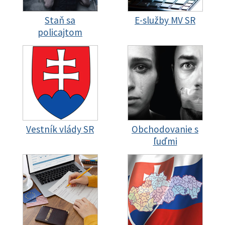
Staň sa
E-služby MV SR
policajtom
Vestník vlády SR
Obchodovanie s
ľuďmi