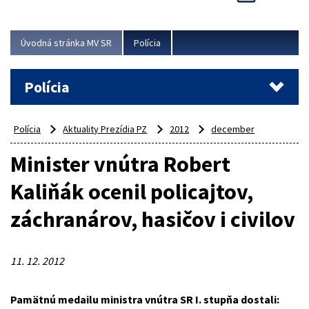
Viac
Úvodná stránka MV SR
Polícia
Polícia
Polícia
Aktuality Prezídia PZ
2012
december
Minister vnútra Robert
Kaliňák ocenil policajtov,
záchranárov, hasičov i civilov
11. 12. 2012
Pamätnú medailu ministra vnútra SR I. stupňa dostali: