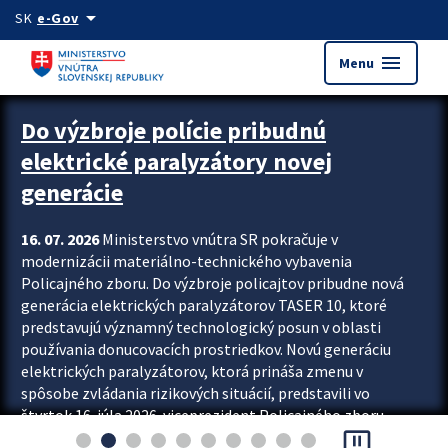
Preskocit na hlavný obsah
arrow_drop_down
SK
e-Gov
menu
Menu
Zastavit automatický posun upútavok
Do výzbroje polície pribudnú
elektrické paralyzátory novej
generácie
16. 07. 2026
Ministerstvo vnútra SR pokračuje v
modernizácii materiálno-technického vybavenia
Policajného zboru. Do výzbroje policajtov pribudne nová
generácia elektrických paralyzátorov TASER 10, ktoré
predstavujú významný technologický posun v oblasti
používania donucovacích prostriedkov. Novú generáciu
elektrických paralyzátorov, ktorá prináša zmenu v
spôsobe zvládania rizikových situácií, predstavili vo
štvrtok 16. júla 2026 viceprezident Policajného zboru
pause_presentation
Rastislav Polakovič a riaditeľ odboru výcviku...