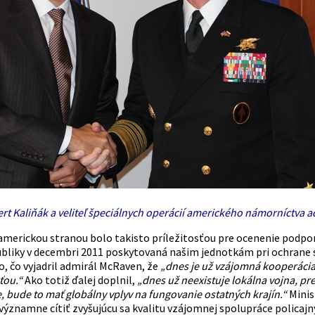
rt Kaliňák a veliteľ špeciálnych operácií amerického námorníctva 
 americkou stranou bolo takisto príležitosťou pre ocenenie podpo
publiky v decembri 2011 poskytovaná našim jednotkám pri ochrane 
o, čo vyjadril admirál McRaven, že
„dnes je už vzájomná kooperáci
ťou.“
Ako totiž ďalej doplnil,
„dnes už neexistuje lokálna vojna, p
e, bude to mať globálny vplyv na fungovanie ostatných krajín.“
Minis
významne cítiť zvyšujúcu sa kvalitu vzájomnej spolupráce policajný