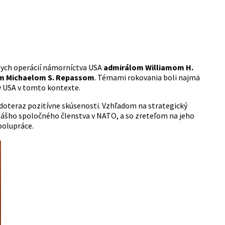
lnych operácií námorníctva USA
admirálom Williamom H.
om
Michaelom S.
Repassom
. Témami rokovania boli najmä
y USA v tomto kontexte.
doteraz pozitívne skúsenosti. Vzhľadom na strategický
nášho spoločného členstva v NATO, a so zreteľom na jeho
spolupráce.