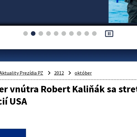
pause_presentation
Aktuality Prezídia PZ
2012
október
er vnútra Robert Kaliňák sa stre
ií USA