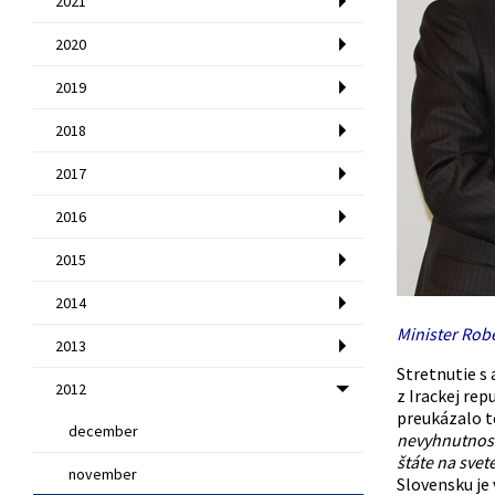
2021
2020
2019
2018
2017
2016
2015
2014
Minister Robe
2013
Stretnutie s
2012
z Irackej re
preukázalo t
december
nevyhnutnos
štáte na svet
november
Slovensku je 