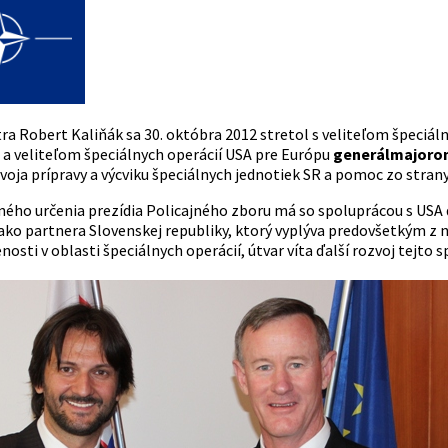
tra Robert Kaliňák sa 30. októbra 2012 stretol s veliteľom špeciá
a veliteľom špeciálnych operácií USA pre Európu
generálmajor
oja prípravy a výcviku špeciálnych jednotiek SR a pomoc zo stran
ného určenia prezídia Policajného zboru má so spoluprácou s USA 
ko partnera Slovenskej republiky, ktorý vyplýva predovšetkým z 
osti v oblasti špeciálnych operácií, útvar víta ďalší rozvoj tejto 