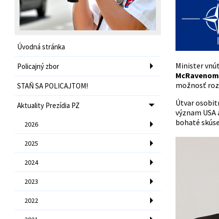
Úvodná stránka
Minister vnú
Policajný zbor
McRavenom
možnosť rozv
STAŇ SA POLICAJTOM!
Útvar osobit
Aktuality Prezídia PZ
význam USA a
bohaté skúsen
2026
2025
2024
2023
2022