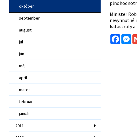
plnohodnotný
október
Minister Robe
september
nevyhnutné ne
katastrofy a 
august
Facebo
Me
júl
jún
máj
apríl
marec
február
január
2011