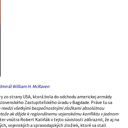
admirál William H. McRaven
ry zo strany USA, ktorá bola do odchodu americkej armády
slovenského Zastupiteľského úradu v Bagdade. Práve tu sa
a medzi všetkými bezpečnostnými zložkami absolútnou
retože ak dôjde k regionálnemu vojenskému konfliktu v jednom
ter vnútra Robert Kaliňák v tejto súvislosti zdôraznil, že aj na
ch, vojenských a spravodajských zložiek, ktoré sa stali