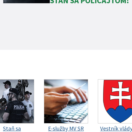
STAŇ SA POLICAJTOM!
Staň sa
E-služby MV SR
Vestník vlád