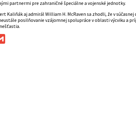
mi partnermi pre zahraničné špeciálne a vojenské jednotky.
rt Kaliňák aj admirál William H. McRaven sa zhodli, že v súčasnej
ustále posilňovanie vzájomnej spolupráce v oblasti výcviku a prípr
nešťastia.
ok
ssenger
Gmail