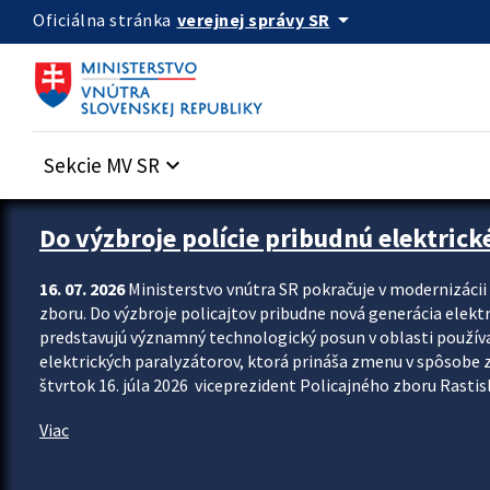
Preskocit na hlavný obsah
arrow_drop_down
verejnej správy SR
Oficiálna stránka
Sekcie MV SR
keyboard_arrow_down
Zastavit automatický posun upútavok
Do výzbroje polície pribudnú elektrick
16. 07. 2026
Ministerstvo vnútra SR pokračuje v modernizáci
zboru. Do výzbroje policajtov pribudne nová generácia elekt
predstavujú významný technologický posun v oblasti použív
elektrických paralyzátorov, ktorá prináša zmenu v spôsobe zvl
štvrtok 16. júla 2026 viceprezident Policajného zboru Rastisla
Viac