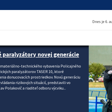
Dnes je 6. 
é paralyzátory novej generácie
i materiálno-technického vybavenia Policajného
rických paralyzátorov TASER 10, ktoré
ania donucovacích prostriedkov. Novú generáciu
ádania rizikových situácií, predstavili vo
v Polakovič a riaditeľ odboru výcviku...