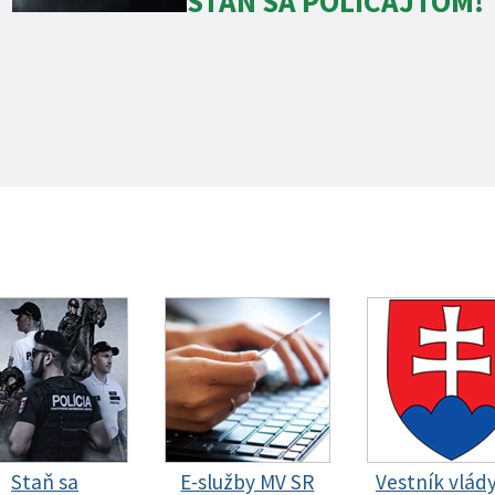
STAŇ SA POLICAJTOM!
Staň sa
E-služby MV SR
Vestník vlád