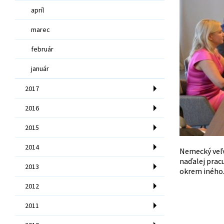
apríl
marec
február
január
2017
2016
2015
2014
Nemecký veľv
naďalej pracu
2013
okrem iného
2012
2011