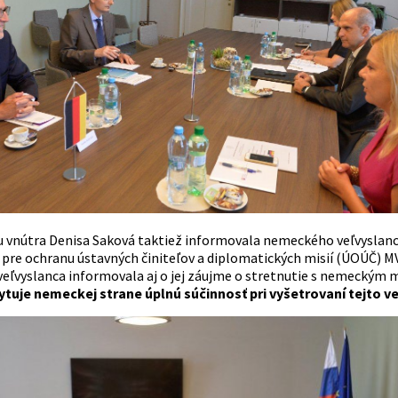
u vnútra Denisa Saková taktiež informovala nemeckého veľvyslanca
pre ochranu ústavných činiteľov a diplomatických misií (ÚOÚČ) MV 
ľvyslanca informovala aj o jej záujme o stretnutie s nemeckým 
tuje nemeckej strane úplnú súčinnosť pri vyšetrovaní tejto ve