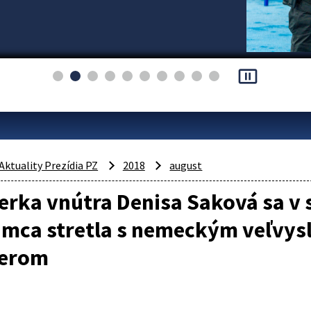
pause_presentation
Aktuality Prezídia PZ
2018
august
erka vnútra Denisa Saková sa v 
amca stretla s nemeckým veľvy
kerom