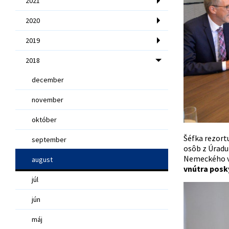
2021
2020
2019
2018
december
november
október
Šéfka rezort
september
osôb z Úradu 
Nemeckého ve
august
vnútra posky
júl
jún
máj