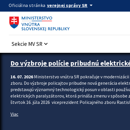
Preskocit na hlavný obsah
arrow_drop_down
verejnej správy SR
Oficiálna stránka
Sekcie MV SR
keyboard_arrow_down
Zastavit automatický posun upútavok
Do výzbroje polície pribudnú elektrick
16. 07. 2026
Ministerstvo vnútra SR pokračuje v modernizáci
zboru. Do výzbroje policajtov pribudne nová generácia elekt
predstavujú významný technologický posun v oblasti použív
elektrických paralyzátorov, ktorá prináša zmenu v spôsobe zvl
štvrtok 16. júla 2026 viceprezident Policajného zboru Rastisla
Viac