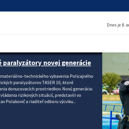
Dnes je 8. 
é paralyzátory novej generácie
i materiálno-technického vybavenia Policajného
rických paralyzátorov TASER 10, ktoré
ania donucovacích prostriedkov. Novú generáciu
ádania rizikových situácií, predstavili vo
v Polakovič a riaditeľ odboru výcviku...