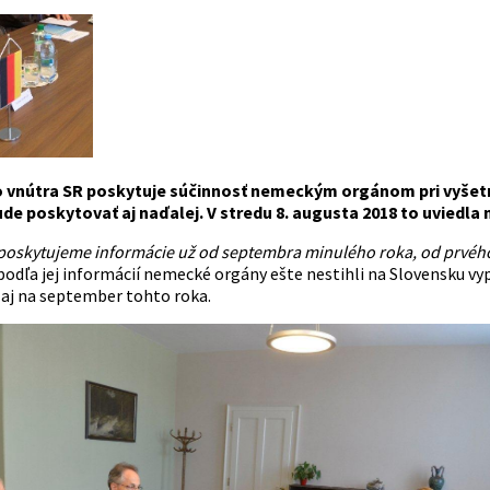
o vnútra SR poskytuje súčinnosť nemeckým orgánom pri vyše
de poskytovať aj naďalej. V stredu 8. augusta 2018 to uviedla
poskytujeme informácie už od septembra minulého roka, od prvého
podľa jej informácií nemecké orgány ešte nestihli na Slovensku vyp
aj na september tohto roka.