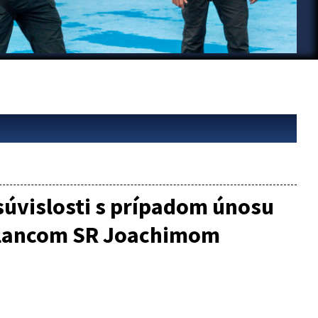
súvislosti s prípadom únosu
slancom SR Joachimom