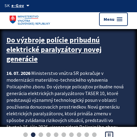
Preskocit na hlavný obsah
arrow_drop_down
SK
e-Gov
menu
Menu
Zastavit automatický posun upútavok
Do výzbroje polície pribudnú
elektrické paralyzátory novej
generácie
16. 07. 2026
Ministerstvo vnútra SR pokračuje v
modernizácii materiálno-technického vybavenia
Policajného zboru. Do výzbroje policajtov pribudne nová
generácia elektrických paralyzátorov TASER 10, ktoré
predstavujú významný technologický posun v oblasti
používania donucovacích prostriedkov. Novú generáciu
elektrických paralyzátorov, ktorá prináša zmenu v
spôsobe zvládania rizikových situácií, predstavili vo
štvrtok 16. júla 2026 viceprezident Policajného zboru
pause_presentation
Rastislav Polakovič a riaditeľ odboru výcviku...