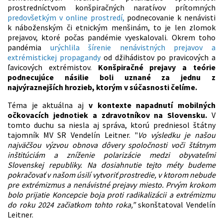
prostredníctvom konšpiračných naratívov prítomných
predovšetkým v online prostredí,
podnecovanie k nenávisti
k náboženským či etnickým menšinám, to je len zlomok
prejavov, ktoré počas pandémie vyeskalovali. Okrem toho
pandémia
urýchlila šírenie nenávistných prejavov a
extrémistickej propagandy
od džihádistov po pravicových a
ľavicových extrémistov.
Konšpiračné prejavy a teórie
podnecujúce násilie boli uznané za jednu z
najvýraznejších hrozieb, ktorým v súčasnosti čelíme.
Téma je aktuálna aj
v kontexte napadnutí mobilných
očkovacích jednotiek a zdravotníkov na Slovensku.
V
tomto duchu sa niesla aj správa, ktorú predniesol štátny
tajomník MV SR Vendelín Leitner. "
Vo výsledku je našou
najväčšou výzvou obnova dôvery spoločnosti voči štátnym
inštitúciám a zníženie polarizácie medzi obyvateľmi
Slovenskej republiky. Na dosiahnutie tejto méty budeme
pokračovať v našom úsilí vytvoriť prostredie, v ktorom nebude
pre extrémizmus a nenávistné prejavy miesto. Prvým krokom
bolo prijatie Koncepcie boja proti radikalizácii a extrémizmu
do roku 2024 začiatkom tohto roka,”
skonštatoval Vendelín
Leitner.