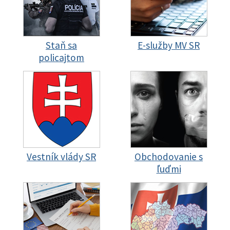
Staň sa
E-služby MV SR
policajtom
Vestník vlády SR
Obchodovanie s
ľuďmi