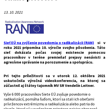
13. 10. 2021
Sieť EÚ na zvýšenie povedomia o radikalizácii (RAN)
si v
roku 2021 pripomína 10. výročie svojho pôsobenia. Táto
sieť dokázala počas svojej existencie pomocou
pracovníkov v teréne premieňať prejavy nenávisti a
agresívne správanie na porozumenie a spoluprácu.
Pri tejto príležitosti sa v utorok 12. októbra 2021
uskutočnila výročná videokonferencia, na ktorej sa
zúčastnil aj štátny tajomník MV SR Vendelín Leitner.
Vyše 6 000 pracovníkov Siete EÚ zvyšuje povedomie o
radikalizácií, pomáha ľuďom, ktorí sa stali ich obeťami
prívržencov extrémizmu a radikalizácia alebo patria do
skupín, ktoré sú v európskom priestore najviac ohrozené.