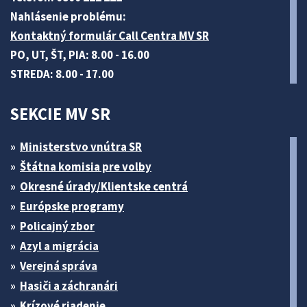
Nahlásenie problému:
Kontaktný formulár Call Centra MV SR
PO, UT, ŠT, PIA: 8.00 - 16.00
STREDA: 8.00 - 17.00
SEKCIE MV SR
Ministerstvo vnútra SR
Štátna komisia pre volby
Okresné úrady/Klientske centrá
Európske programy
Policajný zbor
Azyl a migrácia
Verejná správa
Hasiči a záchranári
Krízové riadenie