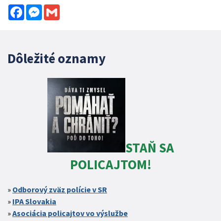
Facebook
Messenger
Gmail
Dôležité oznamy
STAŇ SA
POLICAJTOM!
Odborový zväz polície v SR
IPA Slovakia
Asociácia policajtov vo výslužbe