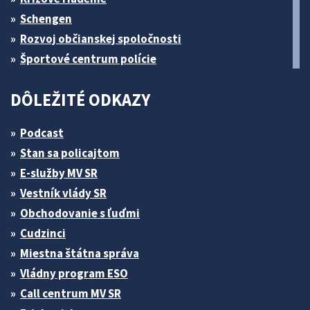
Schengen
Rozvoj občianskej spoločnosti
Športové centrum polície
DÔLEŽITÉ ODKAZY
Podcast
Stan sa policajtom
E-služby MV SR
Vestník vlády SR
Obchodovanie s ľuďmi
Cudzinci
Miestna štátna správa
Vládny program ESO
Call centrum MV SR