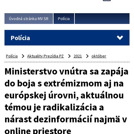
Viac
Úvodná stránka MV SR
Polícia
Polícia
Polícia
Aktuality Prezídia PZ
2021
október
Ministerstvo vnútra sa zapája
do boja s extrémizmom aj na
európskej úrovni, aktuálnou
témou je radikalizácia a
nárast dezinformácií najmä v
online priestore