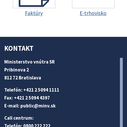
Faktúry
E-trhovisko
KONTAKT
Ministerstvo vnútra SR
Pribinova 2
812 72 Bratislava
Telefón: +421 2 5094 1111
Fax: +421 2 5094 4397
E-mail:
public@minv
.sk
Call centrum:
Telefón: 0800 222 222