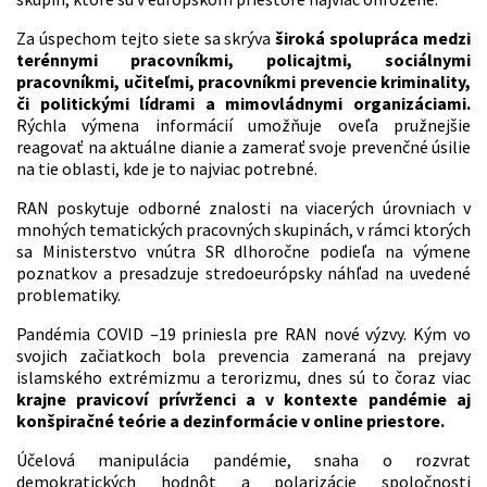
Za úspechom tejto siete sa skrýva
široká spolupráca medzi
terénnymi pracovníkmi, policajtmi, sociálnymi
pracovníkmi, učiteľmi, pracovníkmi prevencie kriminality,
či politickými lídrami a mimovládnymi organizáciami.
Rýchla výmena informácií umožňuje oveľa pružnejšie
reagovať na aktuálne dianie a zamerať svoje prevenčné úsilie
na tie oblasti, kde je to najviac potrebné.
RAN poskytuje odborné znalosti na viacerých úrovniach v
mnohých tematických pracovných skupinách, v rámci ktorých
sa Ministerstvo vnútra SR dlhoročne podieľa na výmene
poznatkov a presadzuje stredoeurópsky náhľad na uvedené
problematiky.
Pandémia COVID –19 priniesla pre RAN nové výzvy. Kým vo
svojich začiatkoch bola prevencia zameraná na prejavy
islamského extrémizmu a terorizmu, dnes sú to čoraz viac
krajne pravicoví prívrženci a v kontexte pandémie aj
konšpiračné teórie a dezinformácie v online priestore.
Účelová manipulácia pandémie, snaha o rozvrat
demokratických hodnôt a polarizácie spoločnosti