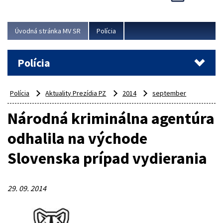
Viac
Úvodná stránka MV SR
Polícia
Polícia
Polícia
Aktuality Prezídia PZ
2014
september
Národná kriminálna agentúra
odhalila na východe
Slovenska prípad vydierania
29. 09. 2014