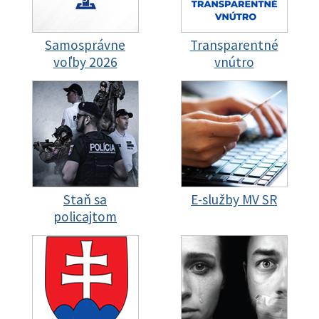
Samosprávne
Transparentné
voľby 2026
vnútro
Staň sa
E-služby MV SR
policajtom