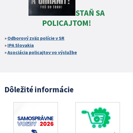
STAŇ SA
POLICAJTOM!
Odborový zväz polície v SR
IPA Slovakia
Asociácia policajtov vo výslužbe
Dôležité informácie