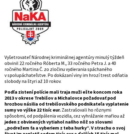
Vyšetrovateľ Národnej kriminálnej agentúry minulý týždeň
obvinil 22 ročného Róberta M., 33 ročného Petra J. a 40
ročného Martina Č. zo zločinu vydierania spáchaného
v spolupáchateľstve. Po dokázaní viny im hrozí trest odňatia
slobody na štyri až 10 rokov.
Podľa zistení polície mali traja muži ešte koncom roka
2013 v okrese Trebišov a Michalovce požadovať pod
hrozbou násilia od trebišovského podnikateľa vyplatenie
sumy vo výške 22 tisíc eur.
Zastrašovali ho rôznymi
spôsobmi, od podpálenia vozidla, cez vyhrážanie mafiou až
jeden z obvinených vytiahol naňho nôž so slovami
„podrežem ťa a vyberiem z teba hurky“.
V strachu o svoj
život im zaplatil sedem tisíc eur a ďalších 15 tisíc mal