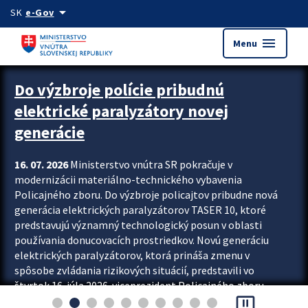
Preskocit na hlavný obsah
arrow_drop_down
SK
e-Gov
menu
Menu
Zastavit automatický posun upútavok
Do výzbroje polície pribudnú
elektrické paralyzátory novej
generácie
16. 07. 2026
Ministerstvo vnútra SR pokračuje v
modernizácii materiálno-technického vybavenia
Policajného zboru. Do výzbroje policajtov pribudne nová
generácia elektrických paralyzátorov TASER 10, ktoré
predstavujú významný technologický posun v oblasti
používania donucovacích prostriedkov. Novú generáciu
elektrických paralyzátorov, ktorá prináša zmenu v
spôsobe zvládania rizikových situácií, predstavili vo
štvrtok 16. júla 2026 viceprezident Policajného zboru
pause_presentation
Rastislav Polakovič a riaditeľ odboru výcviku...