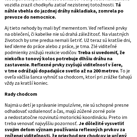
vozidla zrazil chodkyňu zatiaľ nezistenej totožnosti.
Tá
náhle vbehla do jazdnej dráhy nákladiaka, zomrela po
prevoze do nemocnice.
Aj tieto nehody by mali byť mementom. Veď reflexné prvky
na oblečení, či kabelke nie sú drahá záležitosť. Na vlastných
životoch by sme predsa nemali šetriť. Už teraz sú kratšie dni,
keď ideme do práce alebo z práce, je tma. Zlé viditeľné
podmienky znižujú reakcie vodičov.
Treba si uvedomiť, že
niekoľko tonový kolos potrebuje dlhšiu dráhu na
zastavenie. Reflexné prvky zvyšujú viditeľnosť v šere,
v tme odrážajú dopadajúce svetlo až na 200 metrov.
To je
oveľa väčšia šanca vyhnúť sa chodcom, ktorí pri zrážke ťahajú
vždy za kratší koniec.
Rady chodcom
Najmä u detí je správanie impulzívne, nie sú schopné presne
odhadovať vzdialenosť a čas, majú zúžené zorné pole
a nedostatočne rozvinutú motorickú koordináciu. Preto im
treba venovať najvyššiu pozornosť.
Je dôležité vysvetliť
svojim deťom význam používania reflexných prvkov za
zníženej viditeľnosti, že priechod pre chodcov je určený