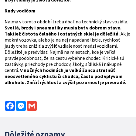
Rady vodičom
Najmä v tomto období treba dbať na technický stav vozidla.
Svetlá, brzdy i pneumatiky musia byť v dobrom stave.
Taktiež čistota čelného i ostatných skiel je dôležitá.
Ak je
mokrá vozovka, alebo je na nej napadané lístie, rýchlosť
jazdy treba znížiť a zvýšiť vzdialenosť medzi vozidlami.
Dôležité je predvídať. Najmä na miestach, kde je veľká
pravdepodobnosť, že na cestu vybehne chodec. Kritické sú
zastávky, priechody pre chodcov, školy, sídliská i nákupné
centrá.
V nočných hodinách je veľká šanca stretnúť
neosvetleného cyklistu či chodca, často pod vplyvom
alkoholu. Znížiť rýchlosť a zvýšiť pozornosť je prvoradé.
Facebook
Messenger
Gmail
Dôležité oznamy