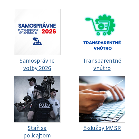
Samosprávne
Transparentné
voľby 2026
vnútro
Staň sa
E-služby MV SR
policajtom