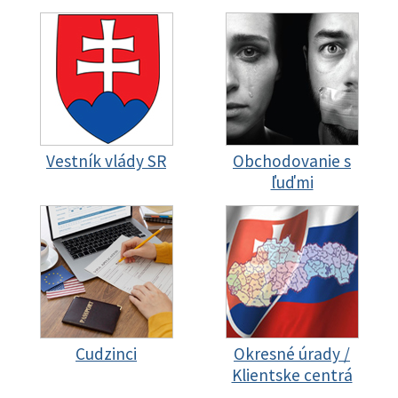
Vestník vlády SR
Obchodovanie s
ľuďmi
Cudzinci
Okresné úrady /
Klientske centrá