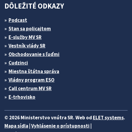
DÔLEŽITÉ ODKAZY
Podcast
Stan sa policajtom
E-služby MV SR
Vestník vlády SR
Obchodovanie s ľuďmi
Cudzinci
Miestna štátna správa
Vládny program ESO
Call centrum MV SR
E-trhovisko
© 2026 Ministerstvo vnútra SR. Web od
ELET systems
.
Mapa sídla
|
Vyhlásenie o prístupnosti
|