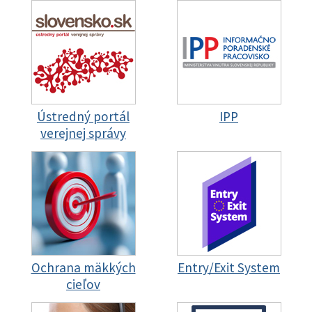
Ústredný portál
IPP
verejnej správy
Ochrana mäkkých
Entry/Exit System
cieľov