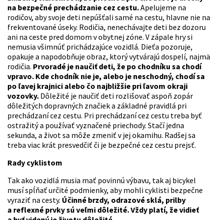
na bezpečné prechádzanie cez cestu.
Apelujeme na
rodičov, aby svoje deti nepúšťali samé na cestu, hlavne nie na
frekventované úseky. Rodičia, nenechávajte deti bez dozoru
ani na ceste pred domom v obytnej zóne. V zápale hry si
nemusia všimnúť prichádzajúce vozidlá. Dieťa pozoruje,
opakuje a napodobňuje obraz, ktorý vytvárajú dospelí, najmä
rodičia.
Prvoradé je naučiť deti, že po chodníku sa chodí
vpravo. Kde chodník nie je, alebo je neschodný, chodí sa
po ľavej krajnici alebo čo najbližšie pri ľavom okraji
vozovky.
Dôležité je naučiť deti rozlišovať aspoň zopár
dôležitých dopravných značiek a základné pravidlá pri
prechádzaní cez cestu. Pri prechádzaní cez cestu treba byť
ostražitý a používať vyznačené priechody. Stačí jedna
sekunda, a život sa môže zmeniť v jej okamihu. Radšej sa
treba viac krát presvedčiť či je bezpečné cez cestu prejsť.
Rady cyklistom
Tak ako vozidlá musia mať povinnú výbavu, tak aj bicykel
musí spĺňať určité podmienky, aby mohli cyklisti bezpečne
vyraziť na cesty.
Účinné brzdy, odrazové sklá, prilby
a reflexné prvky sú veľmi dôležité. Vždy platí, že vidieť
a byť videný je životu dôležité.