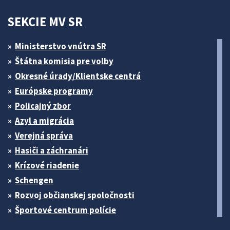
SEKCIE MV SR
Ministerstvo vnútra SR
Štátna komisia pre volby
Okresné úrady/Klientske centrá
Európske programy
Policajný zbor
Azyl a migrácia
Verejná správa
Hasiči a záchranári
Krízové riadenie
Schengen
Rozvoj občianskej spoločnosti
Športové centrum polície