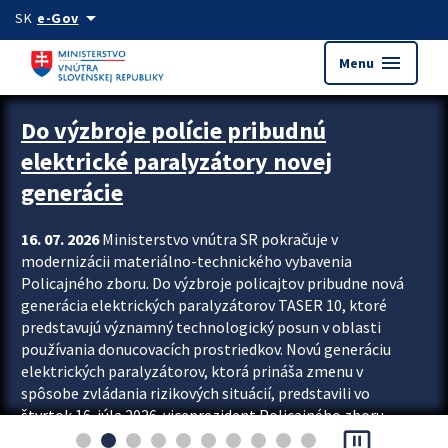
Preskocit na hlavný obsah
arrow_drop_down
SK
e-Gov
menu
Menu
Zastavit automatický posun upútavok
Do výzbroje polície pribudnú
elektrické paralyzátory novej
generácie
16. 07. 2026
Ministerstvo vnútra SR pokračuje v
modernizácii materiálno-technického vybavenia
Policajného zboru. Do výzbroje policajtov pribudne nová
generácia elektrických paralyzátorov TASER 10, ktoré
predstavujú významný technologický posun v oblasti
používania donucovacích prostriedkov. Novú generáciu
elektrických paralyzátorov, ktorá prináša zmenu v
spôsobe zvládania rizikových situácií, predstavili vo
štvrtok 16. júla 2026 viceprezident Policajného zboru
pause_presentation
Rastislav Polakovič a riaditeľ odboru výcviku...