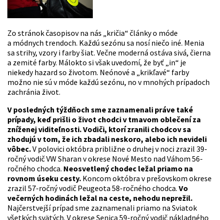
Zo stránok časopisov na nás „kričia“ články o móde
a módnych trendoch. Každú sezónu sa nosí niečo iné. Menia
sa strihy, vzory i farby šiat. Večne moderná ostáva sivá, čierna
a zemité farby. Málokto si však uvedomí, že byť „in“ je
niekedy hazard so životom. Neónové a „krikľavé“ farby
možno nie sú v móde každú sezónu, no v mnohých prípadoch
zachránia život.
V posledných týždňoch sme zaznamenali práve také
prípady, keď prišli o život chodci v tmavom oblečení za
zníženej viditeľnosti.
Vodiči, ktorí zranili chodcov sa
zhodujú v tom, že ich zbadali neskoro, alebo ich nevideli
vôbec.
V polovici októbra približne o druhej v noci zrazil 39-
ročný vodič VW Sharan v okrese Nové Mesto nad Váhom 56-
ročného chodca.
Neosvetlený chodec ležal priamo na
rovnom úseku cesty.
Koncom októbra v prešovskom okrese
zrazil 57-ročný vodič Peugeota 58-ročného chodca.
Vo
večerných hodinách ležal na ceste, nehodu neprežil.
Najčerstvejší prípad sme zaznamenali priamo na Sviatok
všetkých svätých. V okrese Senica 59-ročný vodič nákladného