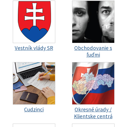
Vestník vlády SR
Obchodovanie s
ľuďmi
Cudzinci
Okresné úrady /
Klientske centrá