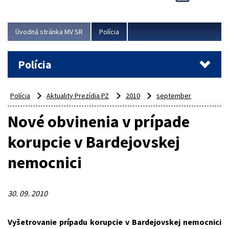
Viac
Úvodná stránka MV SR
Polícia
Polícia
Polícia
Aktuality Prezídia PZ
2010
september
Nové obvinenia v prípade
korupcie v Bardejovskej
nemocnici
30. 09. 2010
Vyšetrovanie prípadu korupcie v Bardejovskej nemocnici