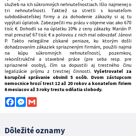
služieb na ich súkromných nehnuteľnostiach. Išlo najmenej o
tri nehnuteľnosti. Taktiež sa stretli s konateľom
subdodávateľskej firmy a za dohodenie zákazky si aj tu
vypýtali úplatok. Zabezpečili mu prácu v objeme viac ako 670
tisíc €. Dohodli sa na úplatku 10% z ceny zákazky. Marián P.
mal prevziať 67 tisíc € a polovicu z nich mal odovzdať Jánovi
P. Takto nelegálne získané peniaze, ku ktorým došli
dohadzovaním zákaziek spriazneným firmám, použili najmä
na kúpu súkromných nehnuteľností, pozemkov,
rekonštrukčné a stavebné práce (pre seba resp. pre
spriaznené osoby), čím sa dopustili aj trestného činu
legalizácie príjmu z trestnej činnosti.
Vyšetrovateľ za
korupčné správanie obvinil 5 osôb. Dvom zástupcom
nemocnice hrozí trest 12 až 20 rokov a konateľom firiem
6 mesiacov až 3 roky trestu odňatia slobody.
Facebook
Messenger
Gmail
Dôležité oznamy