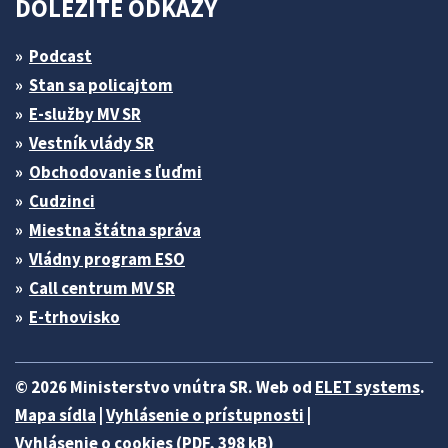
DÔLEŽITÉ ODKAZY
Podcast
Stan sa policajtom
E-služby MV SR
Vestník vlády SR
Obchodovanie s ľuďmi
Cudzinci
Miestna štátna správa
Vládny program ESO
Call centrum MV SR
E-trhovisko
© 2026 Ministerstvo vnútra SR. Web od
ELET systems
.
Mapa sídla
|
Vyhlásenie o prístupnosti
|
Vyhlásenie o cookies (PDF, 398 kB)