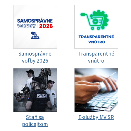
Samosprávne
Transparentné
voľby 2026
vnútro
Staň sa
E-služby MV SR
policajtom