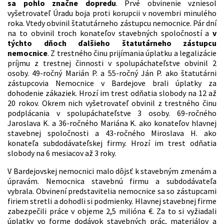
sa pohlo značne dopredu
. Prvé obvinenie vzniesol
vyšetrovateľ Úradu boja proti korupcii v novembri minulého
roka. Vtedy obvinil štatutárneho zástupcu nemocnice. Pár dní
na to obvinil troch konateľov stavebných spoločností a
v
týchto dňoch ďalšieho štatutárneho zástupcu
nemocnice
. Z trestného činu prijímania úplatku a legalizácie
príjmu z trestnej činnosti v spolupáchateľstve obvinil 2
osoby. 49-ročný Marián P. a 55-ročný Ján P. ako štatutárni
zástupcovia Nemocnice v Bardejove brali úplatky za
dohodenie zákaziek. Hrozí im trest odňatia slobody na 12 až
20 rokov. Okrem nich vyšetrovateľ obvinil z trestného činu
podplácania v spolupáchateľstve 3 osoby. 69-ročného
Jaroslava K. a 36-ročného Mariána K. ako konateľov hlavnej
stavebnej spoločnosti a 43-ročného Miroslava H. ako
konateľa subdodávateľskej firmy. Hrozí im trest odňatia
slobody na 6 mesiacov až 3 roky.
V Bardejovskej nemocnici malo dôjsť k stavebným zmenám a
úpravám. Nemocnica stavebnú firmu a subdodávateľa
vybrala. Obvinení predstavitelia nemocnice sa so zástupcami
firiem stretli a dohodli si podmienky. Hlavnej stavebnej firme
zabezpečili práce v objeme 2,5 milióna €. Za to si vyžiadali
úplatky vo forme dodávok stavebných prác, materiálov a