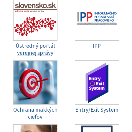
Ústredný portál
IPP
verejnej správy
Ochrana mäkkých
Entry/Exit System
cieľov