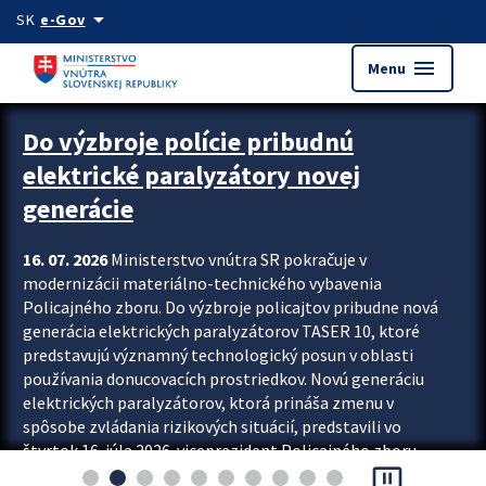
Preskocit na hlavný obsah
arrow_drop_down
SK
e-Gov
menu
Menu
Zastavit automatický posun upútavok
Do výzbroje polície pribudnú
elektrické paralyzátory novej
generácie
16. 07. 2026
Ministerstvo vnútra SR pokračuje v
modernizácii materiálno-technického vybavenia
Policajného zboru. Do výzbroje policajtov pribudne nová
generácia elektrických paralyzátorov TASER 10, ktoré
predstavujú významný technologický posun v oblasti
používania donucovacích prostriedkov. Novú generáciu
elektrických paralyzátorov, ktorá prináša zmenu v
spôsobe zvládania rizikových situácií, predstavili vo
štvrtok 16. júla 2026 viceprezident Policajného zboru
pause_presentation
Rastislav Polakovič a riaditeľ odboru výcviku...