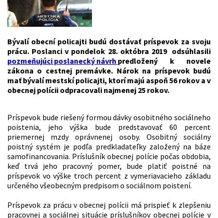
Bývalí obecní policajti budú dostávať príspevok za svoju
prácu. Poslanci v pondelok 28. októbra 2019 odsúhlasili
pozmeňujúci poslanecký návrh
predložený k novele
zákona o cestnej premávke. Nárok na príspevok budú
mať bývalí mestskí policajti, ktorí majú aspoň 56 rokov a v
obecnej polícii odpracovali najmenej 25 rokov.
Príspevok bude riešený formou dávky osobitného sociálneho
poistenia, jeho výška bude predstavovať 60 percent
priemernej mzdy oprávnenej osoby. Osobitný sociálny
poistný systém je podľa predkladateľky založený na báze
samofinancovania. Príslušník obecnej polície počas obdobia,
keď trvá jeho pracovný pomer, bude platiť poistné na
príspevok vo výške troch percent z vymeriavacieho základu
určeného všeobecným predpisom o sociálnom poistení.
Príspevok za prácu v obecnej polícii má prispieť k zlepšeniu
pracovnej a sociálnej situácie príslušníkov obecnej polície v