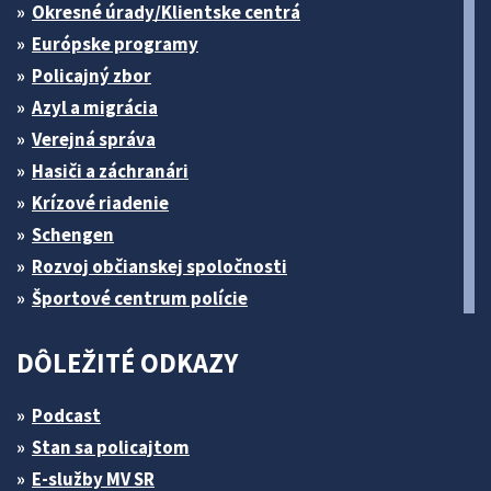
Okresné úrady/Klientske centrá
Európske programy
Policajný zbor
Azyl a migrácia
Verejná správa
Hasiči a záchranári
Krízové riadenie
Schengen
Rozvoj občianskej spoločnosti
Športové centrum polície
DÔLEŽITÉ ODKAZY
Podcast
Stan sa policajtom
E-služby MV SR