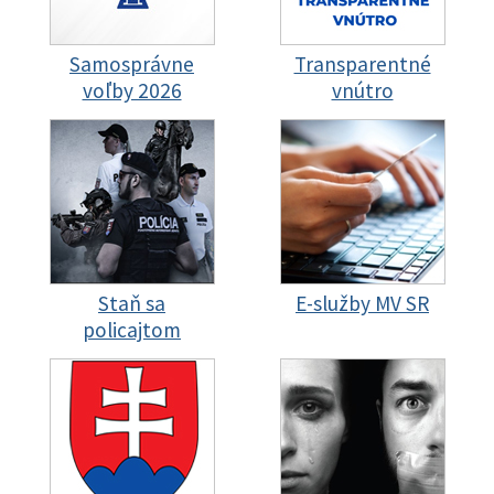
Samosprávne
Transparentné
voľby 2026
vnútro
Staň sa
E-služby MV SR
policajtom