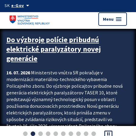
Preskocit na hlavný obsah
arrow_drop_down
SK
e-Gov
menu
Menu
Zastavit automatický posun upútavok
Do výzbroje polície pribudnú
elektrické paralyzátory novej
generácie
16. 07. 2026
Ministerstvo vnútra SR pokračuje v
modernizácii materiálno-technického vybavenia
Policajného zboru. Do výzbroje policajtov pribudne nová
generácia elektrických paralyzátorov TASER 10, ktoré
predstavujú významný technologický posun v oblasti
používania donucovacích prostriedkov. Novú generáciu
elektrických paralyzátorov, ktorá prináša zmenu v
spôsobe zvládania rizikových situácií, predstavili vo
štvrtok 16. júla 2026 viceprezident Policajného zboru
pause_presentation
Rastislav Polakovič a riaditeľ odboru výcviku...