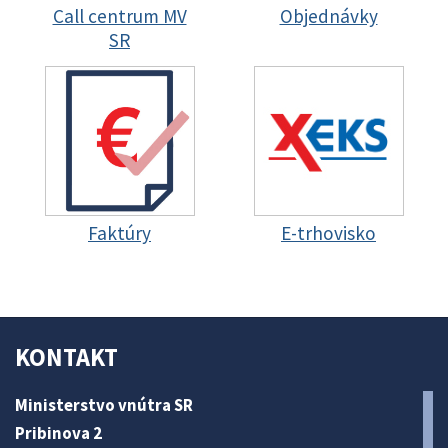
Call centrum MV
Objednávky
SR
Faktúry
E-trhovisko
KONTAKT
Ministerstvo vnútra SR
Pribinova 2