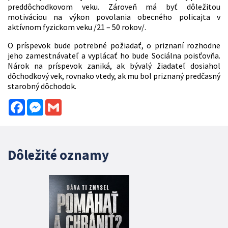
preddôchodkovom veku. Zároveň má byť dôležitou
motiváciou na výkon povolania obecného policajta v
aktívnom fyzickom veku /21 – 50 rokov/.
O príspevok bude potrebné požiadať, o priznaní rozhodne
jeho zamestnávateľ a vyplácať ho bude Sociálna poisťovňa.
Nárok na príspevok zaniká, ak bývalý žiadateľ dosiahol
dôchodkový vek, rovnako vtedy, ak mu bol priznaný predčasný
starobný dôchodok.
Facebook
Messenger
Gmail
Dôležité oznamy