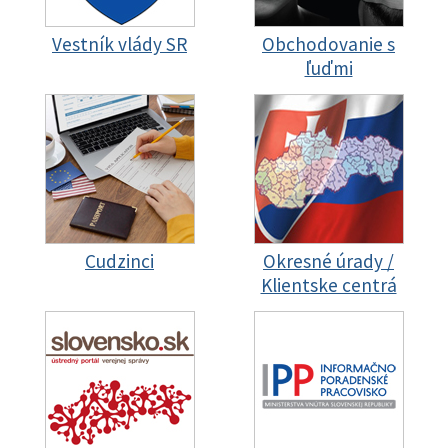
Vestník vlády SR
Obchodovanie s
ľuďmi
Cudzinci
Okresné úrady /
Klientske centrá