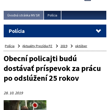
Viac
Úvodná stránka MV SR
Polícia
Polícia
Polícia
Aktuality Prezídia PZ
2019
október
Obecní policajti budú
dostávať príspevok za prácu
po odslúžení 25 rokov
28. 10. 2019