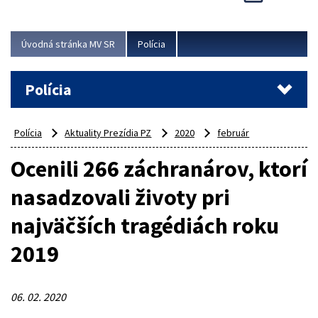
Viac
Úvodná stránka MV SR
Polícia
Polícia
Polícia
Aktuality Prezídia PZ
2020
február
Ocenili 266 záchranárov, ktorí
nasadzovali životy pri
najväčších tragédiách roku
2019
06. 02. 2020