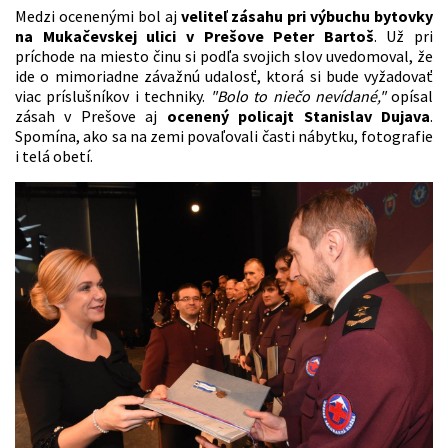
Medzi ocenenými bol aj
veliteľ zásahu pri výbuchu bytovky
na Mukačevskej ulici v Prešove Peter Bartoš
. Už pri
príchode na miesto činu si podľa svojich slov uvedomoval, že
ide o mimoriadne závažnú udalosť, ktorá si bude vyžadovať
viac príslušníkov i techniky.
"Bolo to niečo nevídané,"
opísal
zásah v Prešove aj
ocenený policajt Stanislav Dujava
.
Spomína, ako sa na zemi povaľovali časti nábytku, fotografie
i telá obetí.