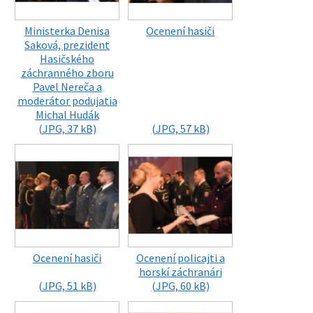
Ministerka Denisa
Ocenení hasiči
Saková, prezident
Hasičského
záchranného zboru
Pavel Nereča a
moderátor podujatia
Michal Hudák
(JPG, 37 kB)
(JPG, 57 kB)
Ocenení hasiči
Ocenení policajti a
horskí záchranári
(JPG, 51 kB)
(JPG, 60 kB)