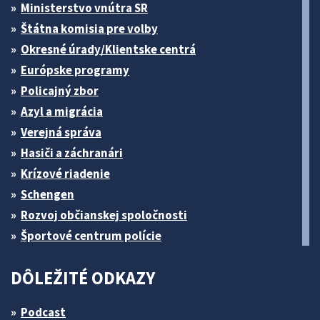
Ministerstvo vnútra SR
Štátna komisia pre volby
Okresné úrady/Klientske centrá
Európske programy
Policajný zbor
Azyl a migrácia
Verejná správa
Hasiči a záchranári
Krízové riadenie
Schengen
Rozvoj občianskej spoločnosti
Športové centrum polície
DÔLEŽITÉ ODKAZY
Podcast