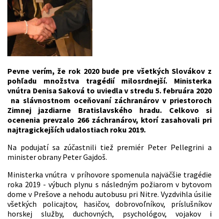
Pevne verím, že rok 2020 bude pre všetkých Slovákov z
pohľadu množstva tragédií milosrdnejší. Ministerka
vnútra Denisa Saková to uviedla v stredu 5. februára 2020
na slávnostnom oceňovaní záchranárov v priestoroch
Zimnej jazdiarne Bratislavského hradu. Celkovo si
ocenenia prevzalo 266 záchranárov, ktorí zasahovali pri
najtragickejších udalostiach roku 2019.
Na podujatí sa zúčastnili tiež premiér Peter Pellegrini a
minister obrany Peter Gajdoš.
Ministerka vnútra v príhovore spomenula najväčšie tragédie
roka 2019 - výbuch plynu s následným požiarom v bytovom
dome v Prešove a nehodu autobusu pri Nitre. Vyzdvihla úsilie
všetkých policajtov, hasičov, dobrovoľníkov, príslušníkov
horskej služby, duchovných, psychológov, vojakov i