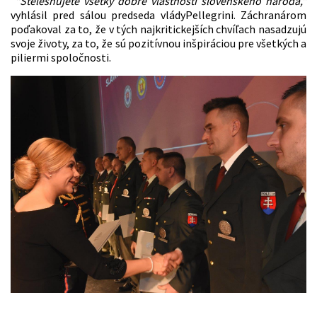
"Stelesňujete všetky dobré vlastnosti slovenského národa,"
vyhlásil pred sálou predseda vládyPellegrini. Záchranárom
poďakoval za to, že v tých najkritickejších chvíľach nasadzujú
svoje životy, za to, že sú pozitívnou inšpiráciou pre všetkých a
piliermi spoločnosti.