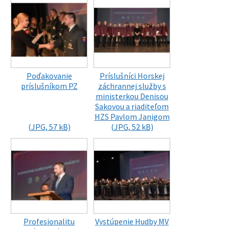
Poďakovanie
Príslušníci Horskej
príslušníkom PZ
záchrannej služby s
ministerkou Denisou
Sakovou a riaditeľom
HZS Pavlom Janigom
(JPG, 57 kB)
(JPG, 52 kB)
Profesionalitu
Vystúpenie Hudby MV