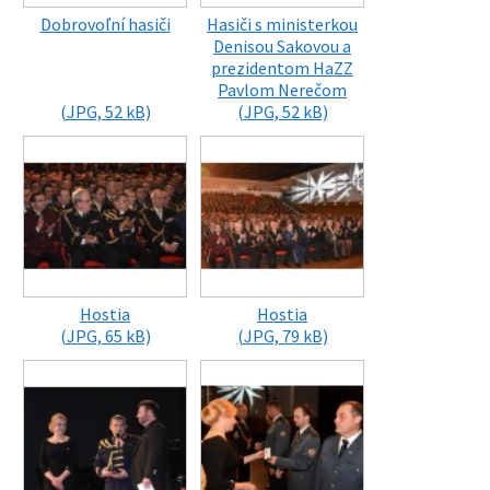
Dobrovoľní hasiči
Hasiči s ministerkou
Denisou Sakovou a
prezidentom HaZZ
Pavlom Nerečom
(JPG, 52 kB)
(JPG, 52 kB)
Hostia
Hostia
(JPG, 65 kB)
(JPG, 79 kB)