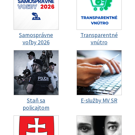
Samosprávne
Transparentné
voľby 2026
vnútro
Staň sa
E-služby MV SR
policajtom