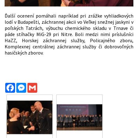
Ďalší ocenení pomáhali napríklad pri zrážke vyhliadkových
lodí v Budapešti, záchrannej akcii vo Veľkej snežnej jaskyni v
poľských Tatrách, výbuchu chemického skladu v Trnave či
páde stíhačky MiG-29 pri Nitre. Boli medzi nimi príslušníci
HaZZ, Horskej záchrannej služby, Policajného zboru,
Komplexnej centrálnej záchrannej služby či dobrovoľných
hasičských zborov.
Facebook
Messenger
Gmail