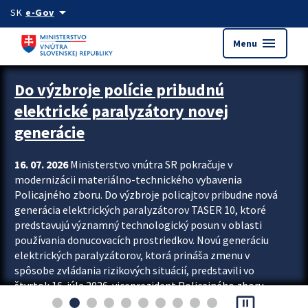
Preskocit na hlavný obsah
arrow_drop_down
SK
e-Gov
menu
Menu
Zastavit automatický posun upútavok
Do výzbroje polície pribudnú
elektrické paralyzátory novej
generácie
16. 07. 2026
Ministerstvo vnútra SR pokračuje v
modernizácii materiálno-technického vybavenia
Policajného zboru. Do výzbroje policajtov pribudne nová
generácia elektrických paralyzátorov TASER 10, ktoré
predstavujú významný technologický posun v oblasti
používania donucovacích prostriedkov. Novú generáciu
elektrických paralyzátorov, ktorá prináša zmenu v
spôsobe zvládania rizikových situácií, predstavili vo
štvrtok 16. júla 2026 viceprezident Policajného zboru
pause_presentation
Rastislav Polakovič a riaditeľ odboru výcviku...