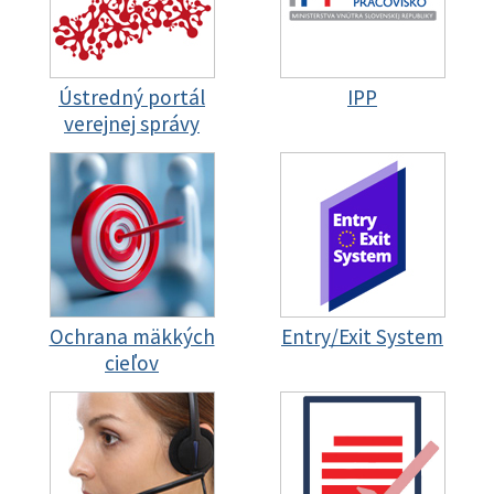
Ústredný portál
IPP
verejnej správy
Ochrana mäkkých
Entry/Exit System
cieľov