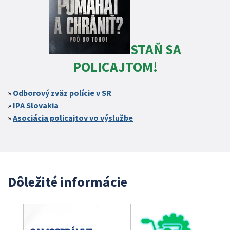
STAŇ SA
POLICAJTOM!
Odborový zväz polície v SR
IPA Slovakia
Asociácia policajtov vo výslužbe
Dôležité informácie