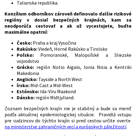
Talianska republika.
Konzílium odborníkov zároveň definovalo ďalšie rizikové
regióny v dosiaľ bezpečných krajinách, kam sa
neodporúča cestovať a ak už vycestujete, buďte
maximálne opatrní:
Česko:
Praha a kraj Vysočina
Rakúsko:
Viedeň, Horné Rakúsko a Tirolsko
Poľsko:
Pomoranské, Malopoľské a Sliezske
vojvodstvo
Grécko:
región Notio Aigaio, Ionia Nisia a Kentriki
Makedonia
Anglicko:
Tayside a North West
Írsko:
Mid-Cast a Mid-West
Estónsko:
Ida-Viru Maakond
Dánsko:
región Midtjylland.
Zoznam bezpečných krajín nie je stabilný a bude sa meniť
podľa aktuálnej epidemiologickej situácie. Pravidlá vstupu
pre cudzincov do týchto krajín si pred cestou určite overte
na ministerstve zahraničných vecí a európskych záležitostí
.