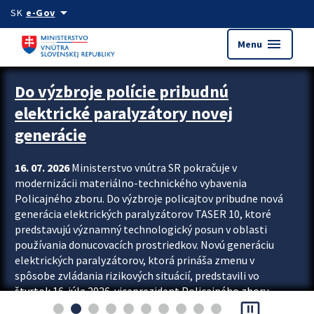
Preskocit na hlavný obsah
arrow_drop_down
SK
e-Gov
menu
Menu
Zastavit automatický posun upútavok
Do výzbroje polície pribudnú
elektrické paralyzátory novej
generácie
16. 07. 2026
Ministerstvo vnútra SR pokračuje v
modernizácii materiálno-technického vybavenia
Policajného zboru. Do výzbroje policajtov pribudne nová
generácia elektrických paralyzátorov TASER 10, ktoré
predstavujú významný technologický posun v oblasti
používania donucovacích prostriedkov. Novú generáciu
elektrických paralyzátorov, ktorá prináša zmenu v
spôsobe zvládania rizikových situácií, predstavili vo
štvrtok 16. júla 2026 viceprezident Policajného zboru
pause_presentation
Rastislav Polakovič a riaditeľ odboru výcviku...