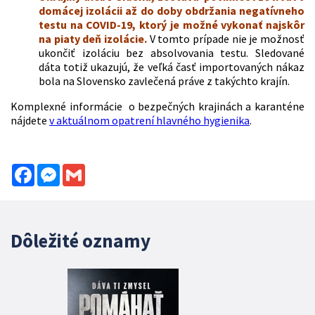
domácej izolácii až do doby obdržania negatívneho
testu na COVID-19, ktorý je možné vykonať najskôr
na piaty deň izolácie.
V tomto prípade nie je možnosť
ukončiť izoláciu bez absolvovania testu. Sledované
dáta totiž ukazujú, že veľká časť importovaných nákaz
bola na Slovensko zavlečená práve z takýchto krajín.
Komplexné informácie o bezpečných krajinách a karanténe
nájdete
v aktuálnom opatrení hlavného hygienika
.
Facebook
Messenger
Gmail
Dôležité oznamy