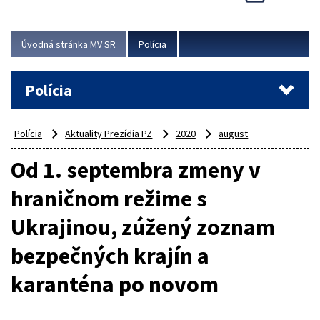
Viac
Úvodná stránka MV SR
Polícia
Polícia
Polícia
Aktuality Prezídia PZ
2020
august
Od 1. septembra zmeny v
hraničnom režime s
Ukrajinou, zúžený zoznam
bezpečných krajín a
karanténa po novom