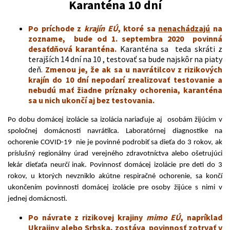
Karanténa 10 dní
Po príchode z
krajín EÚ
, ktoré sa
nenachádzajú
na
zozname, bude od 1. septembra 2020 povinná
desaťdňová karanténa.
Karanténa sa teda skráti z
terajších 14 dní na 10 , testovať sa bude najskôr na piaty
deň.
Zmenou je, že ak sa u navrátilcov z rizikových
krajín do 10 dní nepodarí zrealizovať testovanie a
nebudú mať žiadne príznaky ochorenia, karanténa
sa u nich ukončí aj bez testovania.
Po dobu domácej izolácie sa izolácia nariaďuje aj osobám žijúcim v
spoločnej domácnosti navrátilca. Laboratórnej diagnostike na
ochorenie COVID-19 nie je povinné podrobiť sa dieťa do 3 rokov, ak
príslušný regionálny úrad verejného zdravotníctva alebo ošetrujúci
lekár dieťaťa neurčí inak. Povinnosť domácej izolácie pre deti do 3
rokov, u ktorých nevzniklo akútne respiračné ochorenie, sa končí
ukončením povinnosti domácej izolácie pre osoby žijúce s nimi v
jednej domácnosti.
Po návrate z rizikovej krajiny
mimo EÚ
, napríklad
Ukrajiny alebo Srbska, zostáva povinnosť zotrvať v