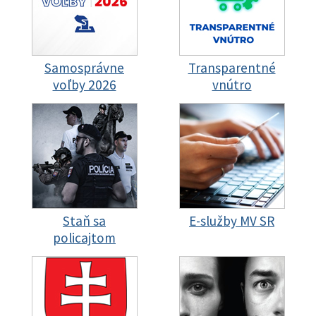
Samosprávne
Transparentné
voľby 2026
vnútro
Staň sa
E-služby MV SR
policajtom