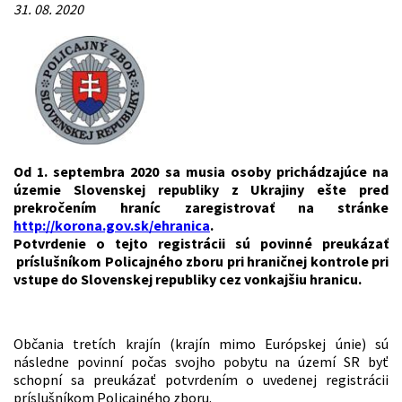
31. 08. 2020
Od 1. septembra 2020 sa musia osoby prichádzajúce na
územie Slovenskej republiky z Ukrajiny ešte pred
prekročením hraníc zaregistrovať na stránke
http://korona.gov.sk/ehranica
.
Potvrdenie o tejto registrácii sú povinné preukázať
príslušníkom Policajného zboru pri hraničnej kontrole pri
vstupe do Slovenskej republiky cez vonkajšiu hranicu.
Občania tretích krajín (krajín mimo Európskej únie) sú
následne povinní počas svojho pobytu na území SR byť
schopní sa preukázať potvrdením o uvedenej registrácii
príslušníkom Policajného zboru.