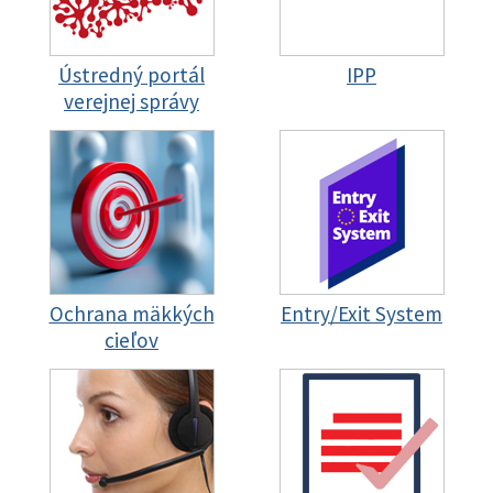
Ústredný portál
IPP
verejnej správy
Ochrana mäkkých
Entry/Exit System
cieľov