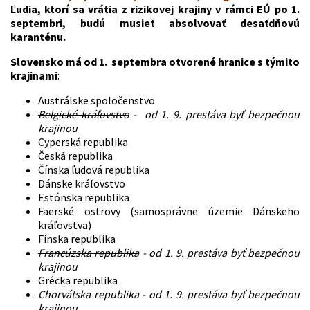
Ľudia, ktorí sa vrátia z rizikovej krajiny v rámci EÚ po 1.
septembri, budú musieť absolvovať desaťdňovú
karanténu.
Slovensko má od 1. septembra otvorené hranice s týmito
krajinami
:
Austrálske spoločenstvo
Belgické kráľovstvo
- od 1. 9. prestáva byť bezpečnou
krajinou
Cyperská republika
Česká republika
Čínska ľudová republika
Dánske kráľovstvo
Estónska republika
Faerské ostrovy (samosprávne územie Dánskeho
kráľovstva)
Fínska republika
Francúzska republika
- od 1. 9. prestáva byť bezpečnou
krajinou
Grécka republika
Chorvátska republika
- od 1. 9. prestáva byť bezpečnou
krajinou