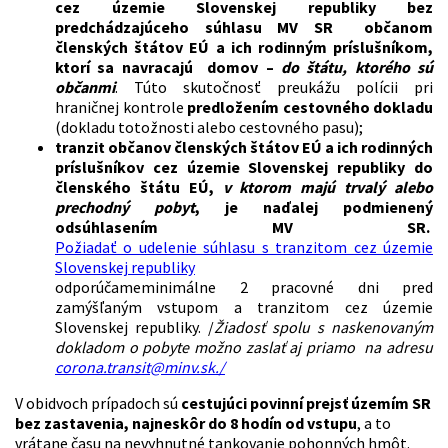
cez územie Slovenskej republiky bez
predchádzajúceho súhlasu MV SR občanom
členských štátov EÚ a ich rodinným príslušníkom,
ktorí sa navracajú domov –
do štátu, ktorého sú
občanmi
.
Túto skutočnosť preukážu polícii pri
hraničnej kontrole
predložením cestovného dokladu
(dokladu totožnosti alebo cestovného pasu);
tranzit občanov členských štátov EÚ a ich rodinných
príslušníkov cez územie Slovenskej republiky do
členského štátu EÚ,
v ktorom majú trvalý alebo
prechodný pobyt
, je naďalej podmienený
odsúhlasením MV SR.
Požiadať o udelenie súhlasu s tranzitom cez územie
Slovenskej republiky
odporúčameminimálne 2 pracovné dni pred
zamýšľaným vstupom a tranzitom cez územie
Slovenskej republiky. /
Žiadosť spolu s naskenovaným
dokladom o pobyte možno zaslať aj priamo na adresu
corona.transit@minv.sk./
V obidvoch prípadoch sú
cestujúci povinní prejsť územím SR
bez zastavenia, najneskôr do 8 hodín od vstupu
, a to
vrátane času na nevyhnutné tankovanie pohonných hmôt.