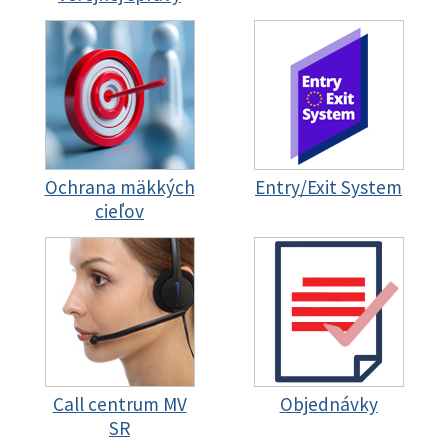
Ochrana mäkkých
Entry/Exit System
cieľov
Call centrum MV
Objednávky
SR