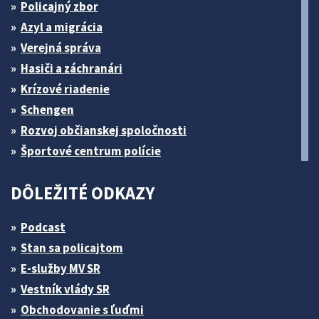
Policajný zbor
Azyl a migrácia
Verejná správa
Hasiči a záchranári
Krízové riadenie
Schengen
Rozvoj občianskej spoločnosti
Športové centrum polície
DÔLEŽITÉ ODKAZY
Podcast
Stan sa policajtom
E-služby MV SR
Vestník vlády SR
Obchodovanie s ľuďmi