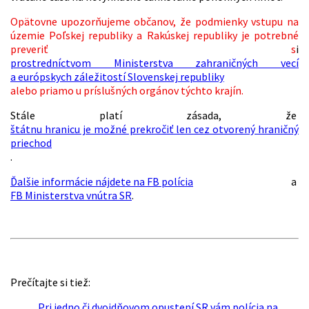
Opätovne upozorňujeme občanov, že podmienky vstupu na
územie Poľskej republiky a Rakúskej republiky je potrebné
preveriť s
i
prostredníctvom Ministerstva zahraničných vecí
a európskych záležitostí Slovenskej republiky
alebo priamo u príslušných orgánov týchto krajín.
Stále platí zásada, že
štátnu hranicu je možné prekročiť len cez otvorený hraničný
priechod
.
Ďalšie informácie nájdete na FB polícia
a
FB Ministerstva vnútra SR
.
Prečítajte si tiež:
Pri jedno či dvojdňovom opustení SR vám polícia na