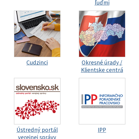
ľuďmi
Cudzinci
Okresné úrady /
Klientske centrá
Ústredný portál
IPP
verejnej správy