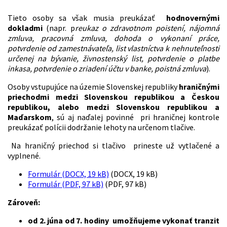
Tieto osoby sa však musia preukázať
hodnovernými
dokladmi
(napr. p
reukaz o zdravotnom poistení, nájomná
zmluva, pracovná zmluva, dohoda o vykonaní práce,
potvrdenie od zamestnávateľa, list vlastníctva k nehnuteľnosti
určenej na bývanie, živnostenský list, potvrdenie o platbe
inkasa, potvrdenie o zriadení účtu v banke, poistná zmluva
).
Osoby vstupujúce na územie Slovenskej republiky
hraničnými
priechodmi medzi Slovenskou republikou a Českou
republikou, alebo medzi Slovenskou republikou a
Maďarskom
, sú aj naďalej povinné pri hraničnej kontrole
preukázať polícii dodržanie lehoty na určenom tlačive.
Na hraničný priechod si tlačivo prineste už vytlačené a
vyplnené.
Formulár (DOCX, 19 kB)
(DOCX, 19 kB)
Formulár (PDF, 97 kB)
(PDF, 97 kB)
Zároveň:
od 2. júna od 7. hodiny umožňujeme vykonať tranzit