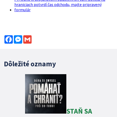
hraniciach potvrdí čas odchodu, majte pripravený
formulár
Facebook
Messenger
Gmail
Dôležité oznamy
STAŇ SA