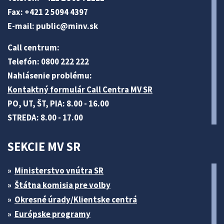
Fax: +421 2 5094 4397
E-mail:
public@minv
.sk
Call centrum:
Telefón: 0800 222 222
Nahlásenie problému:
Kontaktný formulár Call Centra MV SR
PO, UT, ŠT, PIA: 8.00 - 16.00
STREDA: 8.00 - 17.00
SEKCIE MV SR
Ministerstvo vnútra SR
Štátna komisia pre volby
Okresné úrady/Klientske centrá
Európske programy