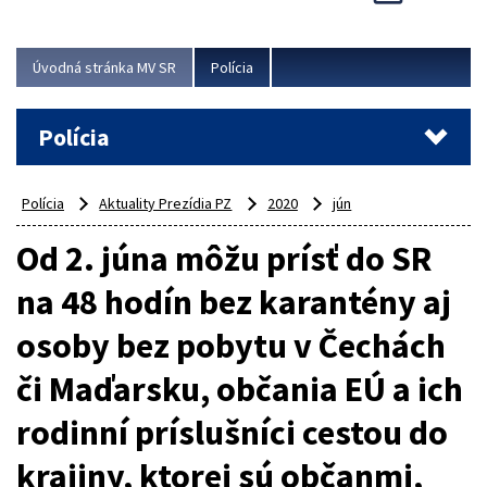
Viac
Úvodná stránka MV SR
Polícia
Polícia
Polícia
Aktuality Prezídia PZ
2020
jún
Od 2. júna môžu prísť do SR
na 48 hodín bez karantény aj
osoby bez pobytu v Čechách
či Maďarsku, občania EÚ a ich
rodinní príslušníci cestou do
krajiny, ktorej sú občanmi,