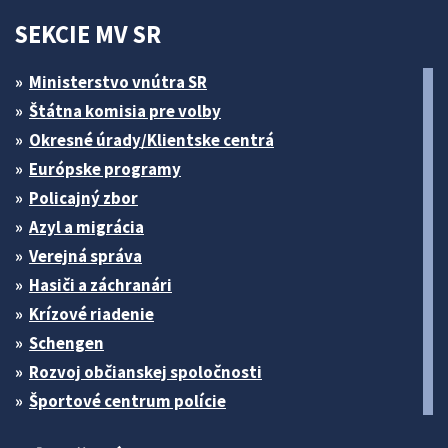
SEKCIE MV SR
Ministerstvo vnútra SR
Štátna komisia pre volby
Okresné úrady/Klientske centrá
Európske programy
Policajný zbor
Azyl a migrácia
Verejná správa
Hasiči a záchranári
Krízové riadenie
Schengen
Rozvoj občianskej spoločnosti
Športové centrum polície