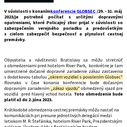
V súvislosti s konaním
konferencie GLOBSEC
/29. - 31. máj
2023/je potrebné počítať s určitými dopravnými
opatreniami, ktoré Policajný zbor prijal v súvislosti so
zabezpečením verejného poriadku a predovšetkým
s cieľom zabezpečiť bezpečnosť a plynulosť cestnej
premávky.
Obyvatelia a návštevníci Bratislavy sa môžu stretnúť
s obmedzeniami pred hotelom River Park, konkrétne je tam
umiestnené dočasné dopravné zariadenie zákaz zastavenia
s dodatkovou tabuľou
„okrem vozidiel s povolením Globsec".
Rovnako v čase konania konferencie bude dočasným
dopravným zariadením
„zákaz vjazdu"
obmedzený vjazd pre
vozidlá pred hlavný vchod hotela.
Toto obmedzenie bude
platiť až do 2. júna 2023.
Krátkodobé obmedzenia cestnej premávky môžu nastať na
komunikáciách pri presune jednotlivých delegácií medzi
letiskom M. R. Štefánika, hotelom River Park, Prezidentským
palácom, Úradom vlády a Bratislavským hradom.