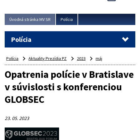
Viac
Úvodná stránka MV SR
Polícia
Polícia
Polícia
Aktuality Prezídia PZ
2023
máj
Opatrenia polície v Bratislave
v súvislosti s konferenciou
GLOBSEC
23. 05. 2023