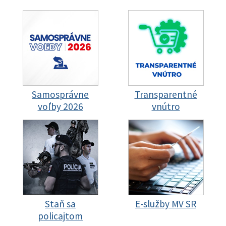
Samosprávne
Transparentné
voľby 2026
vnútro
Staň sa
E-služby MV SR
policajtom