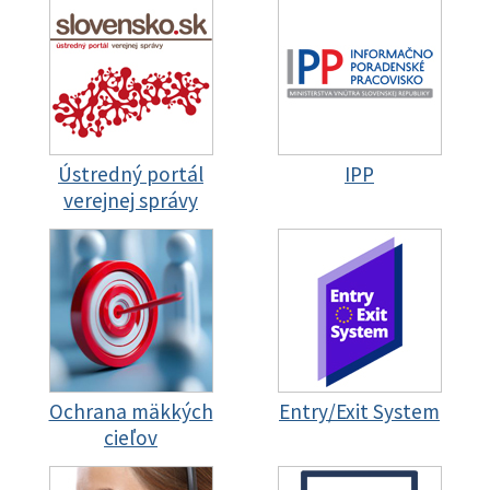
Ústredný portál
IPP
verejnej správy
Ochrana mäkkých
Entry/Exit System
cieľov