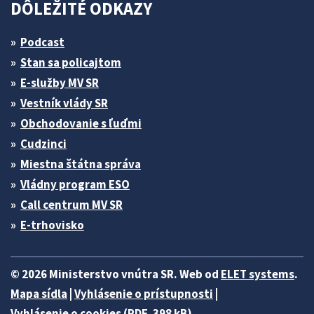
DÔLEŽITÉ ODKAZY
Podcast
Stan sa policajtom
E-služby MV SR
Vestník vlády SR
Obchodovanie s ľuďmi
Cudzinci
Miestna štátna správa
Vládny program ESO
Call centrum MV SR
E-trhovisko
© 2026 Ministerstvo vnútra SR. Web od
ELET systems
.
Mapa sídla
|
Vyhlásenie o prístupnosti
|
Vyhlásenie o cookies (PDF, 398 kB)