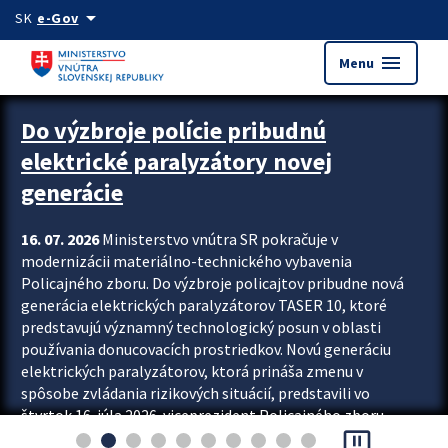
Preskocit na hlavný obsah
arrow_drop_down
SK
e-Gov
menu
Menu
Zastavit automatický posun upútavok
Do výzbroje polície pribudnú
elektrické paralyzátory novej
generácie
16. 07. 2026
Ministerstvo vnútra SR pokračuje v
modernizácii materiálno-technického vybavenia
Policajného zboru. Do výzbroje policajtov pribudne nová
generácia elektrických paralyzátorov TASER 10, ktoré
predstavujú významný technologický posun v oblasti
používania donucovacích prostriedkov. Novú generáciu
elektrických paralyzátorov, ktorá prináša zmenu v
spôsobe zvládania rizikových situácií, predstavili vo
štvrtok 16. júla 2026 viceprezident Policajného zboru
pause_presentation
Rastislav Polakovič a riaditeľ odboru výcviku...