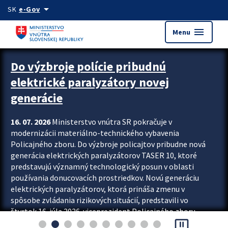
Preskocit na hlavný obsah
arrow_drop_down
SK
e-Gov
menu
Menu
Zastavit automatický posun upútavok
Do výzbroje polície pribudnú
elektrické paralyzátory novej
generácie
16. 07. 2026
Ministerstvo vnútra SR pokračuje v
modernizácii materiálno-technického vybavenia
Policajného zboru. Do výzbroje policajtov pribudne nová
generácia elektrických paralyzátorov TASER 10, ktoré
predstavujú významný technologický posun v oblasti
používania donucovacích prostriedkov. Novú generáciu
elektrických paralyzátorov, ktorá prináša zmenu v
spôsobe zvládania rizikových situácií, predstavili vo
štvrtok 16. júla 2026 viceprezident Policajného zboru
pause_presentation
Rastislav Polakovič a riaditeľ odboru výcviku...