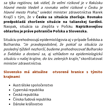
sa týka regiónov, tak vidieť, že veľmi rizikové je v Rakúsku
hlavné mesto Viedeň a rovnako veľmi rizikové v Česku je
hlavné mesto Praha,"
uviedol minister zdravotníctva Marek
Krajčí s tým, že v
Česku sa situácia zhoršuje. Rovnako
predpokladá zhoršenie situácie na talianskej Sardínii.
Naopak, situácia sa zlepšila v Poľsku.
Najrizikovejšou
oblasťou je práve pohraničie Poľska a Slovenska.
Situáciu prehodnocujú epidemiológovia aj v prípade Švédska a
Bulharska.
"Je pravdepodobné, že pokiaľ sa situácia za
posledný týždeň nezhorší, budeme prehodnocovať Bulharsko
a Švédsko a dostanú sa, aj vzhľadom na epidemiologickú
situáciu v našej krajine, do tzv. zelených krajín,"
skonštatoval
minister zdravotníctva.
Slovensko má aktuálne otvorené hranice s týmito
krajinami
:
Austrálske spoločenstvo
Cyperská republika
Česká republika
Čínska ľudová republika
Dánske kráľovstvo