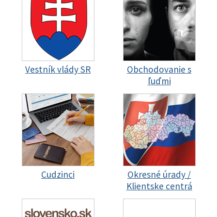
Vestník vlády SR
Obchodovanie s
ľuďmi
Cudzinci
Okresné úrady /
Klientske centrá