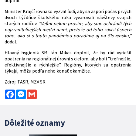
doplnil.
Minister Krajčí rovnako vyzval ľudí, aby sa aspoň počas prvých
dvoch týždňov školského roka vyvarovali návštevy svojich
starých rodičov.
"Veľmi pekne prosím, aby sme ochránili tých
najzraniteľnejších medzi nami, pretože od toho závisí úspech
toho, ako si s touto pandémiou poradíme aj na Slovensku,"
dodal.
Hlavný hygienik SR Ján Mikas doplnil, že by rád vyriešil
opatrenia na regionálnej úrovni s cieľom, aby boli "trefnejšie,
efektívnejšie a rýchlejšie". Regióny, ktorých sa opatrenia
týkajú, môžu podľa neho konať okamžite.
Zdroj: TASR, MZV SR
Facebook
Messenger
Gmail
Dôležité oznamy