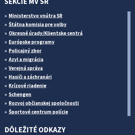
SEKCIE MV SR
Ministerstvo vnútra SR
Štátna komisia pre volby
Okresné úrady/Klientske centrá
Európske programy
Policajný zbor
Azyl a migrácia
Verejná správa
Hasiči a záchranári
Krízové riadenie
Schengen
Rozvoj občianskej spoločnosti
Športové centrum polície
DÔLEŽITÉ ODKAZY