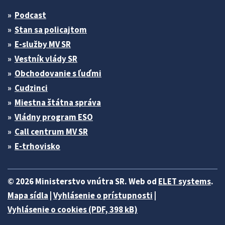
Podcast
Stan sa policajtom
E-služby MV SR
Vestník vlády SR
Obchodovanie s ľuďmi
Cudzinci
Miestna štátna správa
Vládny program ESO
Call centrum MV SR
E-trhovisko
© 2026 Ministerstvo vnútra SR. Web od
ELET systems
.
Mapa sídla
|
Vyhlásenie o prístupnosti
|
Vyhlásenie o cookies (PDF, 398 kB)