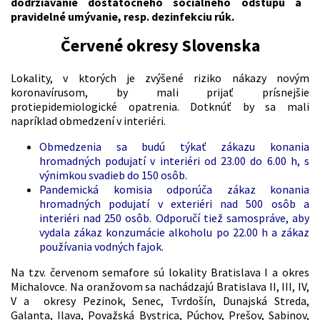
dodržiavanie dostatočného sociálneho odstupu a
pravidelné umývanie, resp. dezinfekciu rúk.
Červené okresy Slovenska
Lokality, v ktorých je zvýšené riziko nákazy novým
koronavírusom, by mali prijať prísnejšie
protiepidemiologické opatrenia. Dotknúť by sa mali
napríklad obmedzení v interiéri.
Obmedzenia sa budú týkať zákazu konania
hromadných podujatí v interiéri od 23.00 do 6.00 h, s
výnimkou svadieb do 150 osôb.
Pandemická komisia odporúča zákaz konania
hromadných podujatí v exteriéri nad 500 osôb a
interiéri nad 250 osôb. Odporučí tiež samospráve, aby
vydala zákaz konzumácie alkoholu po 22.00 h a zákaz
používania vodných fajok.
Na tzv. červenom semafore sú lokality Bratislava I a okres
Michalovce. Na oranžovom sa nachádzajú Bratislava II, III, IV,
V a okresy Pezinok, Senec, Tvrdošín, Dunajská Streda,
Galanta, Ilava, Považská Bystrica, Púchov, Prešov, Sabinov,