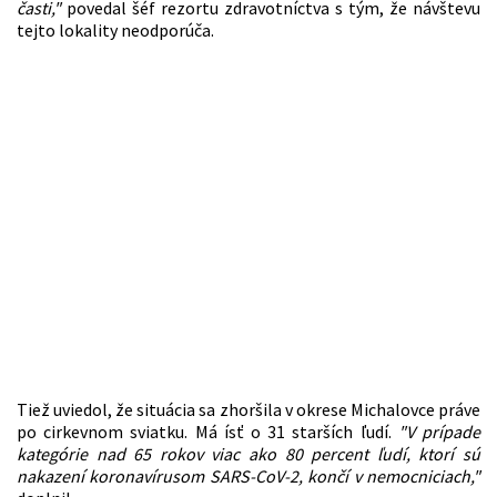
časti,"
povedal šéf rezortu zdravotníctva s tým, že návštevu
tejto lokality neodporúča.
Tiež uviedol, že situácia sa zhoršila v okrese Michalovce práve
po cirkevnom sviatku. Má ísť o 31 starších ľudí.
"V prípade
kategórie nad 65 rokov viac ako 80 percent ľudí, ktorí sú
nakazení koronavírusom SARS-CoV-2, končí v nemocniciach,"