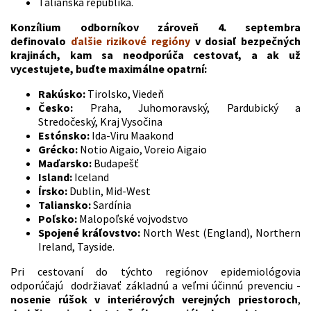
Talianska republika.
Konzílium odborníkov zároveň 4. septembra
definovalo
ďalšie rizikové regióny
v dosiaľ bezpečných
krajinách, kam sa neodporúča cestovať, a ak už
vycestujete, buďte maximálne opatrní:
Rakúsko:
Tirolsko, Viedeň
Česko:
Praha, Juhomoravský, Pardubický a
Stredočeský, Kraj Vysočina
Estónsko:
Ida-Viru Maakond
Grécko:
Notio Aigaio, Voreio Aigaio
Maďarsko:
Budapešť
Island:
Iceland
Írsko:
Dublin, Mid-West
Taliansko:
Sardínia
Poľsko:
Malopoľské vojvodstvo
Spojené kráľovstvo:
North West (England), Northern
Ireland, Tayside.
Pri cestovaní do týchto regiónov epidemiológovia
odporúčajú dodržiavať základnú a veľmi účinnú prevenciu -
nosenie rúšok v interiérových verejných priestoroch
,