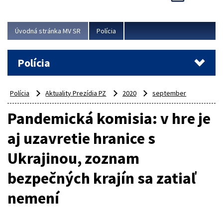
Viac
Úvodná stránka MV SR
Polícia
Polícia
Polícia
Aktuality Prezídia PZ
2020
september
Pandemická komisia: v hre je
aj uzavretie hranice s
Ukrajinou, zoznam
bezpečných krajín sa zatiaľ
nemení