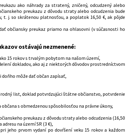
reukazu ako náhrady za stratený, zničený, odcudzený alebo
občianskeho preukazu z dôvodu straty alebo odcudzenia bude
 t. j. so skrátenou platnosťou, a poplatok 16,50 €, ak pôjde
dať občiansky preukaz priamo na ohlasovni (v súčasnosti ho
eukazov ostávajú nezmenené:
 ako 15 rokov s trvalým pobytom na našom území,
elení dokladov, ako aj z niektorých dôvodov prostredníctvom
 si doňho môže dať občan zapísať,
/rodný list, doklad potvrdzujúci štátne občianstvo, potvrdenie
za občana s obmedzenou spôsobilosťou na právne úkony,
občianskeho preukazu z dôvodu straty alebo odcudzenia (16,50
a adresu na území SR (3 €),
pri jeho prvom vydaní po dovŕšení veku 15 rokov a každom