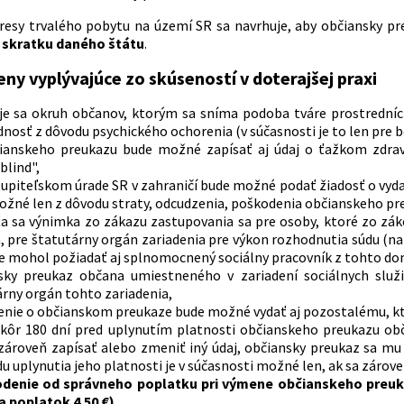
esy trvalého pobytu na území SR sa navrhuje, aby občiansky p
a
skratku daného štátu
.
ny vyplývajúce zo skúseností v doterajšej praxi
uje sa okruh občanov, ktorým sa sníma podoba tváre prostrední
nosť z dôvodu psychického ochorenia (v súčasnosti je to len pre 
ianskeho preukazu bude možné zapísať aj údaj o ťažkom zdravo
blind",
tupiteľskom úrade SR v zahraničí bude možné podať žiadosť o vyd
možné len z dôvodu straty, odcudzenia, poškodenia občianskeho p
ťa sa výnimka zo zákazu zastupovania sa pre osoby, ktoré zo zá
, pre štatutárny orgán zariadenia pre výkon rozhodnutia súdu (n
 mohol požiadať aj splnomocnený sociálny pracovník z tohto domo
sky preukaz občana umiestneného v zariadení sociálnych služi
rny orgán tohto zariadenia,
enie o občianskom preukaze bude možné vydať aj pozostalému, kt
skôr 180 dní pred uplynutím platnosti občianskeho preukazu o
 zároveň zapísať alebo zmeniť iný údaj, občiansky preukaz sa m
u uplynutia jeho platnosti je v súčasnosti možné len, ak sa zárov
denie od správneho poplatku pri výmene občianskeho preuka
a poplatok 4.50 €),