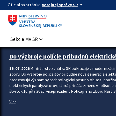
Preskocit na hlavný obsah
arrow_drop_down
verejnej správy SR
Oficiálna stránka
Sekcie MV SR
keyboard_arrow_down
Zastavit automatický posun upútavok
Do výzbroje polície pribudnú elektrick
16. 07. 2026
Ministerstvo vnútra SR pokračuje v modernizáci
zboru. Do výzbroje policajtov pribudne nová generácia elekt
predstavujú významný technologický posun v oblasti použív
elektrických paralyzátorov, ktorá prináša zmenu v spôsobe zvl
štvrtok 16. júla 2026 viceprezident Policajného zboru Rastisla
Viac