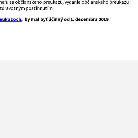
není sa občianskeho preukazu, vydanie občianskeho preukazu
m zdravotným postihnutím.
preukazoch
, by mal byť účinný od 1. decembra 2019