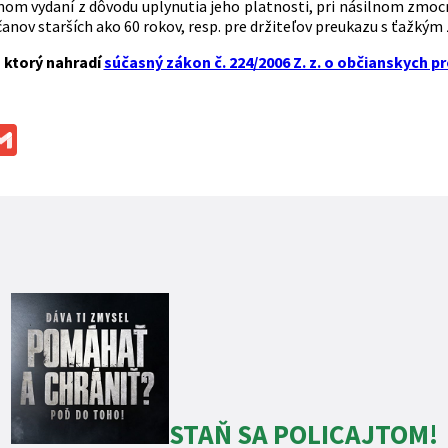
nom vydaní z dôvodu uplynutia jeho platnosti, pri násilnom zmoc
anov starších ako 60 rokov, resp. pre držiteľov preukazu s ťažký
 ktorý nahradí
súčasný zákon č. 224/2006 Z. z. o občianskych 
ok
ssenger
Gmail
STAŇ SA POLICAJTOM!