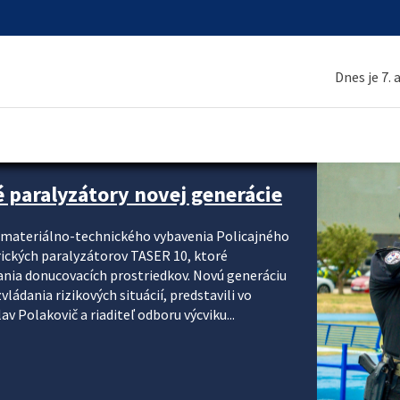
Dnes je 7.
é paralyzátory novej generácie
i materiálno-technického vybavenia Policajného
rických paralyzátorov TASER 10, ktoré
ania donucovacích prostriedkov. Novú generáciu
ádania rizikových situácií, predstavili vo
v Polakovič a riaditeľ odboru výcviku...