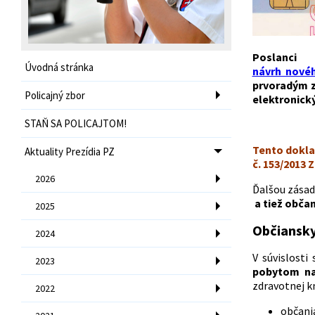
Poslan
Úvodná stránka
návrh novéh
prvoradým z
Policajný zbor
elektronick
STAŇ SA POLICAJTOM!
Tento dokla
Aktuality Prezídia PZ
č. 153/2013
2026
Ďalšou zásad
a tiež občan
2025
Občiansky
2024
V súvislosti
2023
pobytom na
zdravotnej k
2022
občania