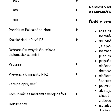
2010
Namiesto adr
2009
v zahraničí
2008
Ďalšie zme
Prezídium Policajného zboru
rozšir
bezvlád
Krajské riaditeľstvá PZ
do obč
„slepý-
Ochrana ústavných činiteľov a
na zas
diplomatických misií
je to 
pripúš
Pátranie
občana
domove
Prevencia kriminality P PZ
občian
štatutá
Verejné opisy vecí
potvrd
ak naj
Komunikácia s médiami a verejnosťou
chcieť
z dôvod
Dokumenty
oslobo
to je z