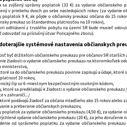
a sa zvýšený správny poplatok (33 €) za vydanie občianskeho p
ený v priebehu dvoch po sebe nasledujúcich rokov (za vydanie 
 poplatok 9 €, ak pôjde o občiansky preukaz občana do 15 rokov,
ansky preukaz so štandardnou platnosťou na 10 rokov),
pri odhlásení z trvalého pobytu na území SR bude musieť odovz
ť odovzdať na príslušný útvar Policajného zboru).
doterajšie systémové nastavenia občianskych pr
osť byť držiteľom občianskeho preukazu pre občanov SR starších
nie žiadosti o vydanie občianskeho preukazu na ktoromkoľvek odd
 ministerstva,
ktoré sa do občianskeho preukazu povinne zapisujú a údaje, ktoré
platnosť 10 rokov,
onický čip so 6-miestnym bezpečnostným osobným kódom,
, ktoré sa predkladajú k žiadosti o vydanie občianskeho preukazu 
e v zahraničí..../
 ktoré podávajú žiadosť za občana mladšieho ako 15 rokov alebo 
vanie a preberanie občianskych preukazov,
 poplatok za vydanie občianskeho preukazu (4,50 €), za vydanie 
zrýchlené vydanie občianskeho preukazu (20 €), za jeho doručenie n
denie od správneho poplatku za vydanie občianskeho preukazu 