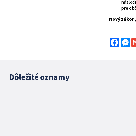
násled
pre obč
Nový zákon,
Facebo
Me
Dôležité oznamy