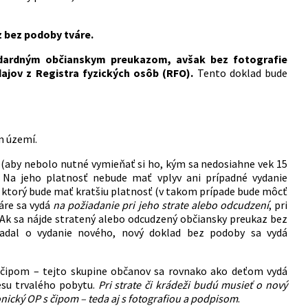
 bez podoby tváre.
ndardným občianskym preukazom, avšak bez fotografie
ajov z Registra fyzických osôb (RFO).
Tento doklad bude
m území.
(aby nebolo nutné vymieňať si ho, kým sa nedosiahne vek 15
. Na jeho platnosť nebude mať vplyv ani prípadné vydanie
, ktorý bude mať kratšiu platnosť (v takom prípade bude môcť
áre sa vydá
na požiadanie pri jeho strate alebo odcudzení
, pri
/Ak sa nájde stratený alebo odcudzený občiansky preukaz bez
adal o vydanie nového, nový doklad bez podoby sa vydá
 s čipom – tejto skupine občanov sa rovnako ako deťom vydá
esu trvalého pobytu.
Pri strate či krádeži budú musieť o nový
nický OP s čipom – teda aj s fotografiou a podpisom
.