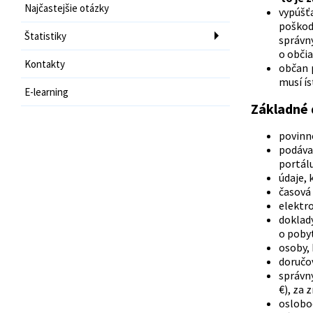
Najčastejšie otázky
vypúšť
poškod
Štatistiky
správny
o obči
Kontakty
občan 
musí ís
E-learning
Základné 
povinn
podáva
portálu
údaje, 
časová 
elektr
doklady
o pobyt
osoby,
doručo
správny
€), za 
oslobo