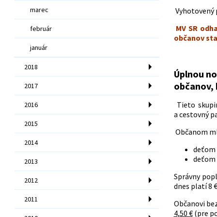
marec
Vyhotovený p
MV SR odhad
február
občanov sta
január
2018
Úplnou no
občanov, 
2017
Tieto skupin
2016
a cestovný p
2015
Občanom mlad
2014
deťom d
deťom o
2013
Správny popl
2012
dnes platí 8 
2011
Občanovi bez
4,50 €
(pre po