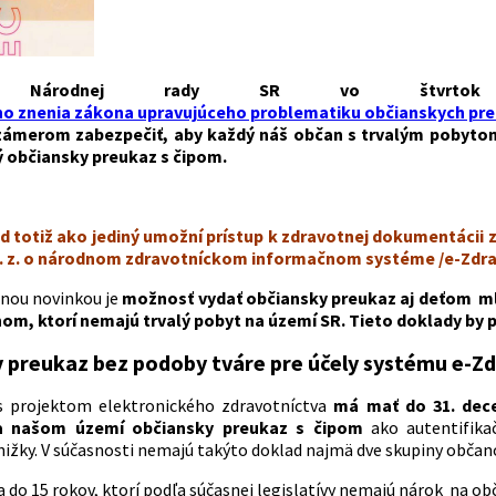
ci Národnej rady SR vo štvrtok 
o znenia zákona upravujúceho problematiku občianskych pr
ámerom zabezpečiť, aby každý náš občan s trvalým pobytom
ý občiansky preukaz s čipom.
d totiž ako jediný umožní prístup k zdravotnej dokumentácii 
 Z. z. o národnom zdravotníckom informačnom systéme /e-Zdrav
nou novinkou je
možnosť vydať občiansky preukaz aj deťom mla
om, ktorí nemajú trvalý pobyt na území SR. Tieto doklady by p
 preukaz bez podoby tváre pre účely systému e-Zd
 s projektom elektronického zdravotníctva
má mať do 31. dece
 našom území občiansky preukaz s čipom
ako autentifika
nižky. V súčasnosti nemajú takýto doklad najmä dve skupiny občan
 do 15 rokov, ktorí podľa súčasnej legislatívy nemajú nárok na ob