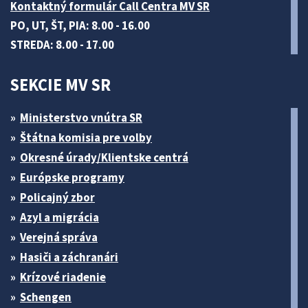
Kontaktný formulár Call Centra MV SR
PO, UT, ŠT, PIA: 8.00 - 16.00
STREDA: 8.00 - 17.00
SEKCIE MV SR
Ministerstvo vnútra SR
Štátna komisia pre volby
Okresné úrady/Klientske centrá
Európske programy
Policajný zbor
Azyl a migrácia
Verejná správa
Hasiči a záchranári
Krízové riadenie
Schengen