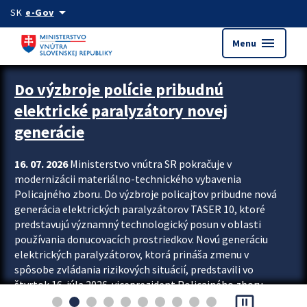
Preskocit na hlavný obsah
arrow_drop_down
SK
e-Gov
menu
Menu
Zastavit automatický posun upútavok
Do výzbroje polície pribudnú
elektrické paralyzátory novej
generácie
16. 07. 2026
Ministerstvo vnútra SR pokračuje v
modernizácii materiálno-technického vybavenia
Policajného zboru. Do výzbroje policajtov pribudne nová
generácia elektrických paralyzátorov TASER 10, ktoré
predstavujú významný technologický posun v oblasti
používania donucovacích prostriedkov. Novú generáciu
elektrických paralyzátorov, ktorá prináša zmenu v
spôsobe zvládania rizikových situácií, predstavili vo
štvrtok 16. júla 2026 viceprezident Policajného zboru
pause_presentation
Rastislav Polakovič a riaditeľ odboru výcviku...