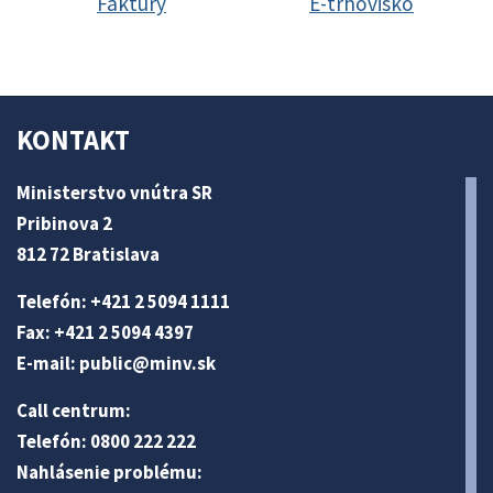
Faktúry
E-trhovisko
KONTAKT
Ministerstvo vnútra SR
Pribinova 2
812 72 Bratislava
Telefón: +421 2 5094 1111
Fax: +421 2 5094 4397
E-mail:
public@minv
.sk
Call centrum:
Telefón: 0800 222 222
Nahlásenie problému: