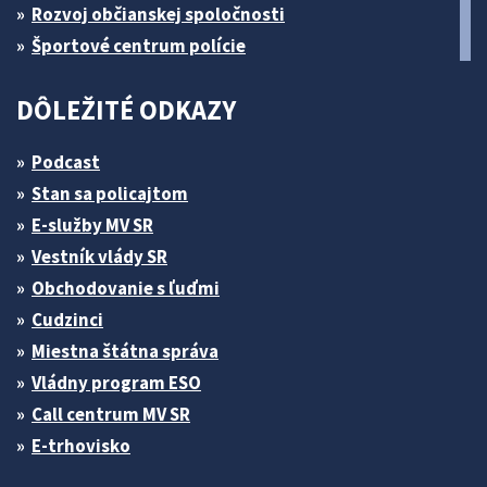
Rozvoj občianskej spoločnosti
Športové centrum polície
DÔLEŽITÉ ODKAZY
Podcast
Stan sa policajtom
E-služby MV SR
Vestník vlády SR
Obchodovanie s ľuďmi
Cudzinci
Miestna štátna správa
Vládny program ESO
Call centrum MV SR
E-trhovisko