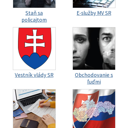
Staň sa
E-služby MV SR
policajtom
Vestník vlády SR
Obchodovanie s
ľuďmi