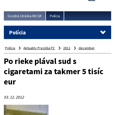
Viac
Úvodná stránka MV SR
Polícia
Polícia
Polícia
Aktuality Prezídia PZ
2012
december
Po rieke plával sud s
cigaretami za takmer 5 tisíc
eur
03. 12. 2012