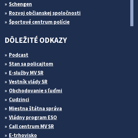
Schengen
Rozvoj občianskej spoločnosti
Športové centrum polície
DÔLEŽITÉ ODKAZY
Podcast
Stan sa policajtom
E-služby MV SR
Vestník vlády SR
Obchodovanie s ľuďmi
Cudzinci
Miestna štátna správa
Vládny program ESO
Call centrum MV SR
E-trhovisko