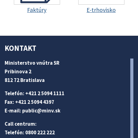
Faktúry
E-trhovisko
KONTAKT
Ministerstvo vnútra SR
Pribinova 2
812 72 Bratislava
Telefón: +421 2 5094 1111
Fax: +421 2 5094 4397
E-mail:
public@minv
.sk
Call centrum:
Telefón: 0800 222 222