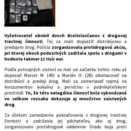
Vyšetrovateľ obvinil dvoch Bratislavčanov z drogovej
trestnej činnosti
. Tej sa mali dopustiť distribúciou a
predajom drog. Polícia
zorganizovala protidrogovú akciu,
pri ktorej oboch podozrivých zadržala spolu s drogami v
hodnote takmer 11 tisíc eur.
Podľa policajných zistení sa mal od začiatku tohto roku až
doposiaľ Marcel M. (40) a Marián O. (28) obohacovať na
distribúcii a predaji drog. Mali sa zameriavať najmä na
konzumentov kokaínu a pervitínu v podnikateľskom
prostredí.
To, že táto nelegálna činnosť bola vykonávaná
vo veľkom rozsahu dokazuje aj množstvo zaistených
drog
.
Za účelom zamedzenia pokračovania v drogovej trestnej
činnosti a zadržania jej páchateľov, ako aj drog,
zorganizovalo protidrogové oddelenie Úradu boja proti