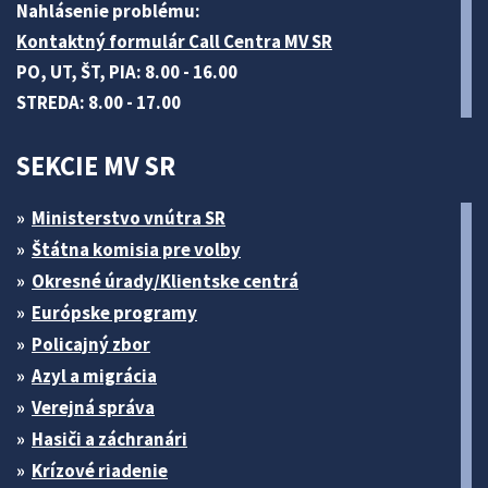
Nahlásenie problému:
Kontaktný formulár Call Centra MV SR
PO, UT, ŠT, PIA: 8.00 - 16.00
STREDA: 8.00 - 17.00
SEKCIE MV SR
Ministerstvo vnútra SR
Štátna komisia pre volby
Okresné úrady/Klientske centrá
Európske programy
Policajný zbor
Azyl a migrácia
Verejná správa
Hasiči a záchranári
Krízové riadenie