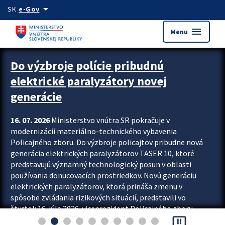
Preskocit na hlavný obsah
arrow_drop_down
SK
e-Gov
menu
Menu
Zastavit automatický posun upútavok
Do výzbroje polície pribudnú
elektrické paralyzátory novej
generácie
16. 07. 2026
Ministerstvo vnútra SR pokračuje v
modernizácii materiálno-technického vybavenia
Policajného zboru. Do výzbroje policajtov pribudne nová
generácia elektrických paralyzátorov TASER 10, ktoré
predstavujú významný technologický posun v oblasti
používania donucovacích prostriedkov. Novú generáciu
elektrických paralyzátorov, ktorá prináša zmenu v
spôsobe zvládania rizikových situácií, predstavili vo
štvrtok 16. júla 2026 viceprezident Policajného zboru
pause_presentation
Rastislav Polakovič a riaditeľ odboru výcviku...