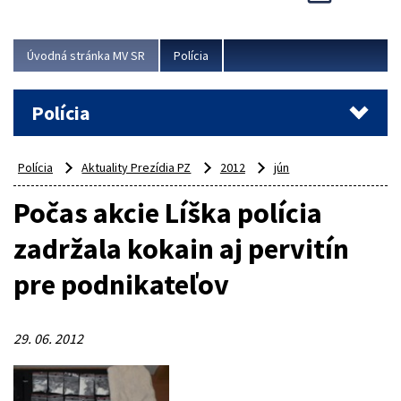
Viac
Úvodná stránka MV SR
Polícia
Polícia
Polícia
Aktuality Prezídia PZ
2012
jún
Počas akcie Líška polícia
zadržala kokain aj pervitín
pre podnikateľov
29. 06. 2012