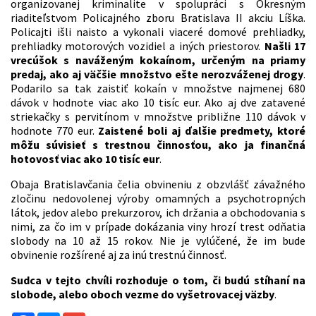
organizovanej kriminalite v spolupráci s Okresným
riaditeľstvom Policajného zboru Bratislava II akciu Líška.
Policajti išli naisto a vykonali viaceré domové prehliadky,
prehliadky motorových vozidiel a iných priestorov.
Našli 17
vrecúšok s naváženým kokaínom, určeným na priamy
predaj, ako aj väčšie množstvo ešte nerozváženej drogy
.
Podarilo sa tak zaistiť kokaín v množstve najmenej 680
dávok v hodnote viac ako 10 tisíc eur. Ako aj dve zatavené
striekačky s pervitínom v množstve približne 110 dávok v
hodnote 770 eur.
Zaistené boli aj ďalšie predmety, ktoré
môžu súvisieť s trestnou činnosťou, ako ja finančná
hotovosť viac ako 10 tisíc eur
.
Obaja Bratislavčania čelia obvineniu z obzvlášť závažného
zločinu nedovolenej výroby omamných a psychotropných
látok, jedov alebo prekurzorov, ich držania a obchodovania s
nimi, za čo im v prípade dokázania viny hrozí trest odňatia
slobody na 10 až 15 rokov. Nie je vylúčené, že im bude
obvinenie rozšírené aj za inú trestnú činnosť.
Sudca v tejto chvíli rozhoduje o tom, či budú stíhaní na
slobode, alebo oboch vezme do vyšetrovacej väzby
.