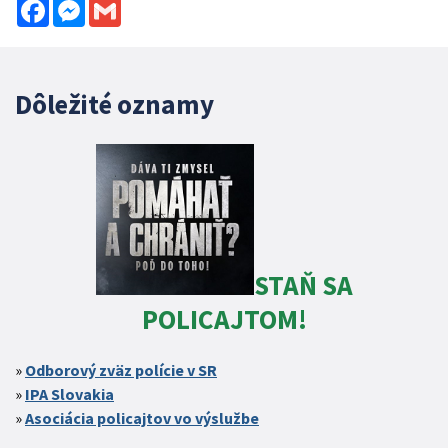
Facebook
Messenger
Gmail
Dôležité oznamy
STAŇ SA
POLICAJTOM!
Odborový zväz polície v SR
IPA Slovakia
Asociácia policajtov vo výslužbe