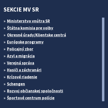
SEKCIE MV SR
Ministerstvo vnútra SR
Štátna komisia pre volby
Okresné úrady/Klientske centrá
Európske programy
Policajný zbor
Azyl a migrácia
Verejná správa
Hasiči a záchranári
Krízové riadenie
Schengen
Rozvoj občianskej spoločnosti
Športové centrum polície