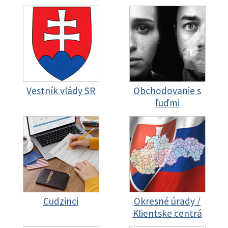
Vestník vlády SR
Obchodovanie s
ľuďmi
Cudzinci
Okresné úrady /
Klientske centrá