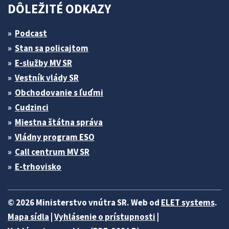
DÔLEŽITÉ ODKAZY
Podcast
Stan sa policajtom
E-služby MV SR
Vestník vlády SR
Obchodovanie s ľuďmi
Cudzinci
Miestna štátna správa
Vládny program ESO
Call centrum MV SR
E-trhovisko
© 2026 Ministerstvo vnútra SR. Web od
ELET systems
.
Mapa sídla
|
Vyhlásenie o prístupnosti
|