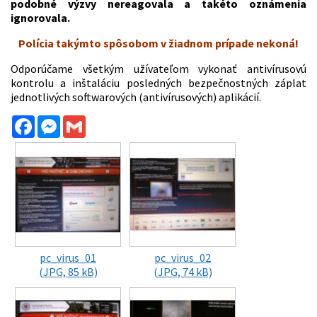
podobné výzvy nereagovala a takéto oznámenia
ignorovala.
Polícia takýmto spôsobom v žiadnom prípade nekoná!
Odporúčame všetkým užívateľom vykonať antivírusovú
kontrolu a inštaláciu posledných bezpečnostných záplat
jednotlivých softwarových (antivírusových) aplikácií.
Facebook
Messenger
Gmail
pc_virus_01
pc_virus_02
(JPG, 85 kB)
(JPG, 74 kB)