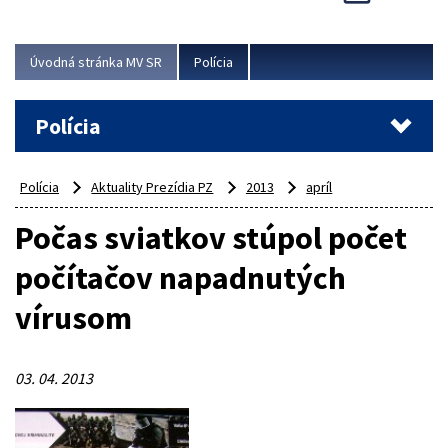
Viac
Úvodná stránka MV SR
Polícia
Polícia
Polícia
Aktuality Prezídia PZ
2013
apríl
Počas sviatkov stúpol počet
počítačov napadnutých
vírusom
03. 04. 2013