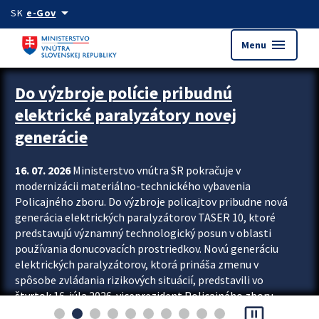
Preskocit na hlavný obsah
arrow_drop_down
SK
e-Gov
menu
Menu
Zastavit automatický posun upútavok
Do výzbroje polície pribudnú
elektrické paralyzátory novej
generácie
16. 07. 2026
Ministerstvo vnútra SR pokračuje v
modernizácii materiálno-technického vybavenia
Policajného zboru. Do výzbroje policajtov pribudne nová
generácia elektrických paralyzátorov TASER 10, ktoré
predstavujú významný technologický posun v oblasti
používania donucovacích prostriedkov. Novú generáciu
elektrických paralyzátorov, ktorá prináša zmenu v
spôsobe zvládania rizikových situácií, predstavili vo
štvrtok 16. júla 2026 viceprezident Policajného zboru
pause_presentation
Rastislav Polakovič a riaditeľ odboru výcviku...