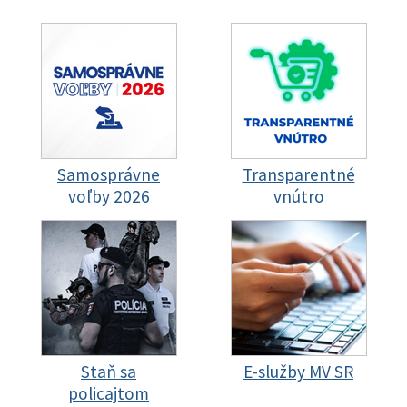
Samosprávne
Transparentné
voľby 2026
vnútro
Staň sa
E-služby MV SR
policajtom