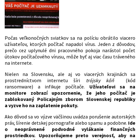
Počas veľkonočných sviatkov sa na políciu obrátilo viacero
užívateľov, ktorých počítač napadol vírus. Jeden z dôvodov,
prečo cez uplynulé dni pracovného pokoja narástol počet
útokov počítačového vírusu, môže byť aj viac času tráveného
na internete.
Nielen na Slovensku, ale aj vo viacerých krajinách sa
prostredníctvom internetu šíri
trójsky kôň
(kód
ransomware) a infikuje počítače.
Užívateľovi sa na
monitore zobrazí upozornenie, že jeho počítač je
zablokovaný Policajným zborom Slovenskej republiky
a vyzve ho na zaplatenie pokuty.
Ako dôvod sa vo výzve väčšinou uvádza porušenie autorských
práv, šírenie detskej pornografie alebo spamu a podobne.
Ide
o neoprávnené podvodné vylákanie finančných
prostriedkov. Upozorňujeme preto verejnosť, aby na