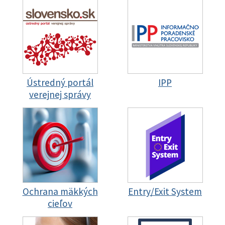
Ústredný portál
IPP
verejnej správy
Ochrana mäkkých
Entry/Exit System
cieľov