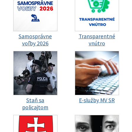
Samosprávne
Transparentné
voľby 2026
vnútro
Staň sa
E-služby MV SR
policajtom