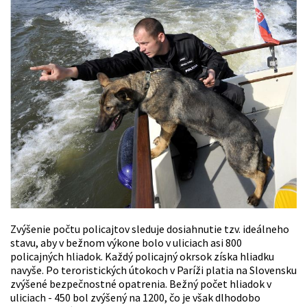
Zvýšenie počtu policajtov sleduje dosiahnutie tzv. ideálneho
stavu, aby v bežnom výkone bolo v uliciach asi 800
policajných hliadok. Každý policajný okrsok získa hliadku
navyše. Po teroristických útokoch v Paríži platia na Slovensku
zvýšené bezpečnostné opatrenia. Bežný počet hliadok v
uliciach - 450 bol zvýšený na 1200, čo je však dlhodobo