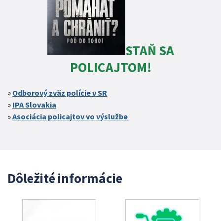
STAŇ SA
POLICAJTOM!
Odborový zväz polície v SR
IPA Slovakia
Asociácia policajtov vo výslužbe
Dôležité informácie