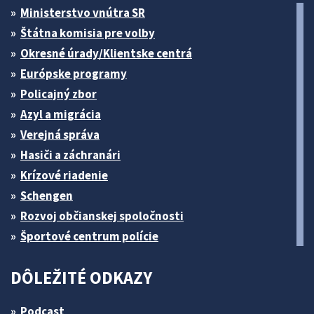
Ministerstvo vnútra SR
Štátna komisia pre volby
Okresné úrady/Klientske centrá
Európske programy
Policajný zbor
Azyl a migrácia
Verejná správa
Hasiči a záchranári
Krízové riadenie
Schengen
Rozvoj občianskej spoločnosti
Športové centrum polície
DÔLEŽITÉ ODKAZY
Podcast