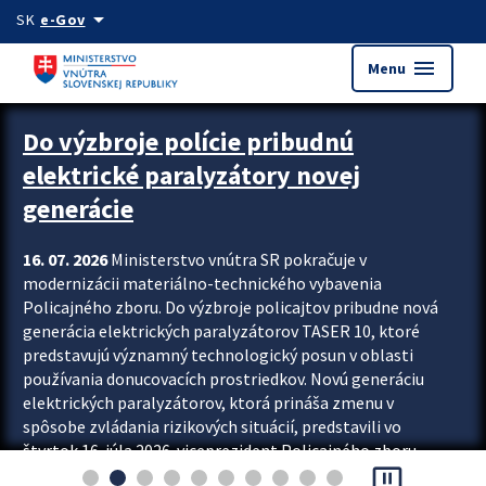
Preskocit na hlavný obsah
arrow_drop_down
SK
e-Gov
menu
Menu
Zastavit automatický posun upútavok
Do výzbroje polície pribudnú
elektrické paralyzátory novej
generácie
16. 07. 2026
Ministerstvo vnútra SR pokračuje v
modernizácii materiálno-technického vybavenia
Policajného zboru. Do výzbroje policajtov pribudne nová
generácia elektrických paralyzátorov TASER 10, ktoré
predstavujú významný technologický posun v oblasti
používania donucovacích prostriedkov. Novú generáciu
elektrických paralyzátorov, ktorá prináša zmenu v
spôsobe zvládania rizikových situácií, predstavili vo
štvrtok 16. júla 2026 viceprezident Policajného zboru
pause_presentation
Rastislav Polakovič a riaditeľ odboru výcviku...