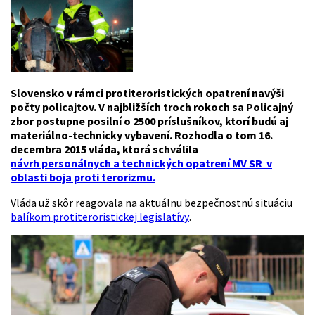
Slovensko v rámci protiteroristických opatrení navýši
počty policajtov. V najbližších troch rokoch sa Policajný
zbor postupne posilní o 2500 príslušníkov, ktorí budú aj
materiálno-technicky vybavení. Rozhodla o tom 16.
decembra 2015 vláda, ktorá schválila
návrh personálnych a technických opatrení MV SR v
oblasti boja proti terorizmu.
Vláda už skôr reagovala na aktuálnu bezpečnostnú situáciu
balíkom protiteroristickej legislatívy
.