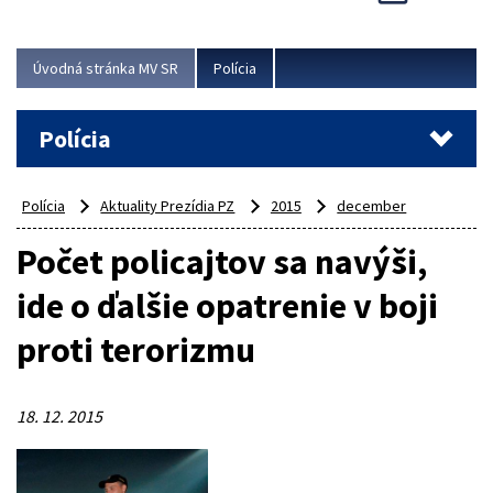
Viac
Úvodná stránka MV SR
Polícia
Polícia
Polícia
Aktuality Prezídia PZ
2015
december
Počet policajtov sa navýši,
ide o ďalšie opatrenie v boji
proti terorizmu
18. 12. 2015