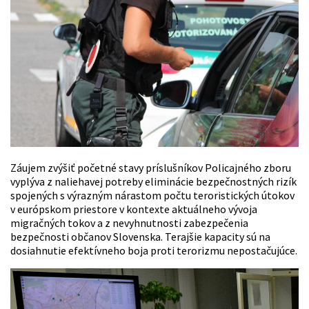
Záujem zvýšiť početné stavy príslušníkov Policajného zboru
vyplýva z naliehavej potreby eliminácie bezpečnostných rizík
spojených s výrazným nárastom počtu teroristických útokov
v európskom priestore v kontexte aktuálneho vývoja
migračných tokov a z nevyhnutnosti zabezpečenia
bezpečnosti občanov Slovenska. Terajšie kapacity sú na
dosiahnutie efektívneho boja proti terorizmu nepostačujúce.