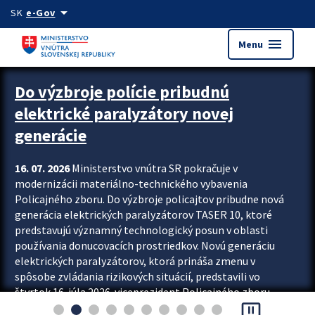
Preskocit na hlavný obsah
arrow_drop_down
SK
e-Gov
menu
Menu
Zastavit automatický posun upútavok
Do výzbroje polície pribudnú
elektrické paralyzátory novej
generácie
16. 07. 2026
Ministerstvo vnútra SR pokračuje v
modernizácii materiálno-technického vybavenia
Policajného zboru. Do výzbroje policajtov pribudne nová
generácia elektrických paralyzátorov TASER 10, ktoré
predstavujú významný technologický posun v oblasti
používania donucovacích prostriedkov. Novú generáciu
elektrických paralyzátorov, ktorá prináša zmenu v
spôsobe zvládania rizikových situácií, predstavili vo
štvrtok 16. júla 2026 viceprezident Policajného zboru
pause_presentation
Rastislav Polakovič a riaditeľ odboru výcviku...