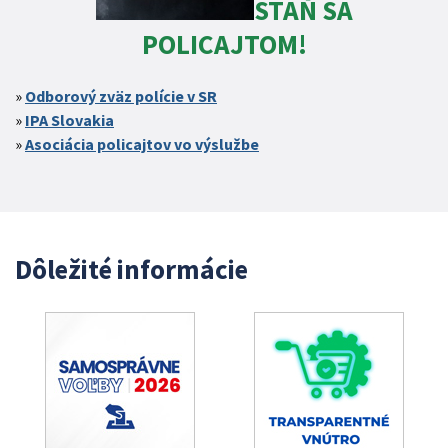
STAŇ SA
POLICAJTOM!
Odborový zväz polície v SR
IPA Slovakia
Asociácia policajtov vo výslužbe
Dôležité informácie