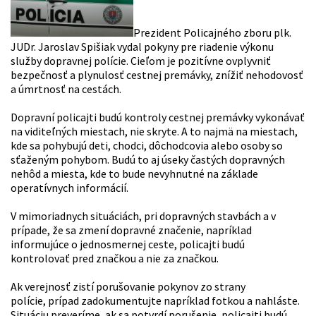
Prezident Policajného zboru plk.
JUDr. Jaroslav Spišiak vydal pokyny pre riadenie výkonu
služby dopravnej polície. Cieľom je pozitívne ovplyvniť
bezpečnosť a plynulosť cestnej premávky, znížiť nehodovosť
a úmrtnosť na cestách.
Dopravní policajti budú kontroly cestnej premávky vykonávať
na viditeľných miestach, nie skryte. A to najmä na miestach,
kde sa pohybujú deti, chodci, dôchodcovia alebo osoby so
sťaženým pohybom. Budú to aj úseky častých dopravných
nehôd a miesta, kde to bude nevyhnutné na základe
operatívnych informácií.
V mimoriadnych situáciách, pri dopravných stavbách a v
prípade, že sa zmení dopravné značenie, napríklad
informujúce o jednosmernej ceste, policajti budú
kontrolovať pred značkou a nie za značkou.
Ak verejnosť zistí porušovanie pokynov zo strany
polície, prípad zadokumentujte napríklad fotkou a nahláste.
Situáciu preveríme, ak sa potvrdí porušenie, policajti budú