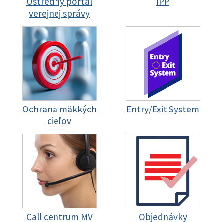
Ústredný portál
IPP
verejnej správy
Ochrana mäkkých
Entry/Exit System
cieľov
Call centrum MV
Objednávky