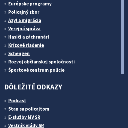
Európske programy
Policajný zbor
Azyl a migrácia
Verejná správa
Hasiči a záchranári
Krízové riadenie
Schengen
Rozvoj občianskej spoločnosti
Športové centrum polície
DÔLEŽITÉ ODKAZY
Podcast
Stan sa policajtom
E-služby MV SR
Vestník vlády SR