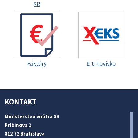
SR
Faktúry
E-trhovisko
KONTAKT
Ministerstvo vnútra SR
Pribinova 2
812 72 Bratislava