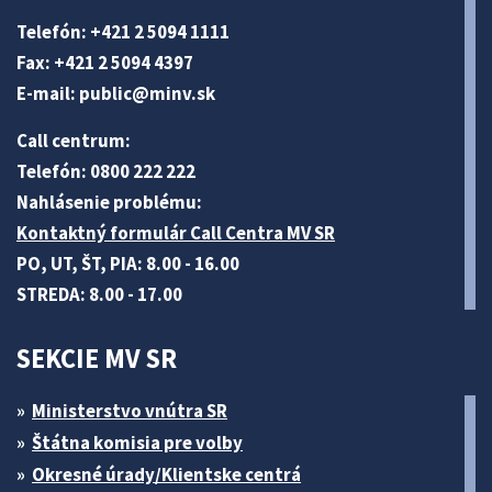
Telefón: +421 2 5094 1111
Fax: +421 2 5094 4397
E-mail:
public@minv
.sk
Call centrum:
Telefón: 0800 222 222
Nahlásenie problému:
Kontaktný formulár Call Centra MV SR
PO, UT, ŠT, PIA: 8.00 - 16.00
STREDA: 8.00 - 17.00
SEKCIE MV SR
Ministerstvo vnútra SR
Štátna komisia pre volby
Okresné úrady/Klientske centrá