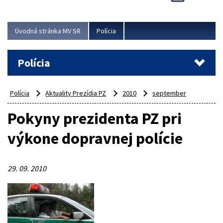
Viac
Úvodná stránka MV SR
Polícia
Polícia
Polícia
Aktuality Prezídia PZ
2010
september
Pokyny prezidenta PZ pri
výkone dopravnej polície
29. 09. 2010