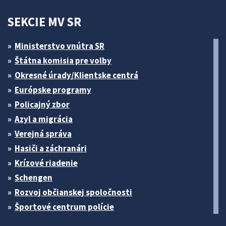
SEKCIE MV SR
Ministerstvo vnútra SR
Štátna komisia pre volby
Okresné úrady/Klientske centrá
Európske programy
Policajný zbor
Azyl a migrácia
Verejná správa
Hasiči a záchranári
Krízové riadenie
Schengen
Rozvoj občianskej spoločnosti
Športové centrum polície