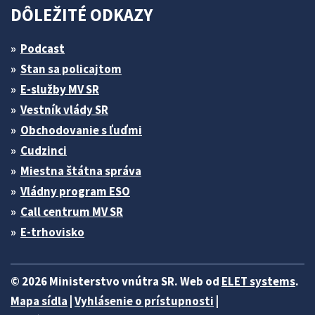
DÔLEŽITÉ ODKAZY
Podcast
Stan sa policajtom
E-služby MV SR
Vestník vlády SR
Obchodovanie s ľuďmi
Cudzinci
Miestna štátna správa
Vládny program ESO
Call centrum MV SR
E-trhovisko
© 2026 Ministerstvo vnútra SR. Web od
ELET systems
.
Mapa sídla
|
Vyhlásenie o prístupnosti
|