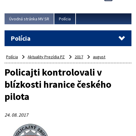
Viac
Úvodná stránka MV SR
Polícia
Polícia
Polícia
Aktuality Prezídia PZ
2017
august
Policajti kontrolovali v
blízkosti hranice českého
pilota
24. 08. 2017