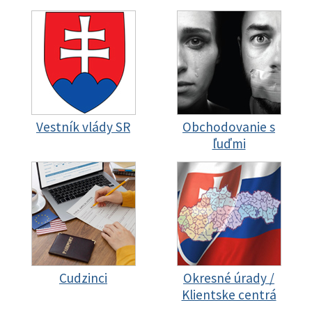
Vestník vlády SR
Obchodovanie s
ľuďmi
Cudzinci
Okresné úrady /
Klientske centrá