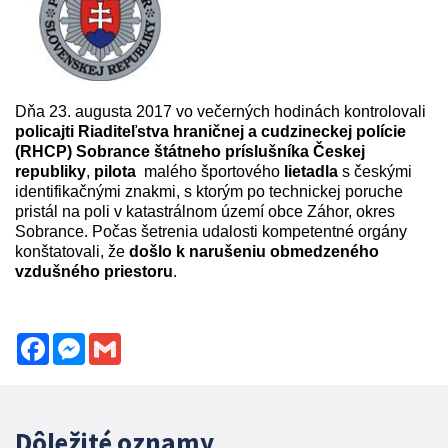
Dňa 23. augusta 2017 vo večerných hodinách kontrolovali
policajti Riaditeľstva hraničnej a cudzineckej polície
(RHCP) Sobrance
štátneho príslušníka Českej
republiky
,
pilota
malého športového
lietadla
s českými
identifikačnými znakmi, s ktorým po technickej poruche
pristál na poli v katastrálnom území obce Záhor, okres
Sobrance. Počas šetrenia udalosti kompetentné orgány
konštatovali, že
došlo k narušeniu obmedzeného
vzdušného priestoru
.
Facebook
Messenger
Gmail
Dôležité oznamy