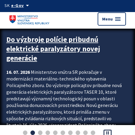
Preskocit na hlavný obsah
arrow_drop_down
SK
e-Gov
menu
Menu
Zastavit automatický posun upútavok
Do výzbroje polície pribudnú
elektrické paralyzátory novej
generácie
16. 07. 2026
Ministerstvo vnútra SR pokračuje v
modernizácii materiálno-technického vybavenia
Policajného zboru. Do výzbroje policajtov pribudne nová
generácia elektrických paralyzátorov TASER 10, ktoré
predstavujú významný technologický posun v oblasti
používania donucovacích prostriedkov. Novú generáciu
elektrických paralyzátorov, ktorá prináša zmenu v
spôsobe zvládania rizikových situácií, predstavili vo
štvrtok 16. júla 2026 viceprezident Policajného zboru
pause_presentation
Rastislav Polakovič a riaditeľ odboru výcviku...