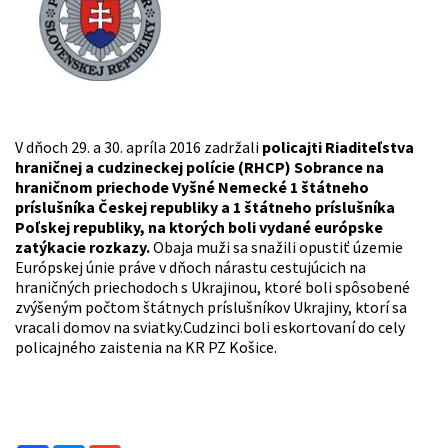
V dňoch 29. a 30. apríla 2016 zadržali
policajti Riaditeľstva
hraničnej a cudzineckej polície (RHCP) Sobrance
na
hraničnom priechode Vyšné Nemecké 1 štátneho
príslušníka Českej republiky a 1 štátneho príslušníka
Poľskej republiky, na ktorých boli vydané európske
zatýkacie rozkazy.
Obaja muži sa snažili opustiť územie
Európskej únie práve v dňoch nárastu cestujúcich na
hraničných priechodoch s Ukrajinou, ktoré boli spôsobené
zvýšeným počtom štátnych príslušníkov Ukrajiny, ktorí sa
vracali domov na sviatky.Cudzinci boli eskortovaní do cely
policajného zaistenia na KR PZ Košice.