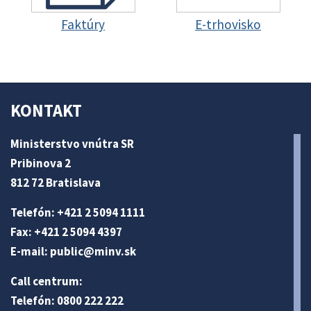
Faktúry
E-trhovisko
KONTAKT
Ministerstvo vnútra SR
Pribinova 2
812 72 Bratislava
Telefón: +421 2 5094 1111
Fax: +421 2 5094 4397
E-mail:
public@minv
.sk
Call centrum:
Telefón: 0800 222 222