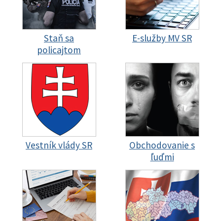
Staň sa
E-služby MV SR
policajtom
Vestník vlády SR
Obchodovanie s
ľuďmi