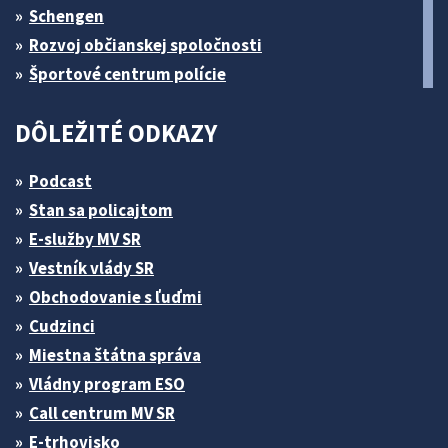
Schengen
Rozvoj občianskej spoločnosti
Športové centrum polície
DÔLEŽITÉ ODKAZY
Podcast
Stan sa policajtom
E-služby MV SR
Vestník vlády SR
Obchodovanie s ľuďmi
Cudzinci
Miestna štátna správa
Vládny program ESO
Call centrum MV SR
E-trhovisko