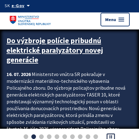
Preskocit na hlavný obsah
arrow_drop_down
SK
e-Gov
menu
Menu
Zastavit automatický posun upútavok
Do výzbroje polície pribudnú
elektrické paralyzátory novej
generácie
16. 07. 2026
Ministerstvo vnútra SR pokračuje v
modernizácii materiálno-technického vybavenia
Policajného zboru. Do výzbroje policajtov pribudne nová
generácia elektrických paralyzátorov TASER 10, ktoré
predstavujú významný technologický posun v oblasti
používania donucovacích prostriedkov. Novú generáciu
elektrických paralyzátorov, ktorá prináša zmenu v
spôsobe zvládania rizikových situácií, predstavili vo
štvrtok 16. júla 2026 viceprezident Policajného zboru
pause_presentation
Rastislav Polakovič a riaditeľ odboru výcviku...