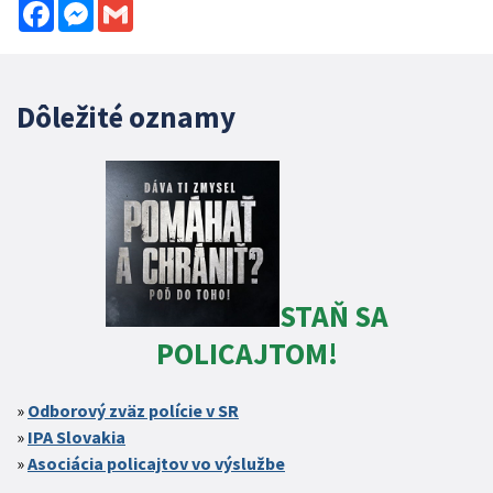
Facebook
Messenger
Gmail
Dôležité oznamy
STAŇ SA
POLICAJTOM!
Odborový zväz polície v SR
IPA Slovakia
Asociácia policajtov vo výslužbe