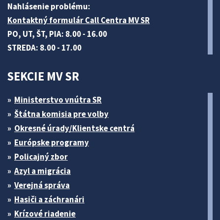
Nahlásenie problému:
Kontaktný formulár Call Centra MV SR
PO, UT, ŠT, PIA: 8.00 - 16.00
STREDA: 8.00 - 17.00
SEKCIE MV SR
Ministerstvo vnútra SR
Štátna komisia pre volby
Okresné úrady/Klientske centrá
Európske programy
Policajný zbor
Azyl a migrácia
Verejná správa
Hasiči a záchranári
Krízové riadenie