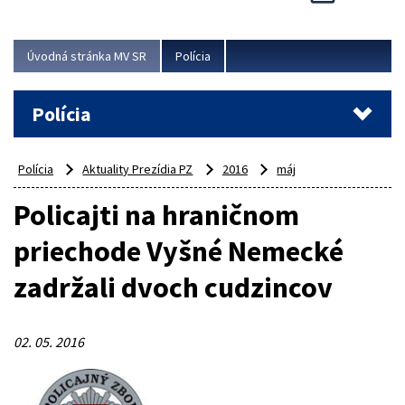
Viac
Úvodná stránka MV SR
Polícia
Polícia
Polícia
Aktuality Prezídia PZ
2016
máj
Policajti na hraničnom
priechode Vyšné Nemecké
zadržali dvoch cudzincov
02. 05. 2016