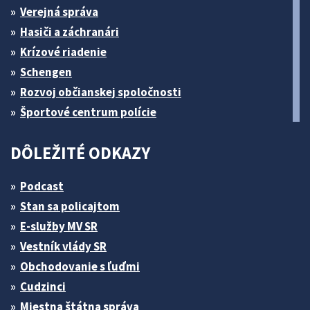
Verejná správa
Hasiči a záchranári
Krízové riadenie
Schengen
Rozvoj občianskej spoločnosti
Športové centrum polície
DÔLEŽITÉ ODKAZY
Podcast
Stan sa policajtom
E-služby MV SR
Vestník vlády SR
Obchodovanie s ľuďmi
Cudzinci
Miestna štátna správa