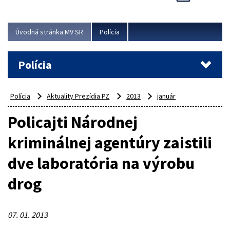
Viac
Úvodná stránka MV SR
Polícia
Polícia
Polícia
Aktuality Prezídia PZ
2013
január
Policajti Národnej
kriminálnej agentúry zaistili
dve laboratória na výrobu
drog
07. 01. 2013