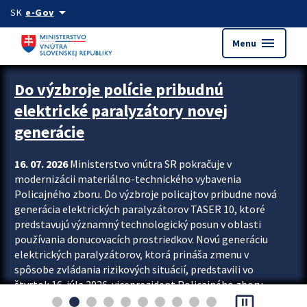
Preskocit na hlavný obsah
arrow_drop_down
SK
e-Gov
menu
Menu
Zastavit automatický posun upútavok
Do výzbroje polície pribudnú
elektrické paralyzátory novej
generácie
16. 07. 2026
Ministerstvo vnútra SR pokračuje v
modernizácii materiálno-technického vybavenia
Policajného zboru. Do výzbroje policajtov pribudne nová
generácia elektrických paralyzátorov TASER 10, ktoré
predstavujú významný technologický posun v oblasti
používania donucovacích prostriedkov. Novú generáciu
elektrických paralyzátorov, ktorá prináša zmenu v
spôsobe zvládania rizikových situácií, predstavili vo
štvrtok 16. júla 2026 viceprezident Policajného zboru
pause_presentation
Rastislav Polakovič a riaditeľ odboru výcviku...