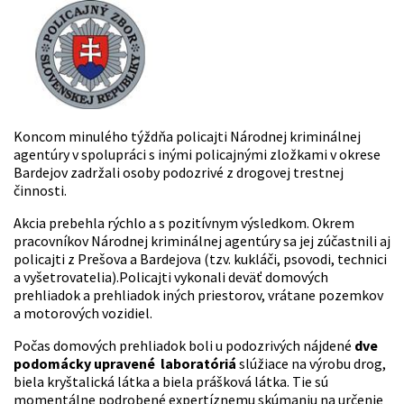
Koncom minulého týždňa policajti Národnej kriminálnej
agentúry v spolupráci s inými policajnými zložkami v okrese
Bardejov zadržali osoby podozrivé z drogovej trestnej
činnosti.
Akcia prebehla rýchlo a s pozitívnym výsledkom. Okrem
pracovníkov Národnej kriminálnej agentúry sa jej zúčastnili aj
policajti z Prešova a Bardejova (tzv. kukláči, psovodi, technici
a vyšetrovatelia).Policajti vykonali deväť domových
prehliadok a prehliadok iných priestorov, vrátane pozemkov
a motorových vozidiel.
Počas domových prehliadok boli u podozrivých nájdené
dve
podomácky upravené laboratóriá
slúžiace na výrobu drog,
biela kryštalická látka a biela prášková látka. Tie sú
momentálne podrobené expertíznemu skúmaniu na určenie