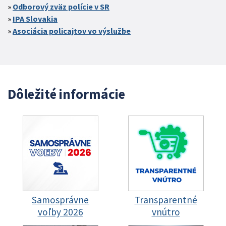
Odborový zväz polície v SR
IPA Slovakia
Asociácia policajtov vo výslužbe
Dôležité informácie
Samosprávne
Transparentné
voľby 2026
vnútro