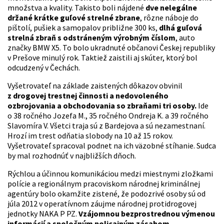
množstva a kvality. Takisto boli nájdené
dve nelegálne
držané krátke guľové strelné zbrane
, rôzne náboje do
pištolí, pušiek a samopalov približne 300 ks,
dlhá guľová
strelná zbraň s odstráneným výrobným číslom
, auto
značky BMW X5. To bolo ukradnuté občanovi Českej republiky
v Prešove minulý rok. Taktiež zaistili aj skúter, ktorý bol
odcudzený v Čechách.
Vyšetrovateľ na základe zaistených dôkazov obvinil
z drogovej trestnej činnosti a nedovoleného
ozbrojovania a obchodovania so zbraňami tri osoby.
Ide
o 38 ročného Jozefa M., 35 ročného Ondreja K. a 39 ročného
Slavomíra V. Všetci traja sú z Bardejova a sú nezamestnaní.
Hrozí im trest odňatia slobody na 10 až 15 rokov.
Vyšetrovateľ spracoval podnet na ich väzobné stíhanie. Sudca
by mal rozhodnúť v najbližších dňoch.
Rýchlou a účinnou komunikáciou medzi miestnymi zložkami
polície a regionálnym pracoviskom národnej kriminálnej
agentúry bolo okamžite zistené, že podozrivé osoby sú od
júla 2012 v operatívnom záujme národnej protidrogovej
jednotky NAKA P PZ.
Vzájomnou bezprostrednou výmenou
informácií a spoločným policajným zásahom