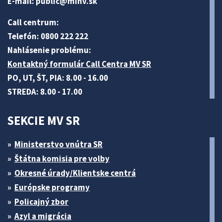
E-mail:
public@minv
.sk
Call centrum:
Telefón: 0800 222 222
Nahlásenie problému:
Kontaktný formulár Call Centra MV SR
PO, UT, ŠT, PIA: 8.00 - 16.00
STREDA: 8.00 - 17.00
SEKCIE MV SR
Ministerstvo vnútra SR
Štátna komisia pre volby
Okresné úrady/Klientske centrá
Európske programy
Policajný zbor
Azyl a migrácia