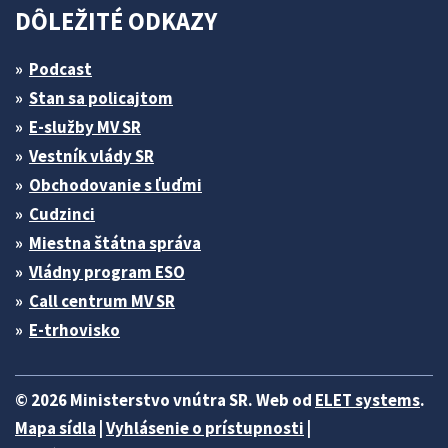
DÔLEŽITÉ ODKAZY
Podcast
Stan sa policajtom
E-služby MV SR
Vestník vlády SR
Obchodovanie s ľuďmi
Cudzinci
Miestna štátna správa
Vládny program ESO
Call centrum MV SR
E-trhovisko
© 2026 Ministerstvo vnútra SR. Web od
ELET systems
.
Mapa sídla
|
Vyhlásenie o prístupnosti
|