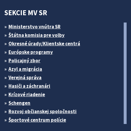
SEKCIE MV SR
Ministerstvo vnútra SR
Štátna komisia pre volby
Okresné úrady/Klientske centrá
Európske programy
Policajný zbor
Azyl a migrácia
Verejná správa
Hasiči a záchranári
Krízové riadenie
Schengen
Rozvoj občianskej spoločnosti
Športové centrum polície