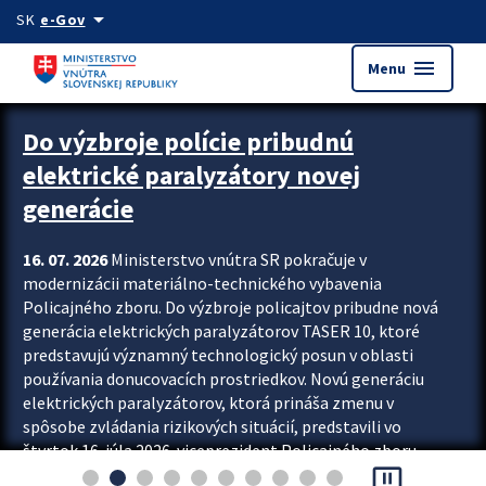
Preskocit na hlavný obsah
arrow_drop_down
SK
e-Gov
menu
Menu
Zastavit automatický posun upútavok
Do výzbroje polície pribudnú
elektrické paralyzátory novej
generácie
16. 07. 2026
Ministerstvo vnútra SR pokračuje v
modernizácii materiálno-technického vybavenia
Policajného zboru. Do výzbroje policajtov pribudne nová
generácia elektrických paralyzátorov TASER 10, ktoré
predstavujú významný technologický posun v oblasti
používania donucovacích prostriedkov. Novú generáciu
elektrických paralyzátorov, ktorá prináša zmenu v
spôsobe zvládania rizikových situácií, predstavili vo
štvrtok 16. júla 2026 viceprezident Policajného zboru
pause_presentation
Rastislav Polakovič a riaditeľ odboru výcviku...