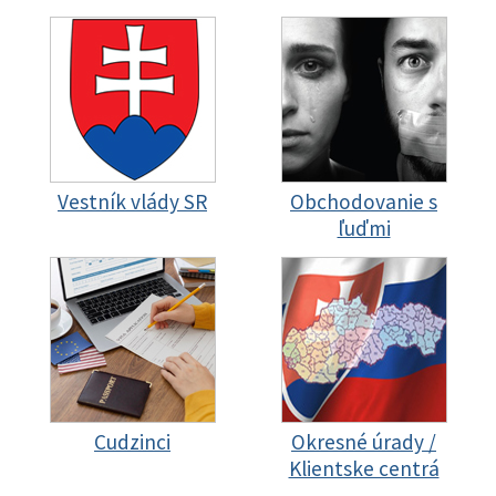
Vestník vlády SR
Obchodovanie s
ľuďmi
Cudzinci
Okresné úrady /
Klientske centrá