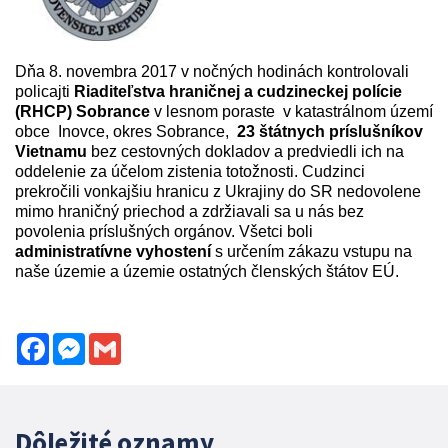
Dňa 8. novembra 2017 v nočných hodinách kontrolovali
policajti
Riaditeľstva hraničnej a cudzineckej polície
(RHCP) Sobrance
v lesnom poraste v katastrálnom území
obce Inovce, okres Sobrance,
23 štátnych príslušníkov
Vietnamu
bez cestovných dokladov a predviedli ich na
oddelenie za účelom zistenia totožnosti. Cudzinci
prekročili vonkajšiu hranicu z Ukrajiny do SR nedovolene
mimo hraničný priechod a zdržiavali sa u nás bez
povolenia príslušných orgánov. Všetci boli
administratívne vyhostení
s určením zákazu vstupu na
naše územie a územie ostatných členských štátov EÚ.
Facebook
Messenger
Gmail
Dôležité oznamy