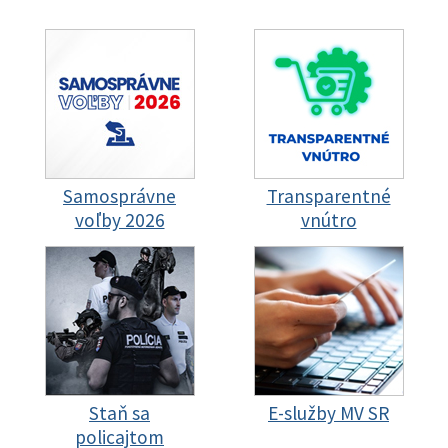
Samosprávne
Transparentné
voľby 2026
vnútro
Staň sa
E-služby MV SR
policajtom