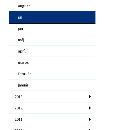
august
júl
jún
máj
apríl
marec
február
január
2013
2012
2011