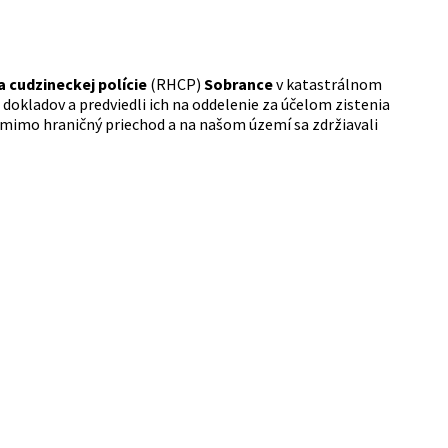
a cudzineckej polície
(RHCP)
Sobrance
v katastrálnom
dokladov a predviedli ich na oddelenie za účelom zistenia
e mimo hraničný priechod a na našom území sa zdržiavali