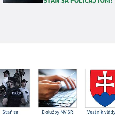
STAŇ SA POLICAJTOM!
Staň sa
E-služby MV SR
Vestník vlád