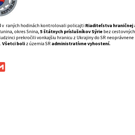
4 v raných hodinách kontrolovali policajti
Riaditeľstva hraničnej 
unina, okres Snina,
5 štátnych príslušníkov Sýrie
bez cestovných 
Cudzinci prekročili vonkajšiu hranicu z Ukrajiny do SR neoprávnen
.
Všetci boli
z územia SR
administratívne vyhostení.
ok
ssenger
Gmail