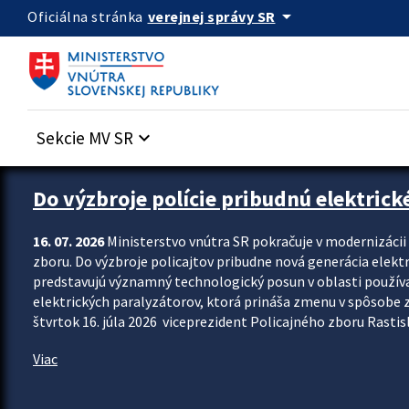
Preskocit na hlavný obsah
arrow_drop_down
verejnej správy SR
Oficiálna stránka
Sekcie MV SR
keyboard_arrow_down
Zastavit automatický posun upútavok
Do výzbroje polície pribudnú elektrick
16. 07. 2026
Ministerstvo vnútra SR pokračuje v modernizáci
zboru. Do výzbroje policajtov pribudne nová generácia elekt
predstavujú významný technologický posun v oblasti použív
elektrických paralyzátorov, ktorá prináša zmenu v spôsobe zvl
štvrtok 16. júla 2026 viceprezident Policajného zboru Rastisla
Viac