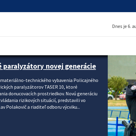
Dnes je 6. 
é paralyzátory novej generácie
i materiálno-technického vybavenia Policajného
rických paralyzátorov TASER 10, ktoré
ania donucovacích prostriedkov. Novú generáciu
ádania rizikových situácií, predstavili vo
v Polakovič a riaditeľ odboru výcviku...