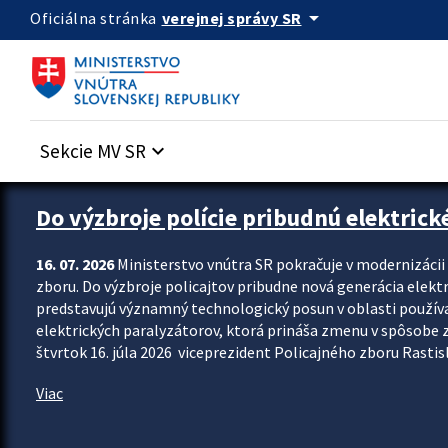
Preskocit na hlavný obsah
arrow_drop_down
verejnej správy SR
Oficiálna stránka
Sekcie MV SR
keyboard_arrow_down
Zastavit automatický posun upútavok
Do výzbroje polície pribudnú elektrick
16. 07. 2026
Ministerstvo vnútra SR pokračuje v modernizáci
zboru. Do výzbroje policajtov pribudne nová generácia elekt
predstavujú významný technologický posun v oblasti použív
elektrických paralyzátorov, ktorá prináša zmenu v spôsobe zvl
štvrtok 16. júla 2026 viceprezident Policajného zboru Rastisla
Viac