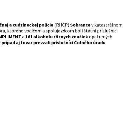
čnej a cudzineckej polície
(RHCP)
Sobrance
v katastrálnom
a, ktorého vodičom a spolujazdcom boli štátni príslušníci
COMPLIMENT
a
16 l alkoholu rôznych značiek
opatrených
i
prípad aj tovar prevzali príslušníci Colného úradu