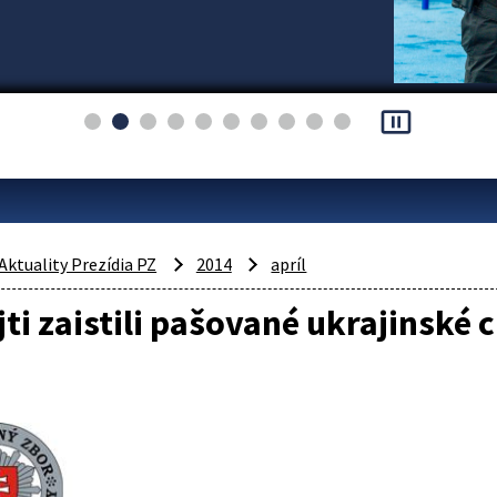
pause_presentation
Aktuality Prezídia PZ
2014
apríl
jti zaistili pašované ukrajinské 