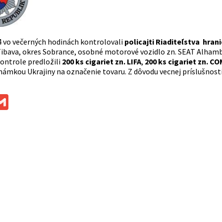
4 vo večerných hodinách kontrolovali
policajti Riaditeľstva hrani
ibava, okres Sobrance, osobné motorové vozidlo zn. SEAT Alhambr
kontrole predložili
200 ks cigariet zn. LIFA
,
200 ks cigariet zn. 
ámkou Ukrajiny na označenie tovaru. Z dôvodu vecnej príslušnost
ok
ssenger
Gmail