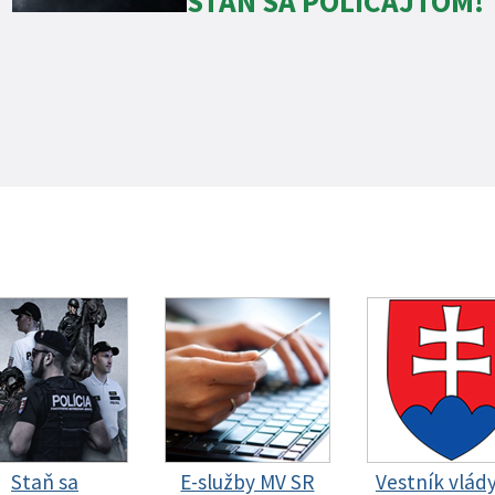
STAŇ SA POLICAJTOM!
Staň sa
E-služby MV SR
Vestník vlád