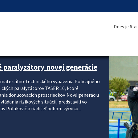
Dnes je 6. 
é paralyzátory novej generácie
i materiálno-technického vybavenia Policajného
rických paralyzátorov TASER 10, ktoré
ania donucovacích prostriedkov. Novú generáciu
ádania rizikových situácií, predstavili vo
v Polakovič a riaditeľ odboru výcviku...