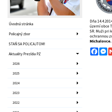
Dňa 14.4.201
Úvodná stránka
území obce T
SR. Muži pri 
Policajný zbor
ochrannou zn
Michalovce.
STAŇ SA POLICAJTOM!
Facebo
Me
Aktuality Prezídia PZ
2026
2025
2024
2023
2022