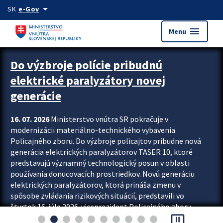
Preskocit na hlavný obsah
arrow_drop_down
SK
e-Gov
menu
Menu
Zastavit automatický posun upútavok
Do výzbroje polície pribudnú
elektrické paralyzátory novej
generácie
16. 07. 2026
Ministerstvo vnútra SR pokračuje v
modernizácii materiálno-technického vybavenia
Policajného zboru. Do výzbroje policajtov pribudne nová
generácia elektrických paralyzátorov TASER 10, ktoré
predstavujú významný technologický posun v oblasti
používania donucovacích prostriedkov. Novú generáciu
elektrických paralyzátorov, ktorá prináša zmenu v
spôsobe zvládania rizikových situácií, predstavili vo
štvrtok 16. júla 2026 viceprezident Policajného zboru
pause_presentation
Rastislav Polakovič a riaditeľ odboru výcviku...