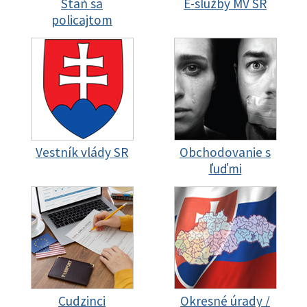
Staň sa
E-služby MV SR
policajtom
Vestník vlády SR
Obchodovanie s
ľuďmi
Cudzinci
Okresné úrady /