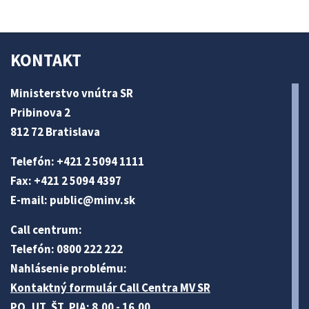
KONTAKT
Ministerstvo vnútra SR
Pribinova 2
812 72 Bratislava
Telefón: +421 2 5094 1111
Fax: +421 2 5094 4397
E-mail:
public@minv
.sk
Call centrum:
Telefón: 0800 222 222
Nahlásenie problému:
Kontaktný formulár Call Centra MV SR
PO, UT, ŠT, PIA: 8.00 - 16.00