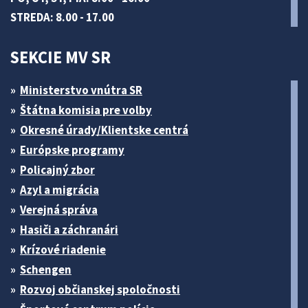
STREDA: 8.00 - 17.00
SEKCIE MV SR
Ministerstvo vnútra SR
Štátna komisia pre volby
Okresné úrady/Klientske centrá
Európske programy
Policajný zbor
Azyl a migrácia
Verejná správa
Hasiči a záchranári
Krízové riadenie
Schengen
Rozvoj občianskej spoločnosti