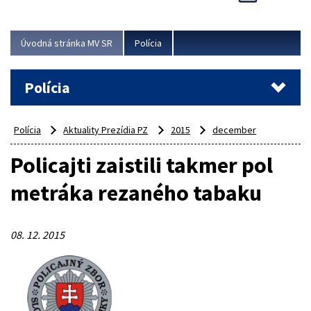
Viac
Úvodná stránka MV SR
Polícia
Polícia
Polícia
Aktuality Prezídia PZ
2015
december
Policajti zaistili takmer pol
metráka rezaného tabaku
08. 12. 2015