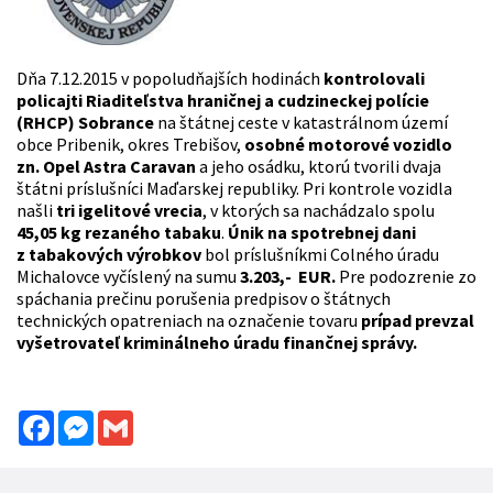
Dňa 7.12.2015 v popoludňajších hodinách
kontrolovali
policajti Riaditeľstva hraničnej a cudzineckej polície
(RHCP) Sobrance
na štátnej ceste v katastrálnom území
obce Pribenik, okres Trebišov,
osobné motorové vozidlo
zn. Opel Astra Caravan
a jeho osádku, ktorú tvorili dvaja
štátni príslušníci Maďarskej republiky. Pri kontrole vozidla
našli
tri igelitové vrecia
, v ktorých sa nachádzalo spolu
45,05 kg rezaného tabaku
.
Únik na spotrebnej dani
z tabakových výrobkov
bol príslušníkmi Colného úradu
Michalovce vyčíslený na sumu
3.203,- EUR.
Pre podozrenie zo
spáchania prečinu porušenia predpisov o štátnych
technických opatreniach na označenie tovaru
prípad prevzal
vyšetrovateľ
kriminálneho úradu finančnej správy.
Facebook
Messenger
Gmail