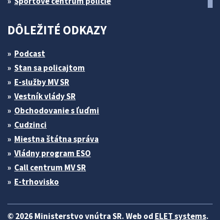
Športové centrum polície
DÔLEŽITÉ ODKAZY
Podcast
Stan sa policajtom
E-služby MV SR
Vestník vlády SR
Obchodovanie s ľuďmi
Cudzinci
Miestna štátna správa
Vládny program ESO
Call centrum MV SR
E-trhovisko
© 2026 Ministerstvo vnútra SR. Web od
ELET systems
.