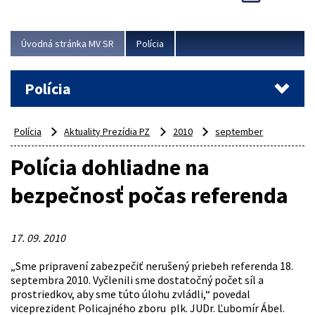
Viac
Úvodná stránka MV SR
Polícia
Polícia
Polícia
Aktuality Prezídia PZ
2010
september
Polícia dohliadne na
bezpečnosť počas referenda
17. 09. 2010
„Sme pripravení zabezpečiť nerušený priebeh referenda 18.
septembra 2010. Vyčlenili sme dostatočný počet síl a
prostriedkov, aby sme túto úlohu zvládli,“ povedal
viceprezident Policajného zboru plk. JUDr. Ľubomír Ábel.