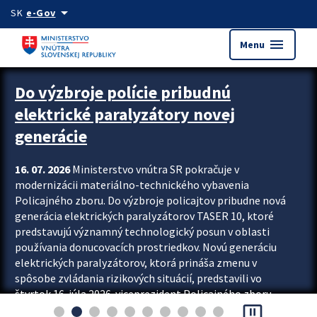
Preskocit na hlavný obsah
arrow_drop_down
SK
e-Gov
menu
Menu
Zastavit automatický posun upútavok
Do výzbroje polície pribudnú
elektrické paralyzátory novej
generácie
16. 07. 2026
Ministerstvo vnútra SR pokračuje v
modernizácii materiálno-technického vybavenia
Policajného zboru. Do výzbroje policajtov pribudne nová
generácia elektrických paralyzátorov TASER 10, ktoré
predstavujú významný technologický posun v oblasti
používania donucovacích prostriedkov. Novú generáciu
elektrických paralyzátorov, ktorá prináša zmenu v
spôsobe zvládania rizikových situácií, predstavili vo
štvrtok 16. júla 2026 viceprezident Policajného zboru
pause_presentation
Rastislav Polakovič a riaditeľ odboru výcviku...