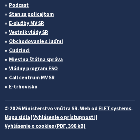
Podcast
Stan sa policajtom
E-služby MV SR
Vestník vlády SR
Obchodovanie s ľuďmi
Cudzinci
Miestna štátna správa
Vládny program ESO
Call centrum MV SR
E-trhovisko
© 2026 Ministerstvo vnútra SR. Web od
ELET systems
.
Mapa sídla
|
Vyhlásenie o prístupnosti
|
Vyhlásenie o cookies (PDF, 398 kB)