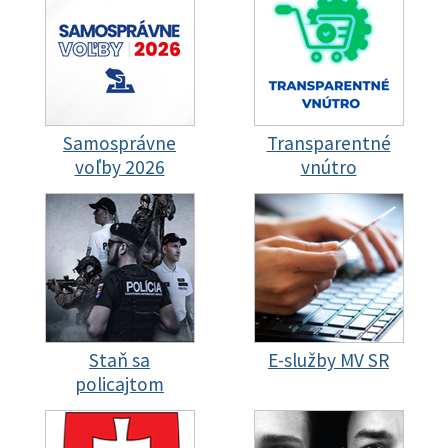
Samosprávne
Transparentné
voľby 2026
vnútro
Staň sa
E-služby MV SR
policajtom