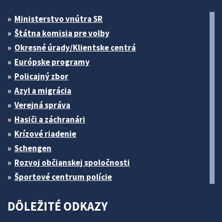
Ministerstvo vnútra SR
Štátna komisia pre volby
Okresné úrady/Klientske centrá
Európske programy
Policajný zbor
Azyl a migrácia
Verejná správa
Hasiči a záchranári
Krízové riadenie
Schengen
Rozvoj občianskej spoločnosti
Športové centrum polície
DÔLEŽITÉ ODKAZY