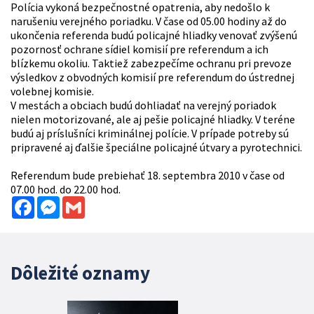
Polícia vykoná bezpečnostné opatrenia, aby nedošlo k
narušeniu verejného poriadku. V čase od 05.00 hodiny až do
ukončenia referenda budú policajné hliadky venovať zvýšenú
pozornosť ochrane sídiel komisií pre referendum a ich
blízkemu okoliu. Taktiež zabezpečíme ochranu pri prevoze
výsledkov z obvodných komisií pre referendum do ústrednej
volebnej komisie.
V mestách a obciach budú dohliadať na verejný poriadok
nielen motorizované, ale aj pešie policajné hliadky. V teréne
budú aj príslušníci kriminálnej polície. V prípade potreby sú
pripravené aj ďalšie špeciálne policajné útvary a pyrotechnici.
Referendum bude prebiehať 18. septembra 2010 v čase od
07.00 hod. do 22.00 hod.
Facebook
Messenger
Gmail
Dôležité oznamy