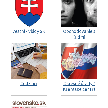
Vestník vlády SR
Obchodovanie s
ľuďmi
Cudzinci
Okresné úrady /
Klientske centrá