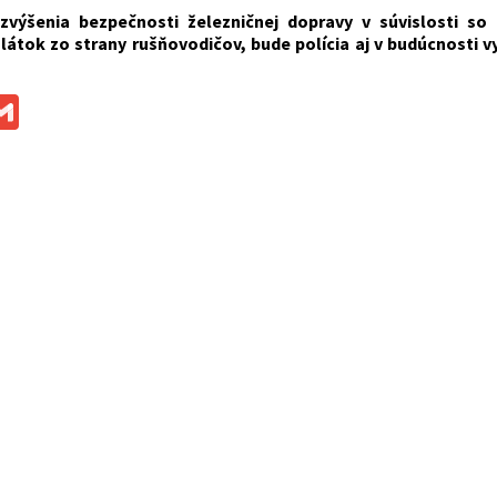
výšenia bezpečnosti železničnej dopravy v súvislosti so
látok zo strany rušňovodičov, bude polícia aj v budúcnosti
ok
ssenger
Gmail