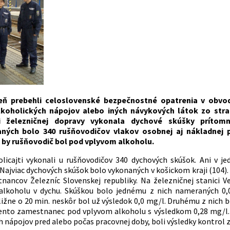
eň prebehli celoslovenské bezpečnostné opatrenia v obvo
lkoholických nápojov alebo iných návykových látok zo stra
i železničnej dopravy vykonala dychové skúšky prítom
ných bolo 340 rušňovodičov vlakov osobnej aj nákladnej 
y by rušňovodič bol pod vplyvom alkoholu.
olicajti vykonali u rušňovodičov 340 dychových skúšok. Ani v 
Najviac dychových skúšok bolo vykonaných v košickom kraji (104). 
nancov Železníc Slovenskej republiky. Na železničnej stanici Ve
alkoholu v dychu. Skúškou bolo jednému z nich nameraných 0,
ližne o 20 min. neskôr bol už výsledok 0,0 mg/l. Druhému z nich
ento zamestnanec pod vplyvom alkoholu s výsledkom 0,28 mg/l. S
h nápojov pred alebo počas pracovnej doby, boli výsledky kontrol 