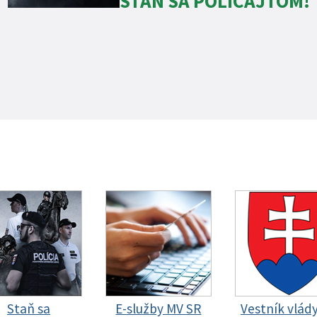
STAŇ SA POLICAJTOM!
Staň sa
E-služby MV SR
Vestník vlád