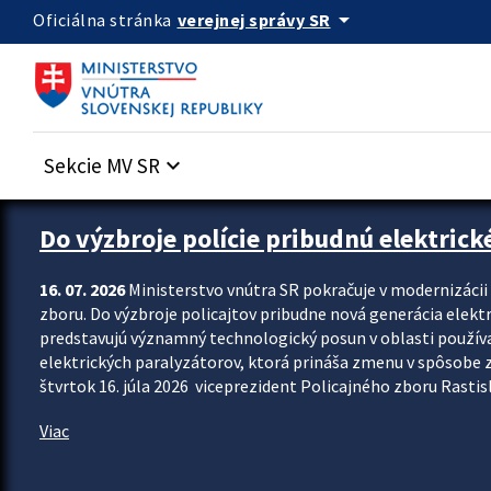
Preskocit na hlavný obsah
arrow_drop_down
verejnej správy SR
Oficiálna stránka
Sekcie MV SR
keyboard_arrow_down
Zastavit automatický posun upútavok
Do výzbroje polície pribudnú elektrick
16. 07. 2026
Ministerstvo vnútra SR pokračuje v modernizáci
zboru. Do výzbroje policajtov pribudne nová generácia elekt
predstavujú významný technologický posun v oblasti použív
elektrických paralyzátorov, ktorá prináša zmenu v spôsobe zvl
štvrtok 16. júla 2026 viceprezident Policajného zboru Rastisla
Viac