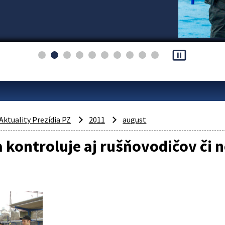
pause_presentation
Aktuality Prezídia PZ
2011
august
a kontroluje aj rušňovodičov či