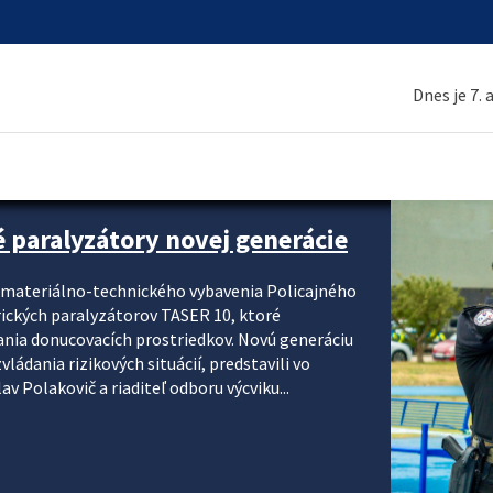
Dnes je 7.
é paralyzátory novej generácie
i materiálno-technického vybavenia Policajného
rických paralyzátorov TASER 10, ktoré
ania donucovacích prostriedkov. Novú generáciu
ádania rizikových situácií, predstavili vo
v Polakovič a riaditeľ odboru výcviku...