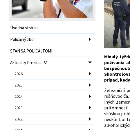
Úvodná stránka
Policajný zbor
STAŇ SA POLICAJTOM!
Minulý týžd
požívania a
Aktuality Prezídia PZ
bezpečnost
2026
Skontrolova
prípad, ked
2025
Železniční p
rušňovodiča. 
2024
iných zamest
prítomnosť 
2023
skúškou prib
2022
neskôr bol t
alkoholickýc