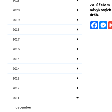
2021
Za účelom z
návykových 
2020
dráh.
2019
Facebo
Me
2018
2017
2016
2015
2014
2013
2012
2011
december