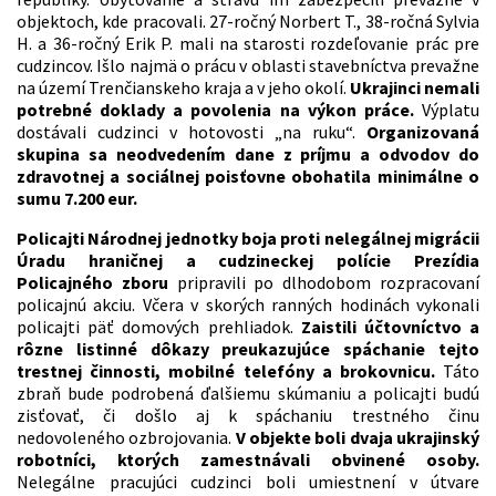
objektoch, kde pracovali. 27-ročný Norbert T., 38-ročná Sylvia
H. a 36-ročný Erik P. mali na starosti rozdeľovanie prác pre
cudzincov. Išlo najmä o prácu v oblasti stavebníctva prevažne
na území Trenčianskeho kraja a v jeho okolí.
Ukrajinci nemali
potrebné doklady a povolenia na výkon práce.
Výplatu
dostávali cudzinci v hotovosti „na ruku“.
Organizovaná
skupina sa neodvedením dane z príjmu a odvodov do
zdravotnej a sociálnej poisťovne obohatila minimálne o
sumu 7.200 eur.
Policajti Národnej jednotky boja proti nelegálnej migrácii
Úradu hraničnej a cudzineckej polície Prezídia
Policajného zboru
pripravili po dlhodobom rozpracovaní
policajnú akciu. Včera v skorých ranných hodinách vykonali
policajti päť domových prehliadok.
Zaistili účtovníctvo a
rôzne listinné dôkazy preukazujúce spáchanie tejto
trestnej činnosti, mobilné telefóny a brokovnicu.
Táto
zbraň bude podrobená ďalšiemu skúmaniu a policajti budú
zisťovať, či došlo aj k spáchaniu trestného činu
nedovoleného ozbrojovania.
V objekte boli dvaja ukrajinský
robotníci, ktorých zamestnávali obvinené osoby.
Nelegálne pracujúci cudzinci boli umiestnení v útvare