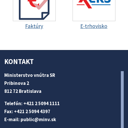
Faktúry
E-trhovisko
KONTAKT
Ministerstvo vnútra SR
Pribinova 2
812 72 Bratislava
Telefón: +421 2 5094 1111
Fax: +421 2 5094 4397
E-mail:
public@minv
.sk