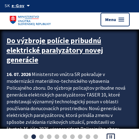
Preskocit na hlavný obsah
arrow_drop_down
SK
e-Gov
menu
Menu
Zastavit automatický posun upútavok
Do výzbroje polície pribudnú
elektrické paralyzátory novej
generácie
16. 07. 2026
Ministerstvo vnútra SR pokračuje v
modernizácii materiálno-technického vybavenia
Policajného zboru. Do výzbroje policajtov pribudne nová
generácia elektrických paralyzátorov TASER 10, ktoré
predstavujú významný technologický posun v oblasti
používania donucovacích prostriedkov. Novú generáciu
elektrických paralyzátorov, ktorá prináša zmenu v
spôsobe zvládania rizikových situácií, predstavili vo
štvrtok 16. júla 2026 viceprezident Policajného zboru
pause_presentation
Rastislav Polakovič a riaditeľ odboru výcviku...