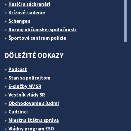
Hasiči a záchranári
Krízové riadenie
Schengen
Rozvoj občianskej spoločnosti
Športové centrum polície
DÔLEŽITÉ ODKAZY
Podcast
Stan sa policajtom
E-služby MV SR
Vestník vlády SR
Obchodovanie s ľuďmi
Cudzinci
Miestna štátna správa
Vládny program ESO