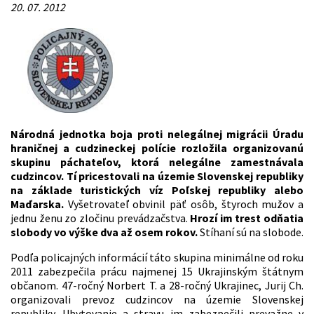
20. 07. 2012
Národná jednotka boja proti nelegálnej migrácii Úradu
hraničnej a cudzineckej polície rozložila organizovanú
skupinu páchateľov, ktorá nelegálne zamestnávala
cudzincov. Tí pricestovali na územie Slovenskej republiky
na základe turistických víz Poľskej republiky alebo
Maďarska.
Vyšetrovateľ obvinil päť osôb, štyroch mužov a
jednu ženu zo zločinu prevádzačstva.
Hrozí im trest odňatia
slobody vo výške dva až osem rokov.
Stíhaní sú na slobode.
Podľa policajných informácií táto skupina minimálne od roku
2011 zabezpečila prácu najmenej 15 Ukrajinským štátnym
občanom. 47-ročný Norbert T. a 28-ročný Ukrajinec, Jurij Ch.
organizovali prevoz cudzincov na územie Slovenskej
republiky. Ubytovanie a stravu im zabezpečili prevažne v