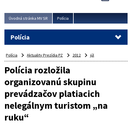
Viac
Úvodná stránka MV SR
Polícia
Polícia
Polícia
Aktuality Prezídia PZ
2012
júl
Polícia rozložila
organizovanú skupinu
prevádzačov platiacich
nelegálnym turistom „na
ruku“