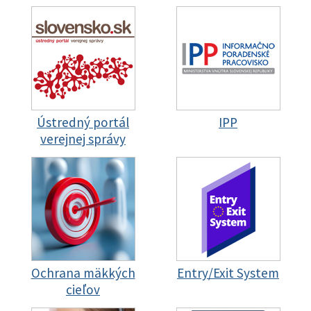
Ústredný portál
IPP
verejnej správy
Ochrana mäkkých
Entry/Exit System
cieľov