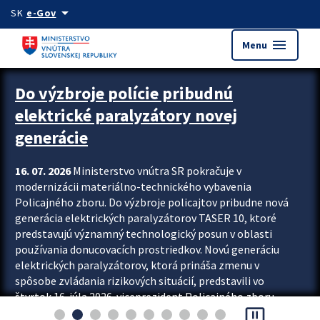
Preskocit na hlavný obsah
arrow_drop_down
SK
e-Gov
menu
Menu
Zastavit automatický posun upútavok
Do výzbroje polície pribudnú
elektrické paralyzátory novej
generácie
16. 07. 2026
Ministerstvo vnútra SR pokračuje v
modernizácii materiálno-technického vybavenia
Policajného zboru. Do výzbroje policajtov pribudne nová
generácia elektrických paralyzátorov TASER 10, ktoré
predstavujú významný technologický posun v oblasti
používania donucovacích prostriedkov. Novú generáciu
elektrických paralyzátorov, ktorá prináša zmenu v
spôsobe zvládania rizikových situácií, predstavili vo
štvrtok 16. júla 2026 viceprezident Policajného zboru
pause_presentation
Rastislav Polakovič a riaditeľ odboru výcviku...