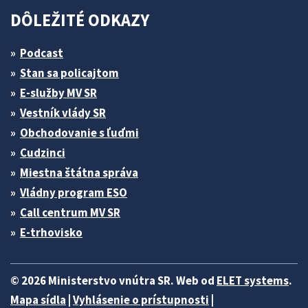
DÔLEŽITÉ ODKAZY
Podcast
Stan sa policajtom
E-služby MV SR
Vestník vlády SR
Obchodovanie s ľuďmi
Cudzinci
Miestna štátna správa
Vládny program ESO
Call centrum MV SR
E-trhovisko
© 2026 Ministerstvo vnútra SR. Web od
ELET systems
.
Mapa sídla
|
Vyhlásenie o prístupnosti
|