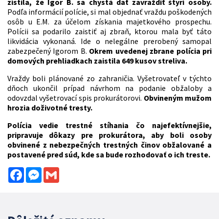
zistila, že Igor B. sa chystá dať zavraždiť štyri osoby.
Podľa informácií polície, si mal objednať vraždu poškodených
osôb u E.M. za účelom získania majetkového prospechu.
Polícii sa podarilo zaistiť aj zbraň, ktorou mala byť táto
likvidácia vykonaná. Ide o nelegálne prerobený samopal
zabezpečený Igorom B.
Okrem uvedenej zbrane polícia pri
domových prehliadkach zaistila 649 kusov streliva.
Vraždy boli plánované zo zahraničia. Vyšetrovateľ v týchto
dňoch ukončil prípad návrhom na podanie obžaloby a
odovzdal vyšetrovací spis prokurátorovi.
Obvineným mužom
hrozia doživotné tresty.
Polícia vedie trestné stíhania čo najefektívnejšie,
pripravuje dôkazy pre prokurátora, aby boli osoby
obvinené z nebezpečných trestných činov obžalované a
postavené pred súd, kde sa bude rozhodovať o ich treste.
Facebook
Messenger
Gmail