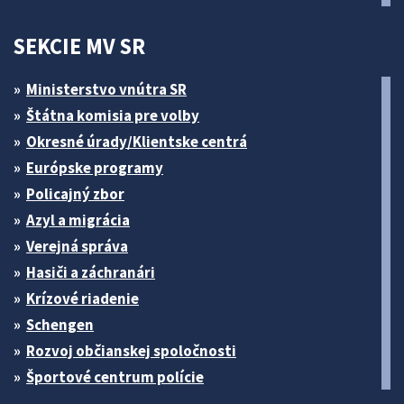
SEKCIE MV SR
Ministerstvo vnútra SR
Štátna komisia pre volby
Okresné úrady/Klientske centrá
Európske programy
Policajný zbor
Azyl a migrácia
Verejná správa
Hasiči a záchranári
Krízové riadenie
Schengen
Rozvoj občianskej spoločnosti
Športové centrum polície