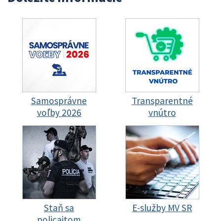
Samosprávne
Transparentné
voľby 2026
vnútro
Staň sa
E-služby MV SR
policajtom