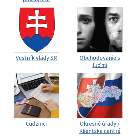
Vestník vlády SR
Obchodovanie s
ľuďmi
Cudzinci
Okresné úrady /
Klientske centrá