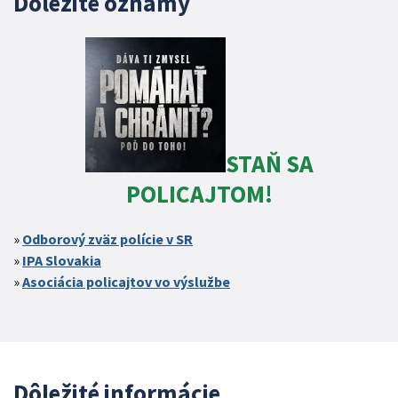
Dôležité oznamy
STAŇ SA
POLICAJTOM!
Odborový zväz polície v SR
IPA Slovakia
Asociácia policajtov vo výslužbe
Dôležité informácie