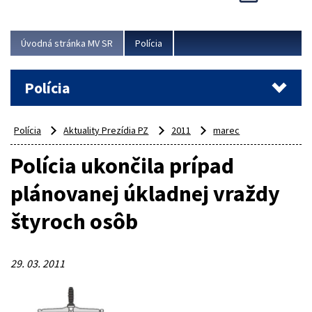
Viac
Úvodná stránka MV SR
Polícia
Polícia
Polícia
Aktuality Prezídia PZ
2011
marec
Polícia ukončila prípad
plánovanej úkladnej vraždy
štyroch osôb
29. 03. 2011