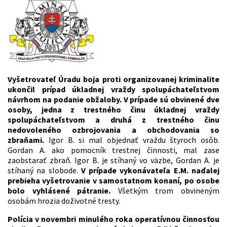
Vyšetrovateľ Úradu boja proti organizovanej kriminalite
ukončil prípad úkladnej vraždy spolupáchateľstvom
návrhom na podanie obžaloby. V prípade sú obvinené dve
osoby, jedna z trestného činu úkladnej vraždy
spolupáchateľstvom a druhá z trestného činu
nedovoleného ozbrojovania a obchodovania so
zbraňami.
Igor B. si mal objednať vraždu štyroch osôb.
Gordan A. ako pomocník trestnej činnosti, mal zase
zaobstarať zbraň. Igor B. je stíhaný vo väzbe, Gordan A. je
stíhaný na slobode.
V prípade vykonávateľa E.M. naďalej
prebieha vyšetrovanie v samostatnom konaní, po osobe
bolo vyhlásené pátranie.
Všetkým trom obvineným
osobám hrozia doživotné tresty.
Polícia v novembri minulého roka operatívnou činnosťou