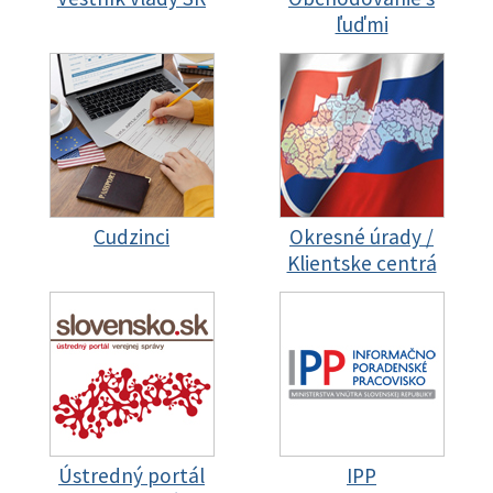
ľuďmi
Cudzinci
Okresné úrady /
Klientske centrá
Ústredný portál
IPP