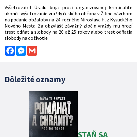
Vyšetrovateľ Úradu boja proti organizovanej kriminalite
ukončil vyšetrovanie vraždy českého občana v Žiline návrhom
na podanie obžaloby na 24-ročného Miroslava H. z Kysuckého
Nového Mesta. Za obzvlášť závažný zločin vraždy mu hrozí
trest odňatia slobody na 20 až 25 rokov alebo trest odňatia
slobody na doživotie.
Facebook
Messenger
Gmail
Dôležité oznamy
STAŇ SA