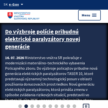
Preskocit na hlavný obsah
arrow_drop_down
SK
e-Gov
menu
Menu
Zastavit automatický posun upútavok
Do výzbroje polície pribudnú
elektrické paralyzátory novej
generácie
16. 07. 2026
Ministerstvo vnútra SR pokračuje v
modernizácii materiálno-technického vybavenia
Policajného zboru. Do výzbroje policajtov pribudne nová
generácia elektrických paralyzátorov TASER 10, ktoré
predstavujú významný technologický posun v oblasti
používania donucovacích prostriedkov. Novú generáciu
elektrických paralyzátorov, ktorá prináša zmenu v
spôsobe zvládania rizikových situácií, predstavili vo
štvrtok 16. júla 2026 viceprezident Policajného zboru
pause_presentation
Rastislav Polakovič a riaditeľ odboru výcviku...