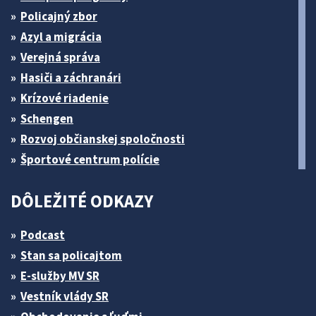
Policajný zbor
Azyl a migrácia
Verejná správa
Hasiči a záchranári
Krízové riadenie
Schengen
Rozvoj občianskej spoločnosti
Športové centrum polície
DÔLEŽITÉ ODKAZY
Podcast
Stan sa policajtom
E-služby MV SR
Vestník vlády SR