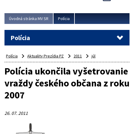
Viac
Úvodná stránka MV SR
Polícia
Polícia
Polícia
Aktuality Prezídia PZ
2011
júl
Polícia ukončila vyšetrovanie
vraždy českého občana z roku
2007
26. 07. 2011