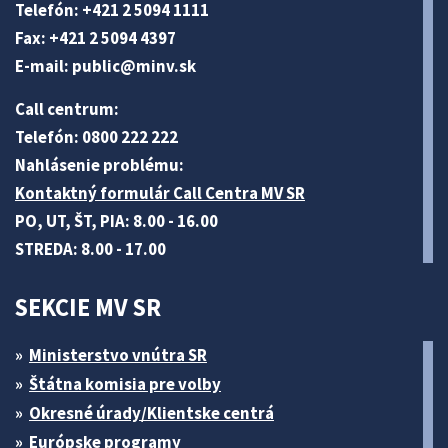
Telefón: +421 2 5094 1111
Fax: +421 2 5094 4397
E-mail:
public@minv
.sk
Call centrum:
Telefón: 0800 222 222
Nahlásenie problému:
Kontaktný formulár Call Centra MV SR
PO, UT, ŠT, PIA: 8.00 - 16.00
STREDA: 8.00 - 17.00
SEKCIE MV SR
Ministerstvo vnútra SR
Štátna komisia pre volby
Okresné úrady/Klientske centrá
Európske programy