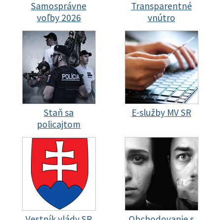
Samosprávne
Transparentné
voľby 2026
vnútro
Staň sa
E-služby MV SR
policajtom
Vestník vlády SR
Obchodovanie s