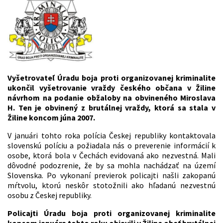
Vyšetrovateľ Úradu boja proti organizovanej kriminalite
ukončil vyšetrovanie vraždy českého občana v Žiline
návrhom na podanie obžaloby na obvineného Miroslava
H. Ten je obvinený z brutálnej vraždy, ktorá sa stala v
Žiline koncom júna 2007.
V januári tohto roka polícia Českej republiky kontaktovala
slovenskú políciu a požiadala nás o preverenie informácií k
osobe, ktorá bola v Čechách evidovaná ako nezvestná. Mali
dôvodné podozrenie, že by sa mohla nachádzať na území
Slovenska. Po vykonaní previerok policajti našli zakopanú
mŕtvolu, ktorú neskôr stotožnili ako hľadanú nezvestnú
osobu z Českej republiky.
Policajti Úradu boja proti organizovanej kriminalite
koncom januára tohto roku objavili v Žiline obeť brutálnej