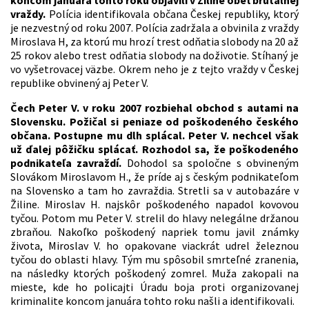
vraždy.
Polícia identifikovala občana Českej republiky, ktorý
je nezvestný od roku 2007. Polícia zadržala a obvinila z vraždy
Miroslava H, za ktorú mu hrozí trest odňatia slobody na 20 až
25 rokov alebo trest odňatia slobody na doživotie. Stíhaný je
vo vyšetrovacej väzbe. Okrem neho je z tejto vraždy v Českej
republike obvinený aj Peter V.
Čech Peter V. v roku 2007 rozbiehal obchod s autami na
Slovensku. Požičal si peniaze od poškodeného českého
občana. Postupne mu dlh splácal. Peter V. nechcel však
už ďalej pôžičku splácať. Rozhodol sa, že poškodeného
podnikateľa zavraždí.
Dohodol sa spoločne s obvineným
Slovákom Miroslavom H., že príde aj s českým podnikateľom
na Slovensko a tam ho zavraždia. Stretli sa v autobazáre v
Žiline. Miroslav H. najskôr poškodeného napadol kovovou
tyčou. Potom mu Peter V. strelil do hlavy nelegálne držanou
zbraňou. Nakoľko poškodený napriek tomu javil známky
života, Miroslav V. ho opakovane viackrát udrel železnou
tyčou do oblasti hlavy. Tým mu spôsobil smrteľné zranenia,
na následky ktorých poškodený zomrel. Muža zakopali na
mieste, kde ho policajti Úradu boja proti organizovanej
kriminalite koncom januára tohto roku našli a identifikovali.